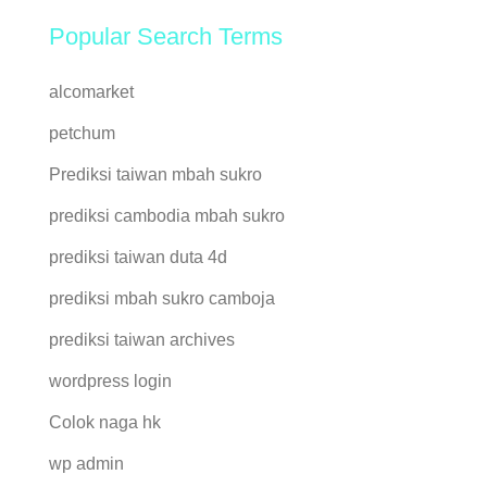
Popular Search Terms
alcomarket
petchum
Prediksi taiwan mbah sukro
prediksi cambodia mbah sukro
prediksi taiwan duta 4d
prediksi mbah sukro camboja
prediksi taiwan archives
wordpress login
Colok naga hk
wp admin