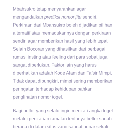
Mbahsukro tetap menyarankan agar
mengandalkan
prediksi nomor jitu
sendiri.
Perkiraan dari Mbahsukro boleh dijadikan pilihan
alternatif atau memadukannya dengan perkiraan
sendiri agar memberikan hasil yang lebih tepat.
Selain Bocoran yang dihasilkan dari berbagai
rumus, insting atau feeling dari para sobat juga
sangat diperlukan. Faktor lain yang harus
diperhatikan adalah Kode Alam dan Tafsir Mimpi.
Tidak dapat dipungkiri, mimpi sering memberikan
peringatan terhadap kehidupan bahkan
penglihatan nomor togel.
Bagi bettor yang selalu ingin mencari angka togel
melalui pencarian ramalan tentunya bettor sudah
berada di dalam situs yang sangat benar sekali.