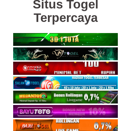
Situs Togel
Terpercaya