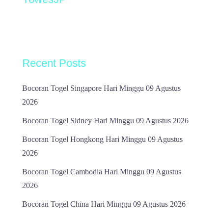
Recent Posts
Bocoran Togel Singapore Hari Minggu 09 Agustus
2026
Bocoran Togel Sidney Hari Minggu 09 Agustus 2026
Bocoran Togel Hongkong Hari Minggu 09 Agustus
2026
Bocoran Togel Cambodia Hari Minggu 09 Agustus
2026
Bocoran Togel China Hari Minggu 09 Agustus 2026