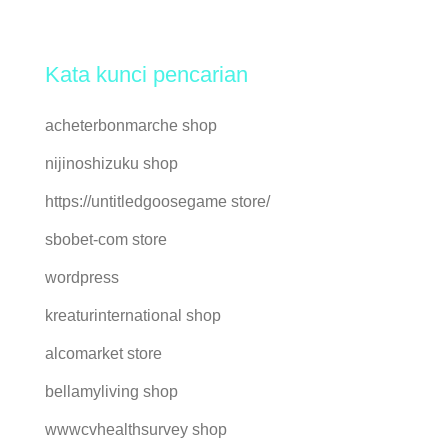
Kata kunci pencarian
acheterbonmarche shop
nijinoshizuku shop
https://untitledgoosegame store/
sbobet-com store
wordpress
kreaturinternational shop
alcomarket store
bellamyliving shop
wwwcvhealthsurvey shop