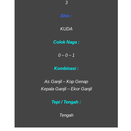
3
Shio :
KUDA
Colok Naga :
0 – 0 – 1
Kombinasi :
As Ganjil – Kop Genap
Kepala Ganjil – Ekor Ganjil
Tepi / Tengah :
Tengah