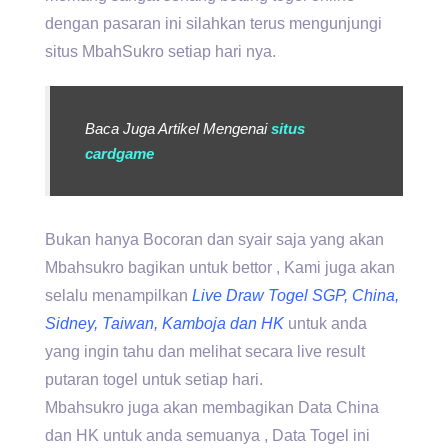
dengan pasaran ini silahkan terus mengunjungi
situs MbahSukro setiap hari nya.
Baca Juga Artikel Mengenai
situs
cardgame
Bukan hanya Bocoran dan syair saja yang akan
Mbahsukro bagikan untuk bettor , Kami juga akan
selalu menampilkan
Live Draw Togel SGP, China,
Sidney, Taiwan, Kamboja dan HK
untuk anda
yang ingin tahu dan melihat secara live result
putaran togel untuk setiap hari.
Mbahsukro juga akan membagikan Data China
dan HK untuk anda semuanya , Data Togel ini