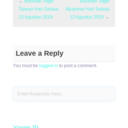
←
Bocoran Togel
Bocoran Togel
Taiwan Hari Selasa
Myanmar Hari Selasa
13 Agustus 2019
13 Agustus 2019
→
Leave a Reply
You must be
logged in
to post a comment.
YowesJP