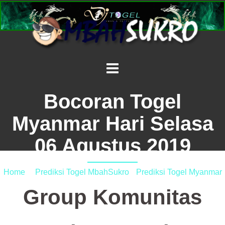
Bocoran Togel
Myanmar Hari Selasa
06 Agustus 2019
Home
/
Prediksi Togel MbahSukro
•
Prediksi Togel Myanmar
/ Bocoran Togel Myanmar Hari Selasa 06 Agustus 2019
Group Komunitas