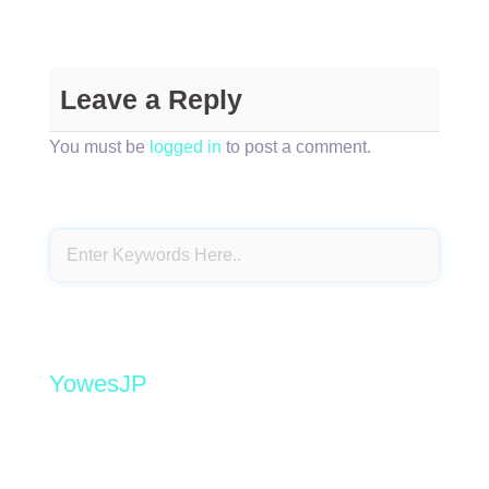
Leave a Reply
You must be
logged in
to post a comment.
YowesJP