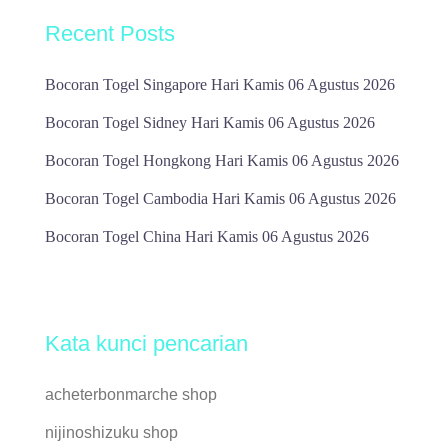
Recent Posts
Bocoran Togel Singapore Hari Kamis 06 Agustus 2026
Bocoran Togel Sidney Hari Kamis 06 Agustus 2026
Bocoran Togel Hongkong Hari Kamis 06 Agustus 2026
Bocoran Togel Cambodia Hari Kamis 06 Agustus 2026
Bocoran Togel China Hari Kamis 06 Agustus 2026
Kata kunci pencarian
acheterbonmarche shop
nijinoshizuku shop