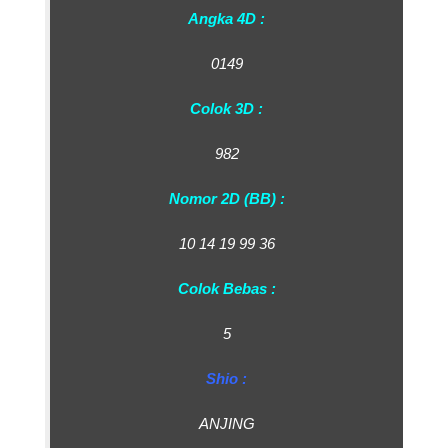
Angka 4D :
0149
Colok 3D :
982
Nomor 2D (BB) :
10 14 19 99 36
Colok Bebas :
5
Shio :
ANJING