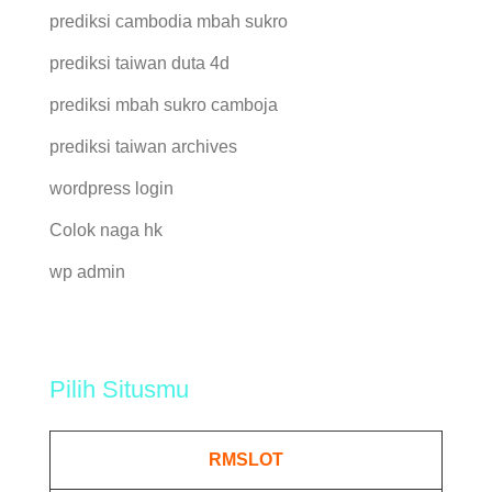
prediksi cambodia mbah sukro
prediksi taiwan duta 4d
prediksi mbah sukro camboja
prediksi taiwan archives
wordpress login
Colok naga hk
wp admin
Pilih Situsmu
RMSLOT