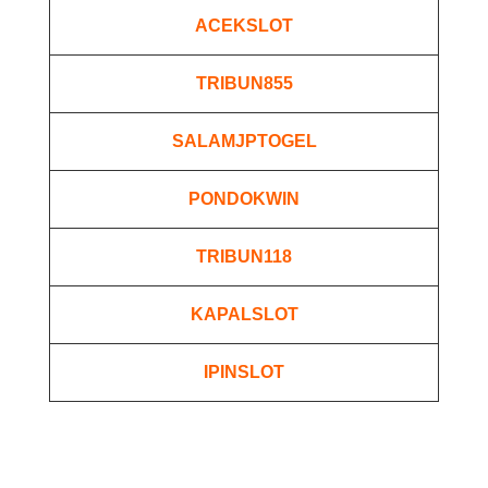
ACEKSLOT
TRIBUN855
SALAMJPTOGEL
PONDOKWIN
TRIBUN118
KAPALSLOT
IPINSLOT