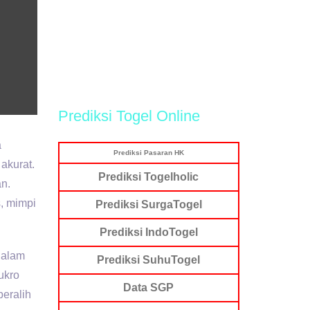
Prediksi Togel Online
a
Prediksi Pasaran HK
akurat.
Prediksi Togelholic
an.
s, mimpi
Prediksi SurgaTogel
Prediksi IndoTogel
dalam
Prediksi SuhuTogel
ukro
Data SGP
beralih