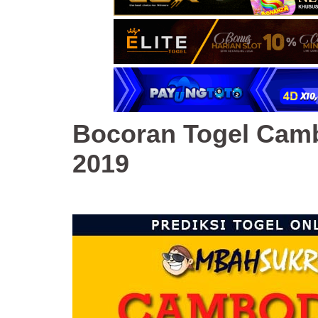
Bocoran Togel Camb
2019