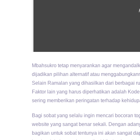
Mbahsukro tetap menyarankan agar mengandal
dijadikan pilihan alternatif atau menggabungkan
Selain Ramalan yang dihasilkan dari berbagai rum
Faktor lain yang harus diperhatikan adalah Kode
sering memberikan peringatan terhadap kehidup
Bagi sobat yang selalu ingin mencari bocoran to
website yang sangat benar sekali. Dengan adany
bagikan untuk sobat tentunya ini akan sangat d