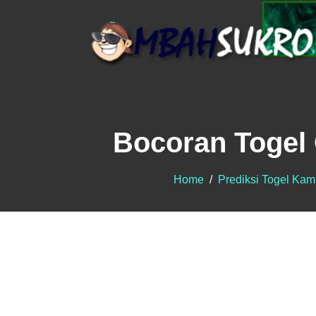
Bocoran Togel 
Home
/
Prediksi Togel Kam