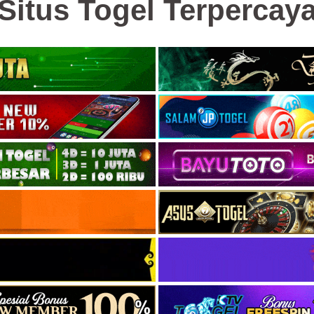
Situs Togel Terpercay