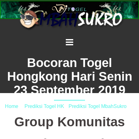
Bocoran Togel
Hongkong Hari Senin
23 September 2019
Home
/
Prediksi Togel HK
•
Prediksi Togel MbahSukro
/
Bocoran Togel Hongkong Hari Senin 23 September 2019
Group Komunitas