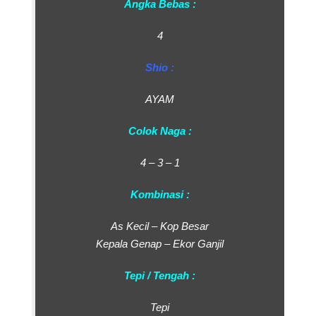
Angka Bebas :
4
Shio :
AYAM
Colok Naga :
4 – 3 – 1
Kombinasi :
As Kecil – Kop Besar
Kepala Genap – Ekor Ganjil
Tepi / Tengah :
Tepi