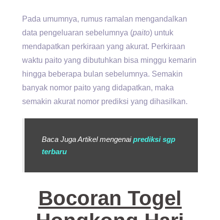
Pada umumnya, rumus ramalan mengandalkan
data pengeluaran sebelumnya (
paito
) untuk
mendapatkan perkiraan yang akurat. Perkiraan
waktu paito yang dibutuhkan bisa minggu kemarin
hingga beberapa bulan sebelumnya. Semakin
banyak nomor paito yang didapatkan, maka
semakin akurat nomor prediksi yang dihasilkan.
Baca Juga Artikel mengenai
prediksi sgp
terbaru
Bocoran Togel