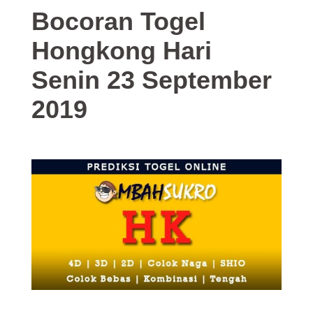
Bocoran Togel
Hongkong Hari
Senin 23 September
2019