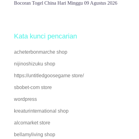
Bocoran Togel China Hari Minggu 09 Agustus 2026
Kata kunci pencarian
acheterbonmarche shop
nijinoshizuku shop
https://untitledgoosegame store/
sbobet-com store
wordpress
kreaturinternational shop
alcomarket store
bellamyliving shop