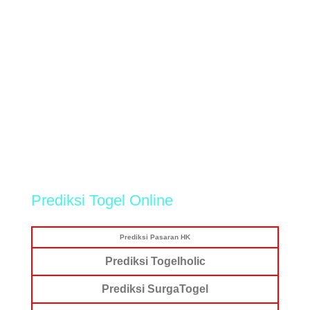
Prediksi Togel Online
Prediksi Pasaran HK
Prediksi Togelholic
Prediksi SurgaTogel