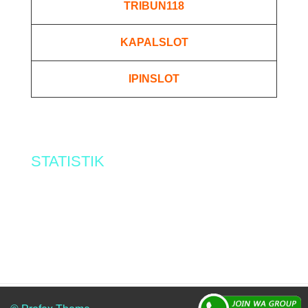
TRIBUN118
KAPALSLOT
IPINSLOT
STATISTIK