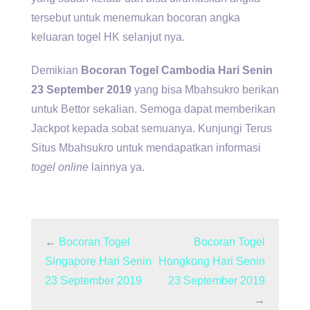
tersebut untuk menemukan bocoran angka
keluaran togel HK selanjut nya.
Demikian
Bocoran Togel Cambodia Hari Senin
23 September 2019
yang bisa Mbahsukro berikan
untuk Bettor sekalian. Semoga dapat memberikan
Jackpot kepada sobat semuanya. Kunjungi Terus
Situs Mbahsukro untuk mendapatkan informasi
togel online
lainnya ya.
←
Bocoran Togel
Bocoran Togel
Singapore Hari Senin
Hongkong Hari Senin
23 September 2019
23 September 2019
→