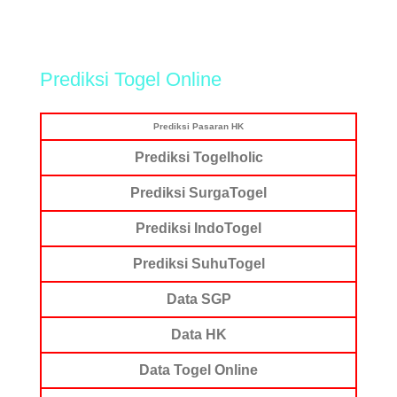
Prediksi Togel Online
Prediksi Pasaran HK
Prediksi Togelholic
Prediksi SurgaTogel
Prediksi IndoTogel
Prediksi SuhuTogel
Data SGP
Data HK
Data Togel Online