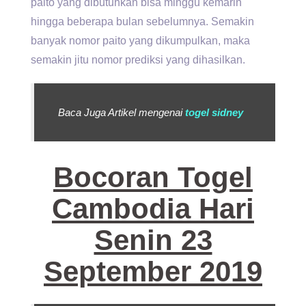
paito yang dibutuhkan bisa minggu kemarin
hingga beberapa bulan sebelumnya. Semakin
banyak nomor paito yang dikumpulkan, maka
semakin jitu nomor prediksi yang dihasilkan.
Baca Juga Artikel mengenai
togel sidney
Bocoran Togel
Cambodia Hari
Senin 23
September 2019