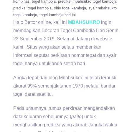
kombinasi togel kamboja
prediksi mbahsukro togel kamboja
prediksi togel kamboja
shio togel kamboja
syair mbahsukro
togel kamboja
togel kamboja hari ini
Halo Bettor online, kali ini
MBAHSUKRO
ingin
membagikan Bocoran Togel Cambodia Hari Senin
23 September 2019. Selamat datang di website
kami . Situs yang akan selalu memberikan
informasi seputar perkiraan nomor tepat dan syair
togel hanya untuk anda setiap hari .
Angka tepat dari blog Mbahsukro ini telah terbukti
akurat 99% semenjak tahun 1970 melalui bandar
togel darat saat itu.
Pada umumnya, rumus perkiraan mengandalkan
data keluaran sebelumnya (
paito
) untuk
menghasilkan prediksi yang akurat. Jangka waktu