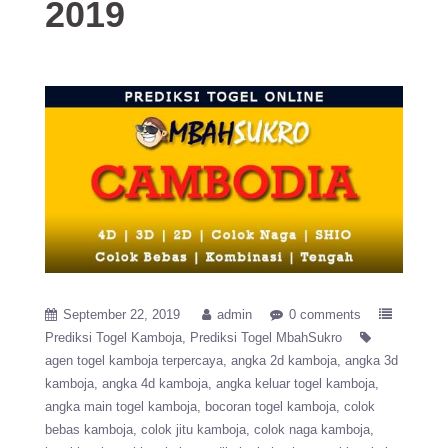
2019
September 22, 2019
admin
0 comments
Prediksi Togel Kamboja
Prediksi Togel MbahSukro
agen togel kamboja terpercaya
angka 2d kamboja
angka 3d
kamboja
angka 4d kamboja
angka keluar togel kamboja
angka main togel kamboja
bocoran togel kamboja
colok
bebas kamboja
colok jitu kamboja
colok naga kamboja