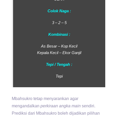
Colok Naga :
3 – 2 – 5
Kombinasi :
As Besar – Kop Kecil
Kepala Kecil – Ekor Ganjil
Tepi / Tengah :
Tepi
Mbahsukro tetap menyarankan agar
mengandalkan
perkiraan angka main
sendiri.
Prediksi dari Mbahsukro boleh dijadikan pilihan