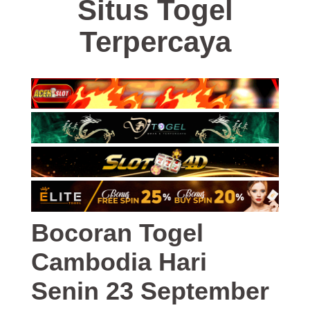
Situs Togel
Terpercaya
Bocoran Togel
Cambodia Hari
Senin 23 September