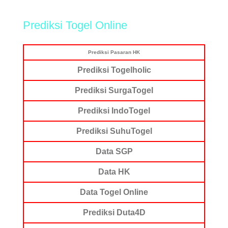
Prediksi Togel Online
Prediksi Pasaran HK
Prediksi Togelholic
Prediksi SurgaTogel
Prediksi IndoTogel
Prediksi SuhuTogel
Data SGP
Data HK
Data Togel Online
Prediksi Duta4D