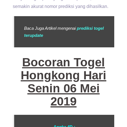
semakin akurat nomor prediksi yang dihasilkan.
Baca Juga Artikel mengenai
prediksi togel
terupdate
Bocoran Togel
Hongkong Hari
Senin 06 Mei
2019
Angka 4D :