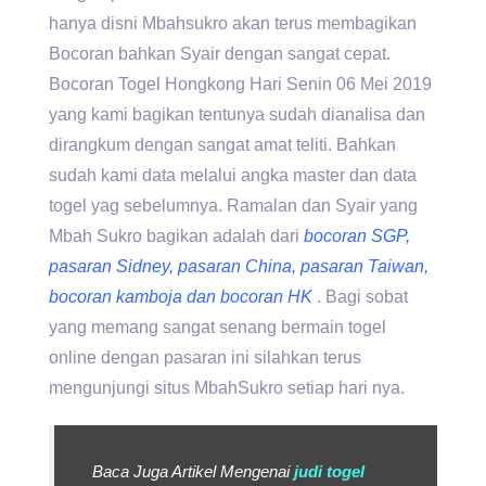
hanya disni Mbahsukro akan terus membagikan
Bocoran bahkan Syair dengan sangat cepat.
Bocoran Togel Hongkong Hari Senin 06 Mei 2019
yang kami bagikan tentunya sudah dianalisa dan
dirangkum dengan sangat amat teliti. Bahkan
sudah kami data melalui angka master dan data
togel yag sebelumnya. Ramalan dan Syair yang
Mbah Sukro bagikan adalah dari
bocoran SGP,
pasaran Sidney, pasaran China, pasaran Taiwan,
bocoran kamboja dan bocoran HK
. Bagi sobat
yang memang sangat senang bermain togel
online dengan pasaran ini silahkan terus
mengunjungi situs MbahSukro setiap hari nya.
Baca Juga Artikel Mengenai
judi togel