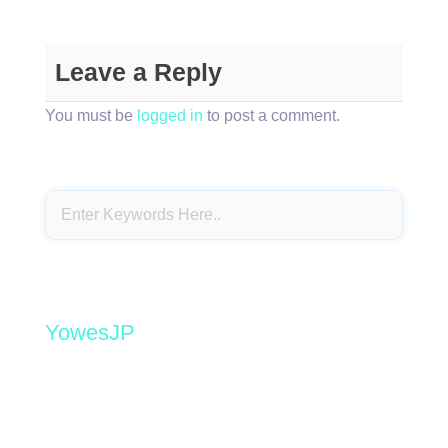
Leave a Reply
You must be
logged in
to post a comment.
YowesJP