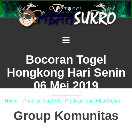
Bocoran Togel
Hongkong Hari Senin
06 Mei 2019
Home
/
Prediksi Togel HK
•
Prediksi Togel MbahSukro
/
Bocoran Togel Hongkong Hari Senin 06 Mei 2019
Group Komunitas