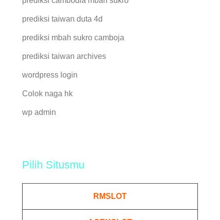
prediksi cambodia mbah sukro
prediksi taiwan duta 4d
prediksi mbah sukro camboja
prediksi taiwan archives
wordpress login
Colok naga hk
wp admin
Pilih Situsmu
RMSLOT