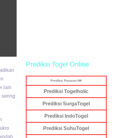
Prediksi Togel Online
jadikan
in
Prediksi Pasaran HK
r lain
Prediksi Togelholic
 sering
Prediksi SurgaTogel
Prediksi IndoTogel
m
ukro
Prediksi SuhuTogel
pindah