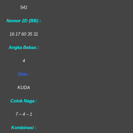
541
Nomor 2D (BB) :
16 17 60 35 31
Angka Bebas :
4
Shio :
KUDA
Colok Naga :
7 – 4 – 1
Kombinasi :