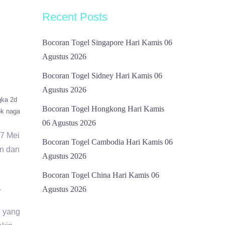
Recent Posts
Bocoran Togel Singapore Hari Kamis 06
Agustus 2026
Bocoran Togel Sidney Hari Kamis 06
Agustus 2026
gka 2d
Bocoran Togel Hongkong Hari Kamis
ok naga
06 Agustus 2026
07 Mei
Bocoran Togel Cambodia Hari Kamis 06
in dan
Agustus 2026
Bocoran Togel China Hari Kamis 06
.
Agustus 2026
n yang