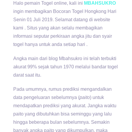
Halo pemain Togel online, kali ini
MBAHSUKRO
ingin membagikan Bocoran Togel Hongkong Hari
Senin 01 Juli 2019. Selamat datang di website
kami . Situs yang akan selalu membagikan
informasi seputar perkiraan angka jitu dan syair
togel hanya untuk anda setiap hari .
Angka main dari blog Mbahsukro ini telah terbukti
akurat 99% sejak tahun 1970 melalui bandar togel
darat saat itu.
Pada umumnya, rumus prediksi mengandalkan
data pengeluaran sebelumnya (
paito
) untuk
mendapatkan prediksi yang akurat. Jangka waktu
paito yang dibutuhkan bisa seminggu yang lalu
hingga beberapa bulan sebelumnya. Semakin
banyak angka paito yang dikumpulkan, maka