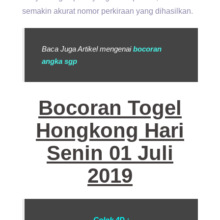
semakin akurat nomor perkiraan yang dihasilkan.
Baca Juga Artikel mengenai
bocoran
angka sgp
Bocoran Togel
Hongkong Hari
Senin 01 Juli
2019
Colok 4D :