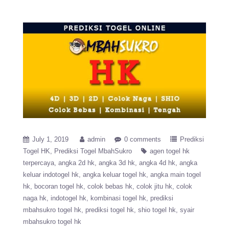
July 1, 2019
admin
0 comments
Prediksi
Togel HK
Prediksi Togel MbahSukro
agen togel hk
terpercaya
angka 2d hk
angka 3d hk
angka 4d hk
angka
keluar indotogel hk
angka keluar togel hk
angka main togel
hk
bocoran togel hk
colok bebas hk
colok jitu hk
colok
naga hk
indotogel hk
kombinasi togel hk
prediksi
mbahsukro togel hk
prediksi togel hk
shio togel hk
syair
mbahsukro togel hk