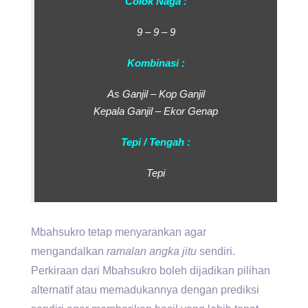
Colok Naga :
9 – 9 – 9
Kombinasi :
As Ganjil – Kop Ganjil
Kepala Ganjil – Ekor Genap
Tepi / Tengah :
Tepi
Mbahsukro tetap menyarankan agar
mengandalkan
ramalan angka jitu
sendiri.
Perkiraan dari Mbahsukro boleh dijadikan pilihan
alternatif atau memadukannya dengan prediksi