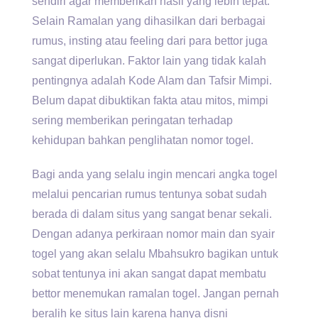
sendiri agar memberikan hasil yang lebih tepat.
Selain Ramalan yang dihasilkan dari berbagai
rumus, insting atau feeling dari para bettor juga
sangat diperlukan. Faktor lain yang tidak kalah
pentingnya adalah Kode Alam dan Tafsir Mimpi.
Belum dapat dibuktikan fakta atau mitos, mimpi
sering memberikan peringatan terhadap
kehidupan bahkan penglihatan nomor togel.
Bagi anda yang selalu ingin mencari angka togel
melalui pencarian rumus tentunya sobat sudah
berada di dalam situs yang sangat benar sekali.
Dengan adanya perkiraan nomor main dan syair
togel yang akan selalu Mbahsukro bagikan untuk
sobat tentunya ini akan sangat dapat membatu
bettor menemukan ramalan togel. Jangan pernah
beralih ke situs lain karena hanya disni