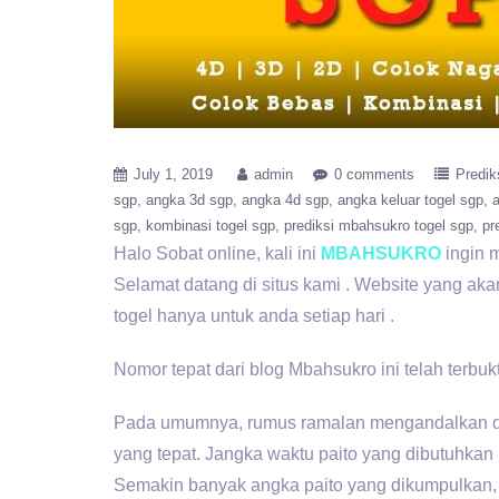
July 1, 2019
admin
0 comments
Predik
sgp
angka 3d sgp
angka 4d sgp
angka keluar togel sgp
sgp
kombinasi togel sgp
prediksi mbahsukro togel sgp
pr
Halo Sobat online, kali ini
MBAHSUKRO
ingin 
Selamat datang di situs kami . Website yang aka
togel hanya untuk anda setiap hari .
Nomor tepat dari blog Mbahsukro ini telah terbukt
Pada umumnya, rumus ramalan mengandalkan d
yang tepat. Jangka waktu paito yang dibutuhkan
Semakin banyak angka paito yang dikumpulkan, m