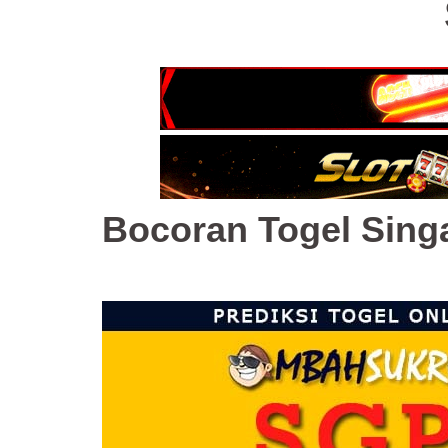
Bocoran Togel Singa