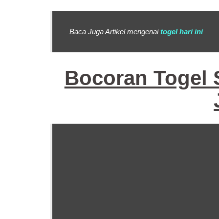
Baca Juga Artikel mengenai
togel hari ini
Bocoran Togel 