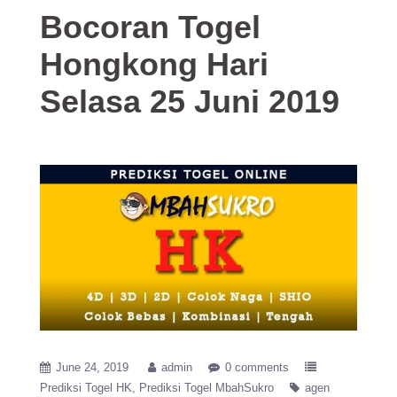
Bocoran Togel
Hongkong Hari
Selasa 25 Juni 2019
June 24, 2019
admin
0 comments
Prediksi Togel HK
Prediksi Togel MbahSukro
agen