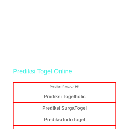
Prediksi Togel Online
Prediksi Pasaran HK
Prediksi Togelholic
Prediksi SurgaTogel
Prediksi IndoTogel