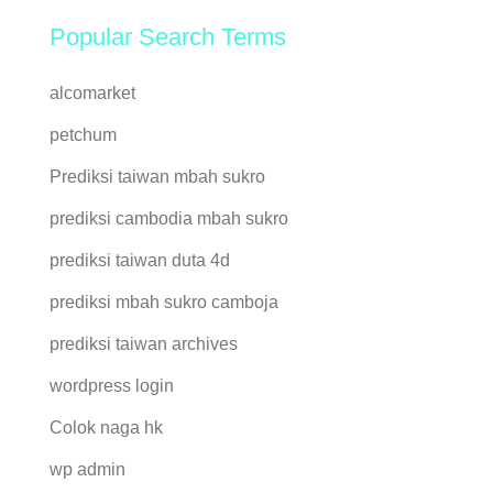
Popular Search Terms
alcomarket
petchum
Prediksi taiwan mbah sukro
prediksi cambodia mbah sukro
prediksi taiwan duta 4d
prediksi mbah sukro camboja
prediksi taiwan archives
wordpress login
Colok naga hk
wp admin