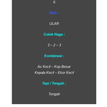
6
Shio :
ULAR
Colok Naga :
3 – 2 – 3
Kombinasi :
As Kecil – Kop Besar
Kepala Kecil – Ekor Kecil
Tepi / Tengah :
Tengah