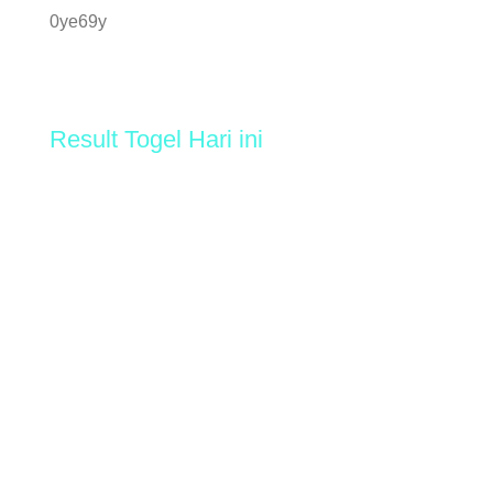
0ye69y
Result Togel Hari ini