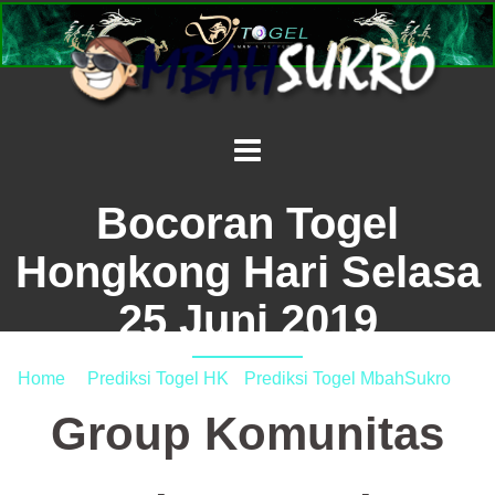
Bocoran Togel
Hongkong Hari Selasa
25 Juni 2019
Home
/
Prediksi Togel HK
•
Prediksi Togel MbahSukro
/
Bocoran Togel Hongkong Hari Selasa 25 Juni 2019
Group Komunitas