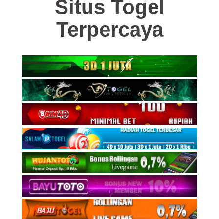
Situs Togel
Terpercaya