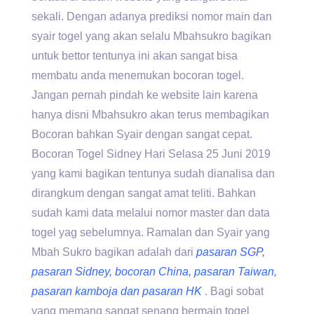
sekali. Dengan adanya prediksi nomor main dan
syair togel yang akan selalu Mbahsukro bagikan
untuk bettor tentunya ini akan sangat bisa
membatu anda menemukan bocoran togel.
Jangan pernah pindah ke website lain karena
hanya disni Mbahsukro akan terus membagikan
Bocoran bahkan Syair dengan sangat cepat.
Bocoran Togel Sidney Hari Selasa 25 Juni 2019
yang kami bagikan tentunya sudah dianalisa dan
dirangkum dengan sangat amat teliti. Bahkan
sudah kami data melalui nomor master dan data
togel yag sebelumnya. Ramalan dan Syair yang
Mbah Sukro bagikan adalah dari
pasaran SGP,
pasaran Sidney, bocoran China, pasaran Taiwan,
pasaran kamboja dan pasaran HK
. Bagi sobat
yang memang sangat senang bermain togel