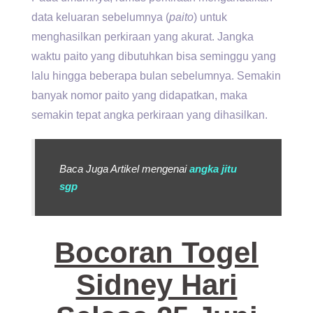
data keluaran sebelumnya (
paito
) untuk
menghasilkan perkiraan yang akurat. Jangka
waktu paito yang dibutuhkan bisa seminggu yang
lalu hingga beberapa bulan sebelumnya. Semakin
banyak nomor paito yang didapatkan, maka
semakin tepat angka perkiraan yang dihasilkan.
Baca Juga Artikel mengenai
angka jitu
sgp
Bocoran Togel
Sidney Hari