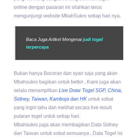
online dengan pasaran ini silahkan terus
mengunjungi website MbahSukro setiap hari nya.
Baca Juga Artikel Mengenai
judi togel
terpercaya
Bukan hanya Bocoran dan syair saja yang akan
Mbahsukro bagikan untuk bettor , Kami juga akan
selalu menampilkan
Live Draw Togel SGP, China,
Sidney, Taiwan, Kamboja dan HK
untuk sobat
yang ingin tahu dan melihat secara live result
putaran togel untuk setiap hari.
Mbahsukro juga akan membagikan Data Sidney
dan Taiwan untuk sobat semuanya , Data Togel ini