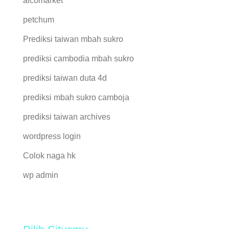
alcomarket
petchum
Prediksi taiwan mbah sukro
prediksi cambodia mbah sukro
prediksi taiwan duta 4d
prediksi mbah sukro camboja
prediksi taiwan archives
wordpress login
Colok naga hk
wp admin