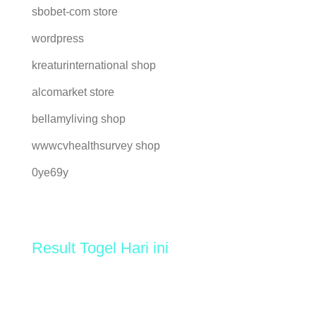
sbobet-com store
wordpress
kreaturinternational shop
alcomarket store
bellamyliving shop
wwwcvhealthsurvey shop
0ye69y
Result Togel Hari ini