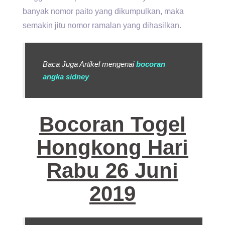
banyak nomor paito yang dikumpulkan, maka
semakin jitu nomor ramalan yang dihasilkan.
Baca Juga Artikel mengenai
bocoran
angka sidney
Bocoran Togel
Hongkong Hari
Rabu 26 Juni
2019