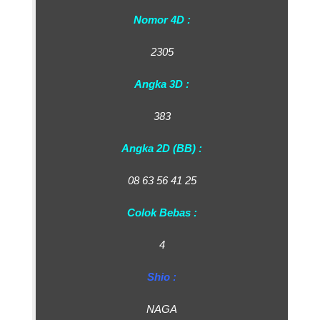
Nomor 4D :
2305
Angka 3D :
383
Angka 2D (BB) :
08 63 56 41 25
Colok Bebas :
4
Shio :
NAGA