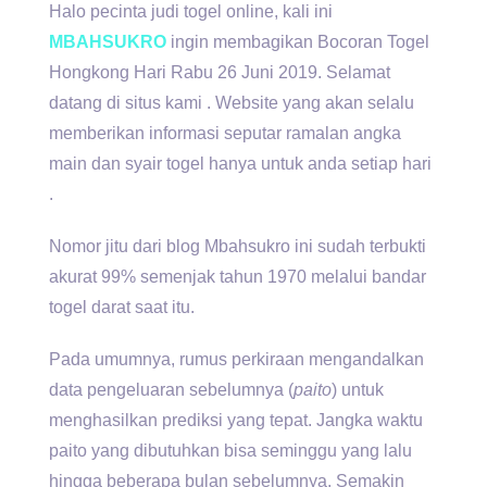
Halo pecinta judi togel online, kali ini
MBAHSUKRO
ingin membagikan Bocoran Togel
Hongkong Hari Rabu 26 Juni 2019. Selamat
datang di situs kami . Website yang akan selalu
memberikan informasi seputar ramalan angka
main dan syair togel hanya untuk anda setiap hari
.
Nomor jitu dari blog Mbahsukro ini sudah terbukti
akurat 99% semenjak tahun 1970 melalui bandar
togel darat saat itu.
Pada umumnya, rumus perkiraan mengandalkan
data pengeluaran sebelumnya (
paito
) untuk
menghasilkan prediksi yang tepat. Jangka waktu
paito yang dibutuhkan bisa seminggu yang lalu
hingga beberapa bulan sebelumnya. Semakin