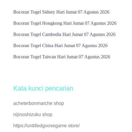
Bocoran Togel Sidney Hari Jumat 07 Agustus 2026
Bocoran Togel Hongkong Hari Jumat 07 Agustus 2026
Bocoran Togel Cambodia Hari Jumat 07 Agustus 2026
Bocoran Togel China Hari Jumat 07 Agustus 2026
Bocoran Togel Taiwan Hari Jumat 07 Agustus 2026
Kata kunci pencarian
acheterbonmarche shop
nijinoshizuku shop
https://untitledgoosegame store/