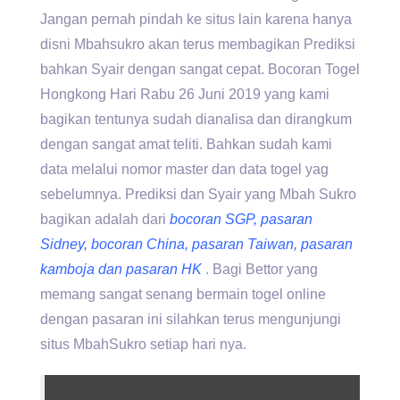
Jangan pernah pindah ke situs lain karena hanya
disni Mbahsukro akan terus membagikan Prediksi
bahkan Syair dengan sangat cepat. Bocoran Togel
Hongkong Hari Rabu 26 Juni 2019 yang kami
bagikan tentunya sudah dianalisa dan dirangkum
dengan sangat amat teliti. Bahkan sudah kami
data melalui nomor master dan data togel yag
sebelumnya. Prediksi dan Syair yang Mbah Sukro
bagikan adalah dari
bocoran SGP, pasaran
Sidney, bocoran China, pasaran Taiwan, pasaran
kamboja dan pasaran HK
. Bagi Bettor yang
memang sangat senang bermain togel online
dengan pasaran ini silahkan terus mengunjungi
situs MbahSukro setiap hari nya.