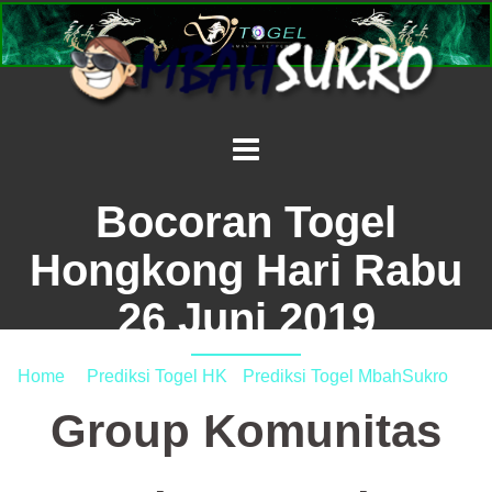
Bocoran Togel
Hongkong Hari Rabu
26 Juni 2019
Home
/
Prediksi Togel HK
•
Prediksi Togel MbahSukro
/
Bocoran Togel Hongkong Hari Rabu 26 Juni 2019
Group Komunitas