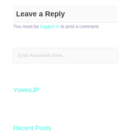
Leave a Reply
You must be
logged in
to post a comment.
YowesJP
Recent Posts