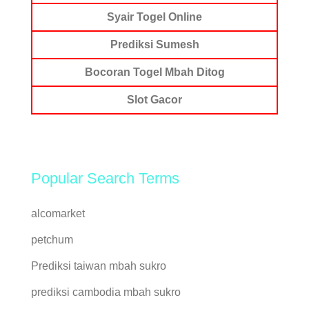
Syair Togel Online
Prediksi Sumesh
Bocoran Togel Mbah Ditog
Slot Gacor
Popular Search Terms
alcomarket
petchum
Prediksi taiwan mbah sukro
prediksi cambodia mbah sukro