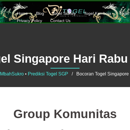
Home
Blog
Togel Sidney
Togel Kamboja
Togel
Privacy Policy
Contact Us
el Singapore Hari Rabu 
l MbahSukro
•
Prediksi Togel SGP
/ Bocoran Togel Singapore 
Group Komunitas