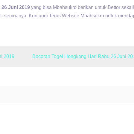
 26 Juni 2019
yang bisa Mbahsukro berikan untuk Bettor sekali
or semuanya. Kunjungi Terus Website Mbahsukro untuk menda
ni 2019
Bocoran Togel Hongkong Hari Rabu 26 Juni 20