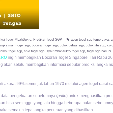
iksi Togel MbahSukro
Prediksi Togel SGP
agen togel sgp terpercaya
a
angka main togel sgp
bocoran togel sgp
colok bebas sgp
colok jitu sgp
col
ediksi togel sgp
shio togel sgp
syair mbahsukro togel sgp
togel sgp hari ini
KRO
ingin membagikan Bocoran Togel Singapore Hari Rabu 26
ang akan selalu membagikan informasi seputar prediksi angka m
ti akurat 99% semenjak tahun 1970 melalui agen togel darat saa
data pengeluaran sebelumnya (
paito
) untuk menghasilkan pred
hkan bisa seminggu yang lalu hingga beberapa bulan sebelumny
aka semakin tepat angka perkiraan yang dihasilkan.