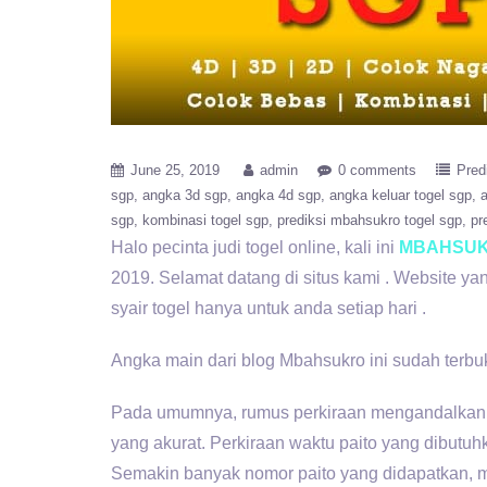
June 25, 2019
admin
0 comments
Pred
sgp
angka 3d sgp
angka 4d sgp
angka keluar togel sgp
sgp
kombinasi togel sgp
prediksi mbahsukro togel sgp
pr
Halo pecinta judi togel online, kali ini
MBAHSU
2019. Selamat datang di situs kami . Website y
syair togel hanya untuk anda setiap hari .
Angka main dari blog Mbahsukro ini sudah terbuk
Pada umumnya, rumus perkiraan mengandalkan 
yang akurat. Perkiraan waktu paito yang dibutu
Semakin banyak nomor paito yang didapatkan, m