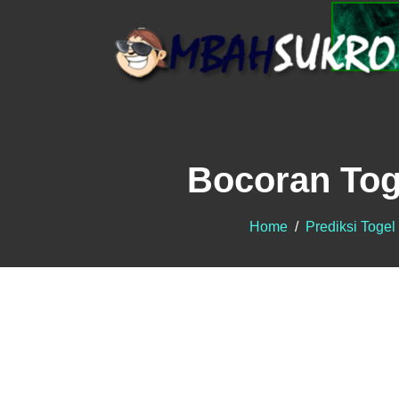
Bocoran Tog
Home
/
Prediksi Toge