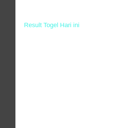
Result Togel Hari ini