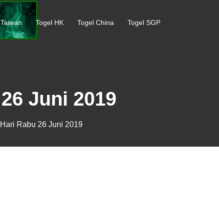
 Taiwan
Togel HK
Togel China
Togel SGP
26 Juni 2019
Hari Rabu 26 Juni 2019