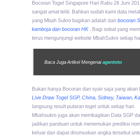
Bocoran Togel Singapore Hari Rabu 26 Juni 201
sangat amat teliti. Bahkan sudah kami data mela
yang Mbah Sukro bagikan adalah dari
bocoran S
kamboja dan bocoran HK
. Bagi sobat yang mem
terus mengunjungi website MbahSukro setiap har
Baca Juga Artikel Mengenai
agentoto
Bukan hanya Bocoran dan syair saja yang akan 
Live Draw Togel SGP, China, Sidney, Taiwan, 
langsung result putaran togel untuk setiap hari.
Mbahsukro juga akan membagikan Data SGP dan T
jadikan panduan untuk menemukan prediksi nomor
keluar dan dapat dirumuskan angka tersebut un