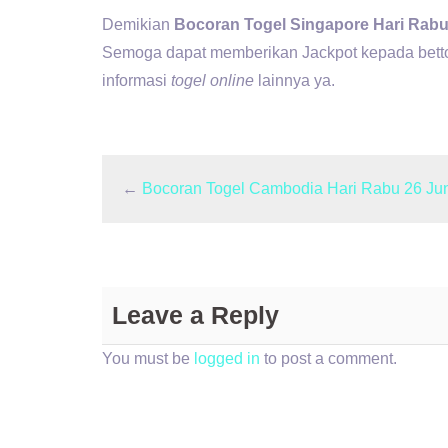
Demikian
Bocoran Togel Singapore Hari Rabu
Semoga dapat memberikan Jackpot kepada bett
informasi
togel online
lainnya ya.
←
Bocoran Togel Cambodia Hari Rabu 26 Ju
Leave a Reply
You must be
logged in
to post a comment.