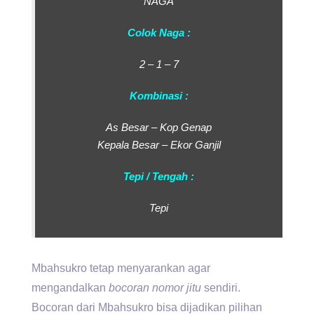
NAGA
Colok Naga :
2 – 1 – 7
Kombinasi :
As Besar – Kop Genap
Kepala Besar – Ekor Ganjil
Tepi / Tengah :
Tepi
Mbahsukro tetap menyarankan agar
mengandalkan
bocoran nomor jitu
sendiri.
Bocoran dari Mbahsukro bisa dijadikan pilihan