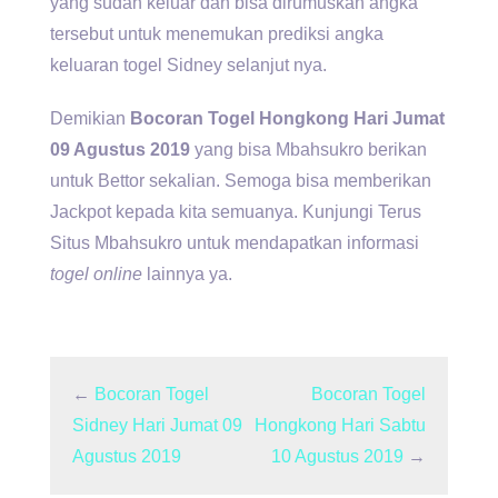
yang sudah keluar dan bisa dirumuskan angka
tersebut untuk menemukan prediksi angka
keluaran togel Sidney selanjut nya.
Demikian
Bocoran Togel Hongkong Hari Jumat
09 Agustus 2019
yang bisa Mbahsukro berikan
untuk Bettor sekalian. Semoga bisa memberikan
Jackpot kepada kita semuanya. Kunjungi Terus
Situs Mbahsukro untuk mendapatkan informasi
togel online
lainnya ya.
←
Bocoran Togel
Bocoran Togel
Sidney Hari Jumat 09
Hongkong Hari Sabtu
Agustus 2019
10 Agustus 2019
→