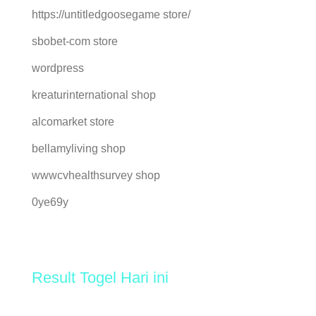
https://untitledgoosegame store/
sbobet-com store
wordpress
kreaturinternational shop
alcomarket store
bellamyliving shop
wwwcvhealthsurvey shop
0ye69y
Result Togel Hari ini