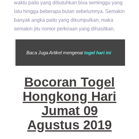
waktu paito yang dibutuhkan bisa seminggu yang
lalu hingga beberapa bulan sebelumnya. Semakin
banyak angka paito yang dikumpulkan, maka
semakin jitu nomor perkiraan yang dihasilkan.
Baca Juga Artikel mengenai
togel hari ini
Bocoran Togel
Hongkong Hari
Jumat 09
Agustus 2019