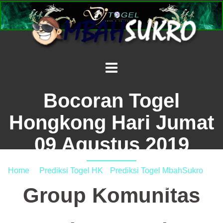
Bocoran Togel
Hongkong Hari Jumat
09 Agustus 2019
Home
/
Prediksi Togel HK
•
Prediksi Togel MbahSukro
/
Bocoran Togel Hongkong Hari Jumat 09 Agustus 2019
Group Komunitas