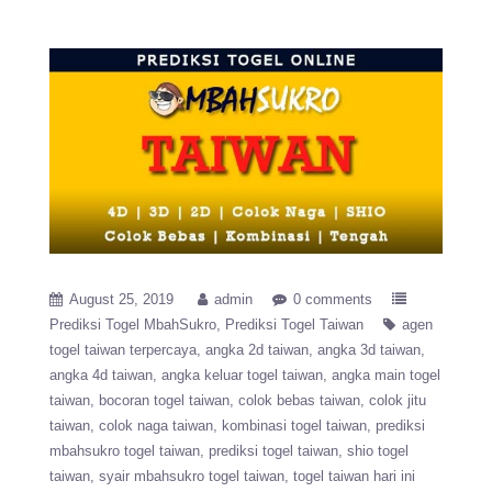
August 25, 2019
admin
0 comments
Prediksi Togel MbahSukro
Prediksi Togel Taiwan
agen
togel taiwan terpercaya
angka 2d taiwan
angka 3d taiwan
angka 4d taiwan
angka keluar togel taiwan
angka main togel
taiwan
bocoran togel taiwan
colok bebas taiwan
colok jitu
taiwan
colok naga taiwan
kombinasi togel taiwan
prediksi
mbahsukro togel taiwan
prediksi togel taiwan
shio togel
taiwan
syair mbahsukro togel taiwan
togel taiwan hari ini