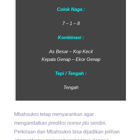
Colok Naga :
7 – 1 – 8
Kombinasi :
As Besar – Kop Kecil
Kepala Genap – Ekor Genap
Tepi / Tengah :
Tengah
Mbahsukro tetap menyarankan agar
mengandalkan
prediksi nomor jitu
sendiri.
Perkiraan dari Mbahsukro bisa dijadikan pilihan