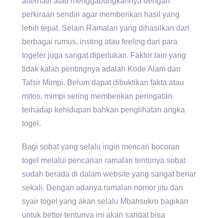
alternatif atau menggabungkannya dengan
perkiraan sendiri agar memberikan hasil yang
lebih tepat. Selain Ramalan yang dihasilkan dari
berbagai rumus, insting atau feeling dari para
togeler juga sangat diperlukan. Faktor lain yang
tidak kalah pentingnya adalah Kode Alam dan
Tafsir Mimpi. Belum dapat dibuktikan fakta atau
mitos, mimpi sering memberikan peringatan
terhadap kehidupan bahkan penglihatan angka
togel.
Bagi sobat yang selalu ingin mencari bocoran
togel melalui pencarian ramalan tentunya sobat
sudah berada di dalam website yang sangat benar
sekali. Dengan adanya ramalan nomor jitu dan
syair togel yang akan selalu Mbahsukro bagikan
untuk bettor tentunya ini akan sangat bisa