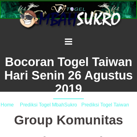
Bocoran Togel Taiwan
Hari Senin 26 Agustus
2019
Home
/
Prediksi Togel MbahSukro
•
Prediksi Togel Taiwan
/
Bocoran Togel Taiwan Hari Senin 26 Agustus 2019
Group Komunitas