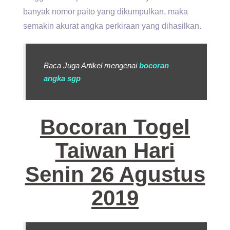
banyak nomor paito yang dikumpulkan, maka
semakin akurat angka perkiraan yang dihasilkan.
Baca Juga Artikel mengenai
bocoran
angka sgp
Bocoran Togel
Taiwan Hari
Senin 26 Agustus
2019