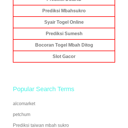
Prediksi Mbahsukro
Syair Togel Online
Prediksi Sumesh
Bocoran Togel Mbah Ditog
Slot Gacor
Popular Search Terms
alcomarket
petchum
Prediksi taiwan mbah sukro