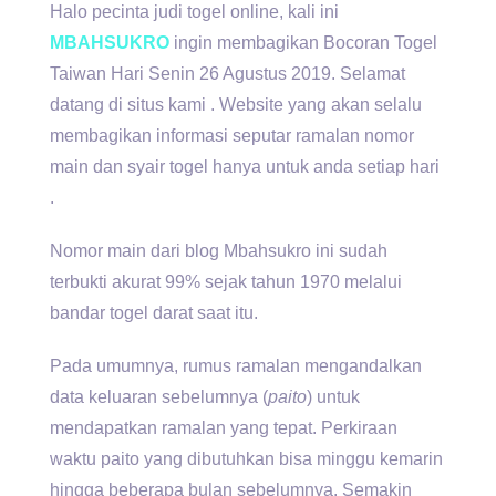
Halo pecinta judi togel online, kali ini
MBAHSUKRO
ingin membagikan Bocoran Togel
Taiwan Hari Senin 26 Agustus 2019. Selamat
datang di situs kami . Website yang akan selalu
membagikan informasi seputar ramalan nomor
main dan syair togel hanya untuk anda setiap hari
.
Nomor main dari blog Mbahsukro ini sudah
terbukti akurat 99% sejak tahun 1970 melalui
bandar togel darat saat itu.
Pada umumnya, rumus ramalan mengandalkan
data keluaran sebelumnya (
paito
) untuk
mendapatkan ramalan yang tepat. Perkiraan
waktu paito yang dibutuhkan bisa minggu kemarin
hingga beberapa bulan sebelumnya. Semakin