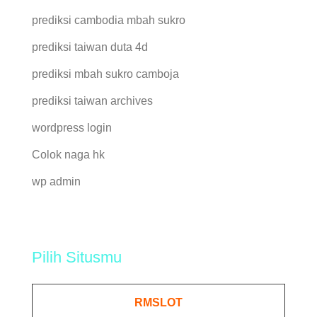
prediksi cambodia mbah sukro
prediksi taiwan duta 4d
prediksi mbah sukro camboja
prediksi taiwan archives
wordpress login
Colok naga hk
wp admin
Pilih Situsmu
RMSLOT