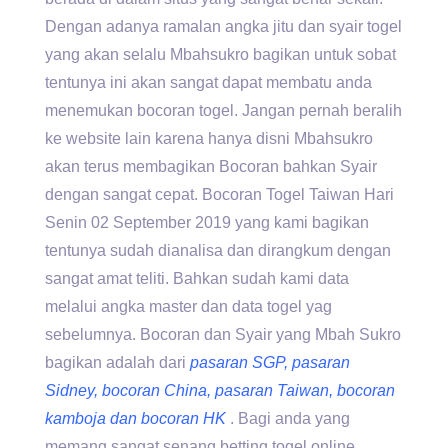
Dengan adanya ramalan angka jitu dan syair togel
yang akan selalu Mbahsukro bagikan untuk sobat
tentunya ini akan sangat dapat membatu anda
menemukan bocoran togel. Jangan pernah beralih
ke website lain karena hanya disni Mbahsukro
akan terus membagikan Bocoran bahkan Syair
dengan sangat cepat. Bocoran Togel Taiwan Hari
Senin 02 September 2019 yang kami bagikan
tentunya sudah dianalisa dan dirangkum dengan
sangat amat teliti. Bahkan sudah kami data
melalui angka master dan data togel yag
sebelumnya. Bocoran dan Syair yang Mbah Sukro
bagikan adalah dari
pasaran SGP, pasaran
Sidney, bocoran China, pasaran Taiwan, bocoran
kamboja dan bocoran HK
. Bagi anda yang
memang sangat senang betting togel online