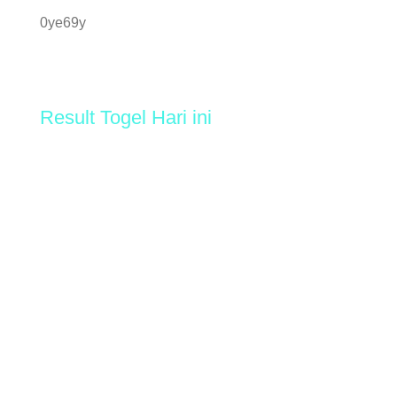
0ye69y
Result Togel Hari ini