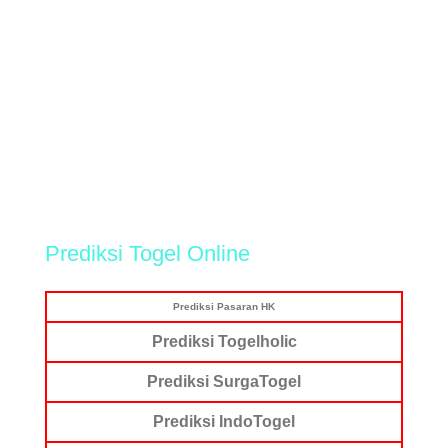
Prediksi Togel Online
Prediksi Pasaran HK
Prediksi Togelholic
Prediksi SurgaTogel
Prediksi IndoTogel