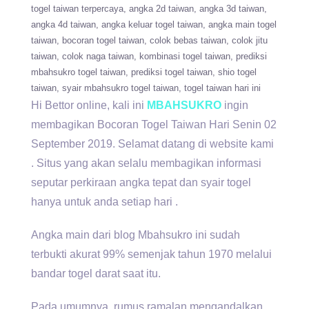
togel taiwan terpercaya
angka 2d taiwan
angka 3d taiwan
angka 4d taiwan
angka keluar togel taiwan
angka main togel
taiwan
bocoran togel taiwan
colok bebas taiwan
colok jitu
taiwan
colok naga taiwan
kombinasi togel taiwan
prediksi
mbahsukro togel taiwan
prediksi togel taiwan
shio togel
taiwan
syair mbahsukro togel taiwan
togel taiwan hari ini
Hi Bettor online, kali ini
MBAHSUKRO
ingin
membagikan Bocoran Togel Taiwan Hari Senin 02
September 2019. Selamat datang di website kami
. Situs yang akan selalu membagikan informasi
seputar perkiraan angka tepat dan syair togel
hanya untuk anda setiap hari .
Angka main dari blog Mbahsukro ini sudah
terbukti akurat 99% semenjak tahun 1970 melalui
bandar togel darat saat itu.
Pada umumnya, rumus ramalan mengandalkan