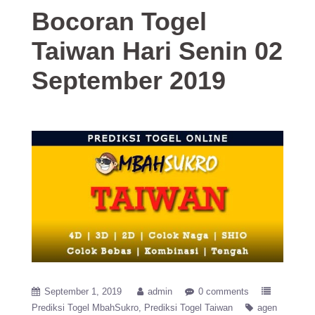
Bocoran Togel
Taiwan Hari Senin 02
September 2019
September 1, 2019
admin
0 comments
Prediksi Togel MbahSukro
Prediksi Togel Taiwan
agen