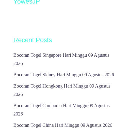
YowesJP
Recent Posts
Bocoran Togel Singapore Hari Minggu 09 Agustus
2026
Bocoran Togel Sidney Hari Minggu 09 Agustus 2026
Bocoran Togel Hongkong Hari Minggu 09 Agustus
2026
Bocoran Togel Cambodia Hari Minggu 09 Agustus
2026
Bocoran Togel China Hari Minggu 09 Agustus 2026