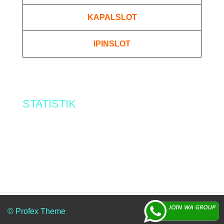
KAPALSLOT
IPINSLOT
STATISTIK
© Profex Theme