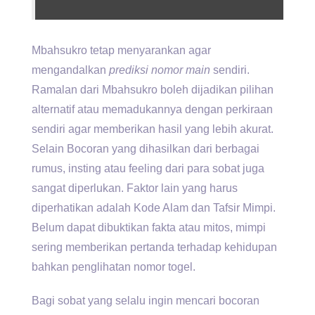
Mbahsukro tetap menyarankan agar
mengandalkan
prediksi nomor main
sendiri.
Ramalan dari Mbahsukro boleh dijadikan pilihan
alternatif atau memadukannya dengan perkiraan
sendiri agar memberikan hasil yang lebih akurat.
Selain Bocoran yang dihasilkan dari berbagai
rumus, insting atau feeling dari para sobat juga
sangat diperlukan. Faktor lain yang harus
diperhatikan adalah Kode Alam dan Tafsir Mimpi.
Belum dapat dibuktikan fakta atau mitos, mimpi
sering memberikan pertanda terhadap kehidupan
bahkan penglihatan nomor togel.
Bagi sobat yang selalu ingin mencari bocoran