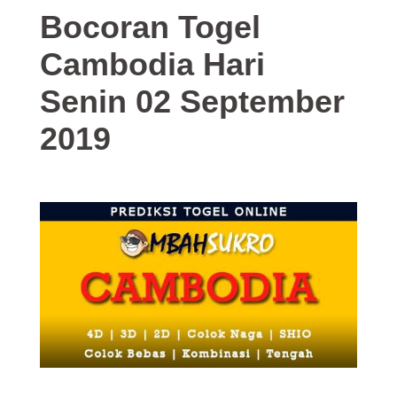
Bocoran Togel
Cambodia Hari
Senin 02 September
2019