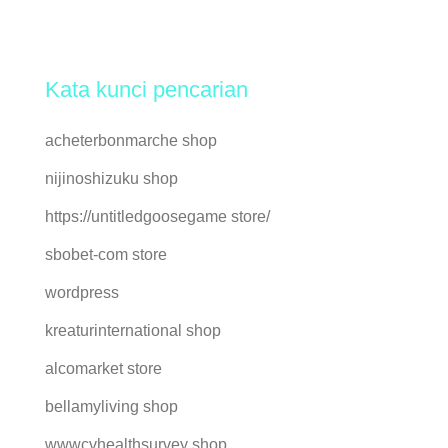
Kata kunci pencarian
acheterbonmarche shop
nijinoshizuku shop
https://untitledgoosegame store/
sbobet-com store
wordpress
kreaturinternational shop
alcomarket store
bellamyliving shop
wwwcvhealthsurvey shop