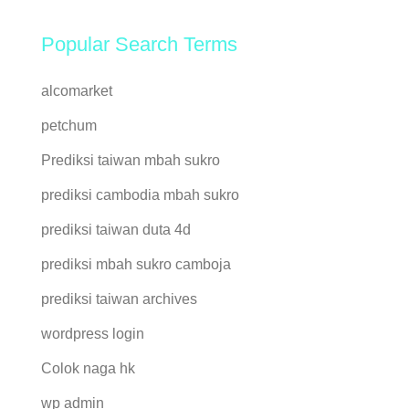
Popular Search Terms
alcomarket
petchum
Prediksi taiwan mbah sukro
prediksi cambodia mbah sukro
prediksi taiwan duta 4d
prediksi mbah sukro camboja
prediksi taiwan archives
wordpress login
Colok naga hk
wp admin