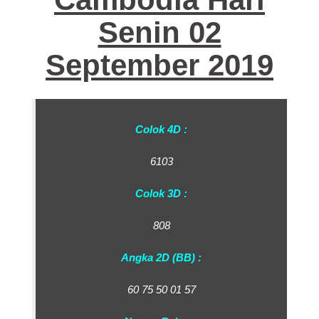
Senin 02
September 2019
Colok 4D :
6103
Colok 3D :
808
Angka 2D (BB) :
60 75 50 01 57