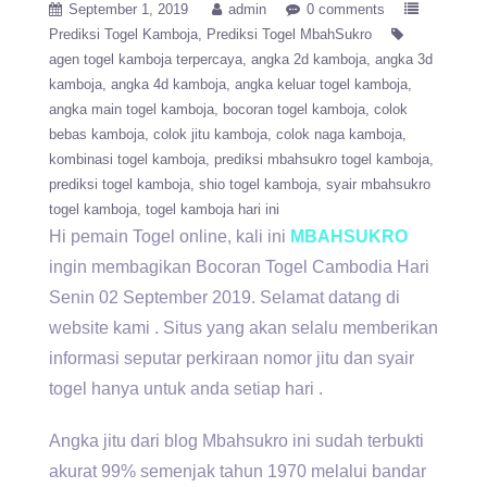
September 1, 2019
admin
0 comments
Prediksi Togel Kamboja
Prediksi Togel MbahSukro
agen togel kamboja terpercaya
angka 2d kamboja
angka 3d
kamboja
angka 4d kamboja
angka keluar togel kamboja
angka main togel kamboja
bocoran togel kamboja
colok
bebas kamboja
colok jitu kamboja
colok naga kamboja
kombinasi togel kamboja
prediksi mbahsukro togel kamboja
prediksi togel kamboja
shio togel kamboja
syair mbahsukro
togel kamboja
togel kamboja hari ini
Hi pemain Togel online, kali ini
MBAHSUKRO
ingin membagikan Bocoran Togel Cambodia Hari
Senin 02 September 2019. Selamat datang di
website kami . Situs yang akan selalu memberikan
informasi seputar perkiraan nomor jitu dan syair
togel hanya untuk anda setiap hari .
Angka jitu dari blog Mbahsukro ini sudah terbukti
akurat 99% semenjak tahun 1970 melalui bandar