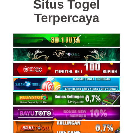
Situs Togel
Terpercaya