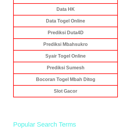
Data HK
Data Togel Online
Prediksi Duta4D
Prediksi Mbahsukro
Syair Togel Online
Prediksi Sumesh
Bocoran Togel Mbah Ditog
Slot Gacor
Popular Search Terms