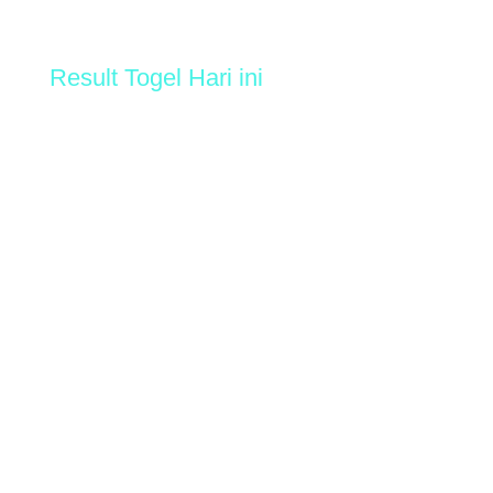
Result Togel Hari ini