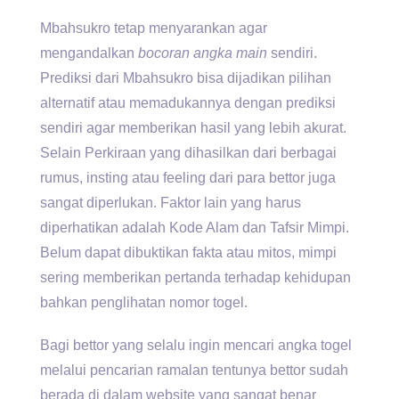
Mbahsukro tetap menyarankan agar
mengandalkan
bocoran angka main
sendiri.
Prediksi dari Mbahsukro bisa dijadikan pilihan
alternatif atau memadukannya dengan prediksi
sendiri agar memberikan hasil yang lebih akurat.
Selain Perkiraan yang dihasilkan dari berbagai
rumus, insting atau feeling dari para bettor juga
sangat diperlukan. Faktor lain yang harus
diperhatikan adalah Kode Alam dan Tafsir Mimpi.
Belum dapat dibuktikan fakta atau mitos, mimpi
sering memberikan pertanda terhadap kehidupan
bahkan penglihatan nomor togel.
Bagi bettor yang selalu ingin mencari angka togel
melalui pencarian ramalan tentunya bettor sudah
berada di dalam website yang sangat benar