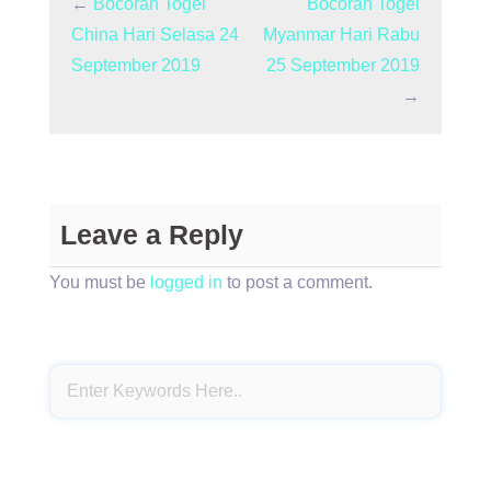
←
Bocoran Togel
Bocoran Togel
China Hari Selasa 24
Myanmar Hari Rabu
September 2019
25 September 2019
→
Leave a Reply
You must be
logged in
to post a comment.