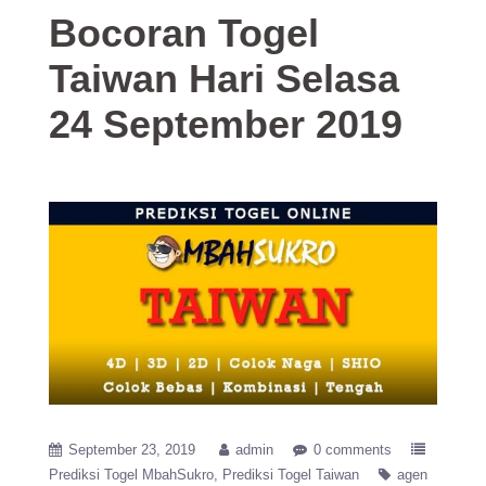
Bocoran Togel
Taiwan Hari Selasa
24 September 2019
September 23, 2019
admin
0 comments
Prediksi Togel MbahSukro
Prediksi Togel Taiwan
agen