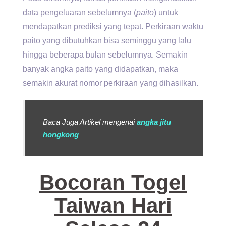
data pengeluaran sebelumnya (
paito
) untuk
mendapatkan prediksi yang tepat. Perkiraan waktu
paito yang dibutuhkan bisa seminggu yang lalu
hingga beberapa bulan sebelumnya. Semakin
banyak angka paito yang didapatkan, maka
semakin akurat nomor perkiraan yang dihasilkan.
Baca Juga Artikel mengenai
angka jitu
hongkong
Bocoran Togel
Taiwan Hari