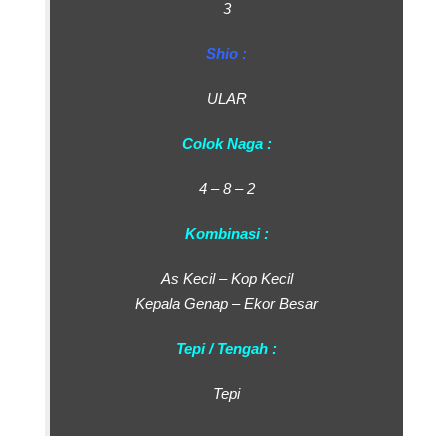
3
Shio :
ULAR
Colok Naga :
4 – 8 – 2
Kombinasi :
As Kecil – Kop Kecil
Kepala Genap – Ekor Besar
Tepi / Tengah :
Tepi