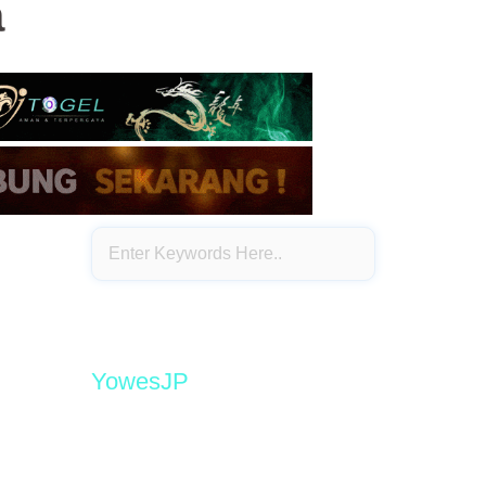
a
YowesJP