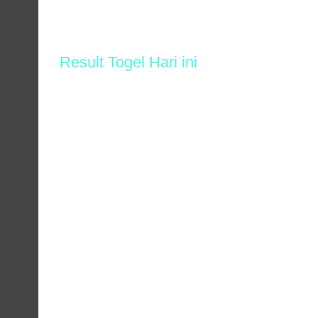
Result Togel Hari ini