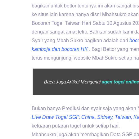
bagikan untuk bettor tentunya ini akan sangat 
ke situs lain karena hanya disni Mbahsukro ak
Bocoran Togel Taiwan Hari Sabtu 10 Agustus 20
dengan sangat amat teliti. Bahkan sudah kami d
Syair yang Mbah Sukro bagikan adalah dari
boco
kamboja dan bocoran HK
. Bagi Bettor yang mem
terus mengunjungi website MbahSukro setiap har
Baca Juga Artikel Mengenai
agen togel onlin
Bukan hanya Prediksi dan syair saja yang akan 
Live Draw Togel SGP, China, Sidney, Taiwan, 
keluaran putaran togel untuk setiap hari.
Mbahsukro juga akan membagikan Data SGP dan 