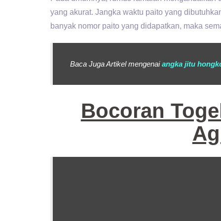
yang akurat. Jangka waktu paito yang dibutuhk
banyak nomor paito yang didapatkan, maka sema
Baca Juga Artikel mengenai
angka jitu hong
Bocoran Togel
Ag