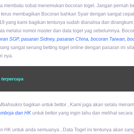
bisa membatu sobat menemukan bocoran togel. Jangan pernah be
an terus membagikan Bocoran bahkan Syair dengan sangat cepat
19 yang kami bagikan tentunya sudah dianalisa dan dirangkum
ata melalui nomor master dan data togel yag sebelumnya. Boco
ran SGP, pasaran Sidney, pasaran China, bocoran Taiwan, bo
ang sangat senang betting togel online dengan pasaran ini sil
i nya.
e terpercaya
Mbahsukro bagikan untuk bettor , Kami juga akan selalu menam
Kamboja dan HK
untuk bettor yang ingin tahu dan melihat secara 
HK untuk anda semuanya , Data Togel ini tentunya akan sang