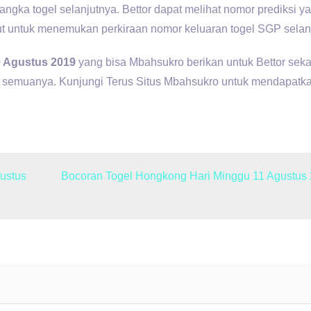
ngka togel selanjutnya. Bettor dapat melihat nomor prediksi y
ut untuk menemukan perkiraan nomor keluaran togel SGP selanj
0 Agustus 2019
yang bisa Mbahsukro berikan untuk Bettor seka
 semuanya. Kunjungi Terus Situs Mbahsukro untuk mendapatk
ustus
Bocoran Togel Hongkong Hari Minggu 11 Agustus