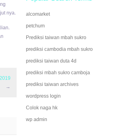
ang
ut nya.
alcomarket
petchum
lian.
an
Prediksi taiwan mbah sukro
prediksi cambodia mbah sukro
prediksi taiwan duta 4d
prediksi mbah sukro camboja
 2019
prediksi taiwan archives
→
wordpress login
Colok naga hk
wp admin