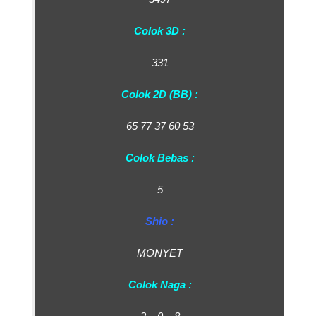
Colok 3D :
331
Colok 2D (BB) :
65 77 37 60 53
Colok Bebas :
5
Shio :
MONYET
Colok Naga :