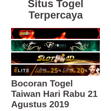
Situs Togel
Terpercaya
Bocoran Togel
Taiwan Hari Rabu 21
Agustus 2019