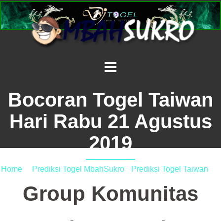
Bocoran Togel Taiwan
Hari Rabu 21 Agustus
2019
Home
/
Prediksi Togel MbahSukro
•
Prediksi Togel Taiwan
/
Bocoran Togel Taiwan Hari Rabu 21 Agustus 2019
Group Komunitas