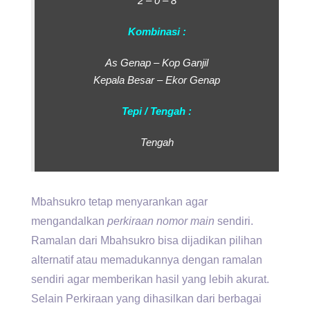
2 – 0 – 8
Kombinasi :
As Genap – Kop Ganjil
Kepala Besar – Ekor Genap
Tepi / Tengah :
Tengah
Mbahsukro tetap menyarankan agar
mengandalkan
perkiraan nomor main
sendiri.
Ramalan dari Mbahsukro bisa dijadikan pilihan
alternatif atau memadukannya dengan ramalan
sendiri agar memberikan hasil yang lebih akurat.
Selain Perkiraan yang dihasilkan dari berbagai