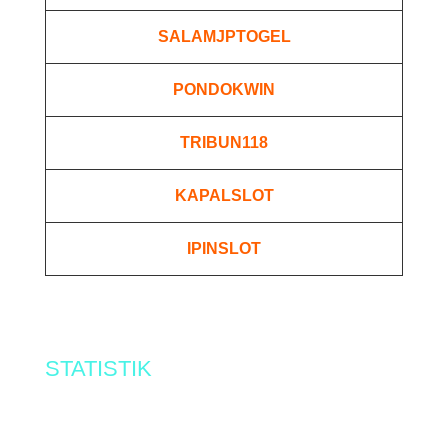
SALAMJPTOGEL
PONDOKWIN
TRIBUN118
KAPALSLOT
IPINSLOT
STATISTIK