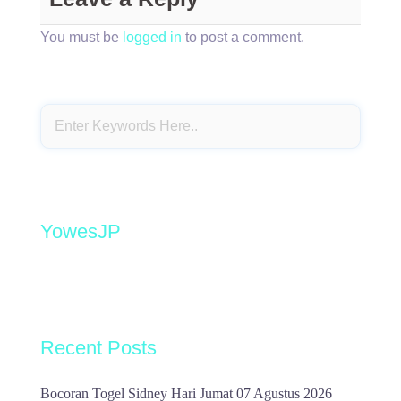
You must be
logged in
to post a comment.
YowesJP
Recent Posts
Bocoran Togel Sidney Hari Jumat 07 Agustus 2026