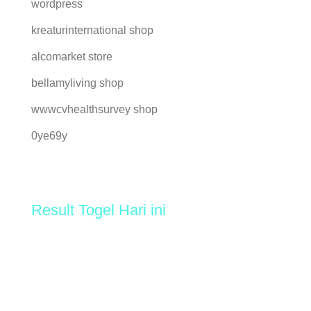
wordpress
kreaturinternational shop
alcomarket store
bellamyliving shop
wwwcvhealthsurvey shop
0ye69y
Result Togel Hari ini