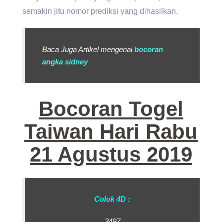
semakin jitu nomor prediksi yang dihasilkan.
Baca Juga Artikel mengenai
bocoran
angka sidney
Bocoran Togel
Taiwan Hari Rabu
21 Agustus 2019
Colok 4D :
3497