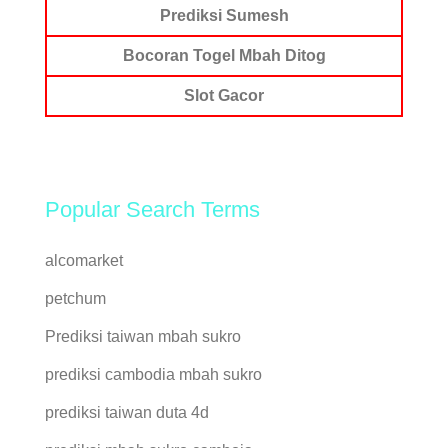
Prediksi Sumesh
Bocoran Togel Mbah Ditog
Slot Gacor
Popular Search Terms
alcomarket
petchum
Prediksi taiwan mbah sukro
prediksi cambodia mbah sukro
prediksi taiwan duta 4d