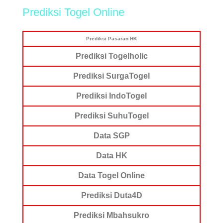
Prediksi Togel Online
Prediksi Pasaran HK
Prediksi Togelholic
Prediksi SurgaTogel
Prediksi IndoTogel
Prediksi SuhuTogel
Data SGP
Data HK
Data Togel Online
Prediksi Duta4D
Prediksi Mbahsukro