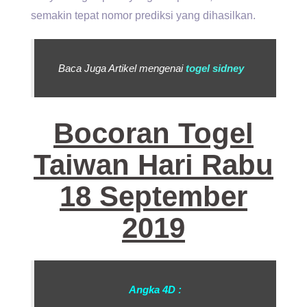
semakin tepat nomor prediksi yang dihasilkan.
Baca Juga Artikel mengenai
togel sidney
Bocoran Togel
Taiwan Hari Rabu
18 September
2019
Angka 4D :