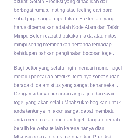
akurat. Selain Prediksi yang dihasilkan dari
berbagai rumus, insting atau feeling dari para
sobat juga sangat diperlukan. Faktor lain yang
harus diperhatikan adalah Kode Alam dan Tafsir
Mimpi. Belum dapat dibuktikan fakta atau mitos,
mimpi sering memberikan pertanda terhadap
kehidupan bahkan penglihatan bocoran togel.
Bagi bettor yang selalu ingin mencari nomor togel
melalui pencarian prediksi tentunya sobat sudah
berada di dalam situs yang sangat benar sekali.
Dengan adanya perkiraan angka jitu dan syair
togel yang akan selalu Mbahsukro bagikan untuk
anda tentunya ini akan sangat dapat membatu
anda menemukan bocoran togel. Jangan pernah
beralih ke website lain karena hanya disni
Mbahsukro akan terus membagikan Prediksi