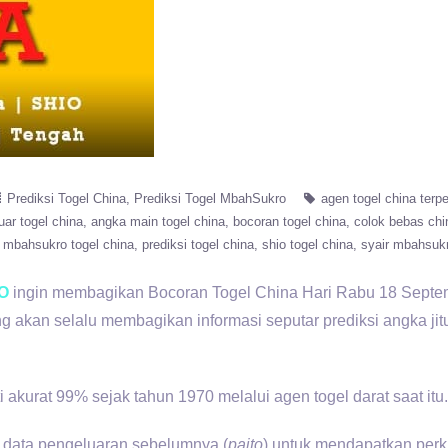
Prediksi Togel China
Prediksi Togel MbahSukro
agen togel china terp
uar togel china
angka main togel china
bocoran togel china
colok bebas chi
i mbahsukro togel china
prediksi togel china
shio togel china
syair mbahsukr
O
ingin membagikan Bocoran Togel China Hari Rabu 18 Septe
ng akan selalu membagikan informasi seputar prediksi angka jit
i akurat 99% sejak tahun 1970 melalui agen togel darat saat itu.
data pengeluaran sebelumnya (
paito
) untuk mendapatkan perk