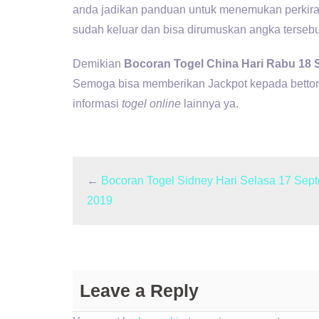
anda jadikan panduan untuk menemukan perkiraan
sudah keluar dan bisa dirumuskan angka terseb
Demikian
Bocoran Togel China Hari Rabu 18 
Semoga bisa memberikan Jackpot kepada betto
informasi
togel online
lainnya ya.
←
Bocoran Togel Sidney Hari Selasa 17 Sep
2019
Leave a Reply