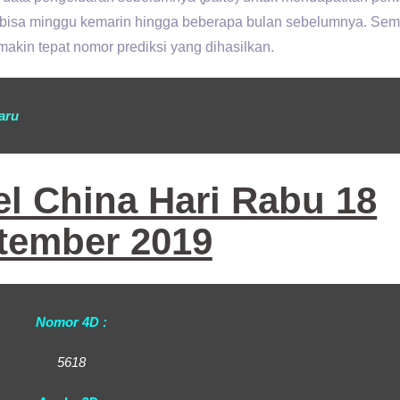
n bisa minggu kemarin hingga beberapa bulan sebelumnya. Sem
kin tepat nomor prediksi yang dihasilkan.
aru
l China Hari Rabu 18
tember 2019
Nomor 4D :
5618