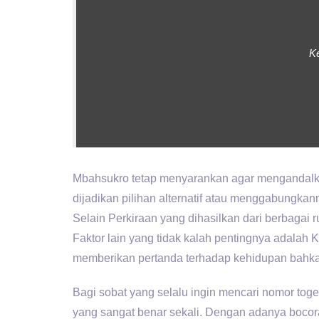
K
Mbahsukro tetap menyarankan agar mengandal
dijadikan pilihan alternatif atau menggabungkan
Selain Perkiraan yang dihasilkan dari berbagai ru
Faktor lain yang tidak kalah pentingnya adalah K
memberikan pertanda terhadap kehidupan bahkan
Bagi sobat yang selalu ingin mencari nomor toge
yang sangat benar sekali. Dengan adanya bocora