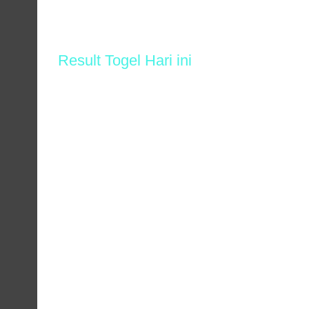
Result Togel Hari ini