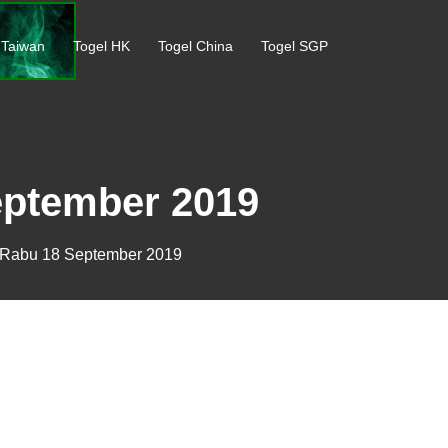
 Taiwan
Togel HK
Togel China
Togel SGP
eptember 2019
 Rabu 18 September 2019