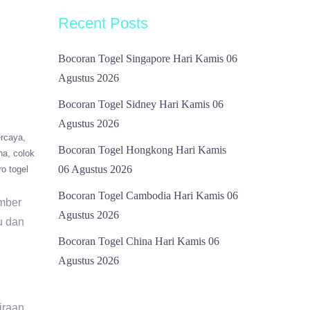
Recent Posts
Bocoran Togel Singapore Hari Kamis 06
Agustus 2026
Bocoran Togel Sidney Hari Kamis 06
Agustus 2026
ercaya
Bocoran Togel Hongkong Hari Kamis
na
colok
06 Agustus 2026
o togel
Bocoran Togel Cambodia Hari Kamis 06
mber
Agustus 2026
u dan
Bocoran Togel China Hari Kamis 06
Agustus 2026
iraan