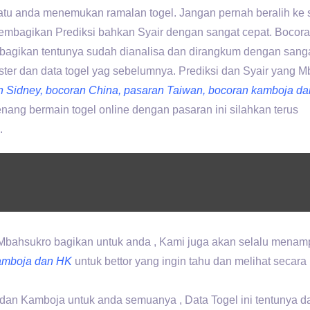
batu anda menemukan ramalan togel. Jangan pernah beralih ke s
membagikan Prediksi bahkan Syair dengan sangat cepat. Bocora
bagikan tentunya sudah dianalisa dan dirangkum dengan sang
ster dan data togel yag sebelumnya. Prediksi dan Syair yang 
 Sidney, bocoran China, pasaran Taiwan, bocoran kamboja da
ang bermain togel online dengan pasaran ini silahkan terus
.
 Mbahsukro bagikan untuk anda , Kami juga akan selalu menam
Kamboja dan HK
untuk bettor yang ingin tahu dan melihat secara 
an Kamboja untuk anda semuanya , Data Togel ini tentunya d