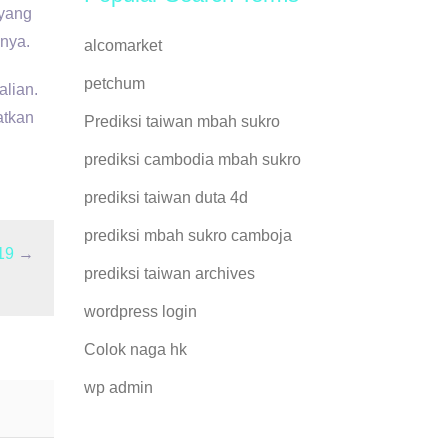
 yang
nya.
alcomarket
petchum
alian.
atkan
Prediksi taiwan mbah sukro
prediksi cambodia mbah sukro
prediksi taiwan duta 4d
prediksi mbah sukro camboja
19
→
prediksi taiwan archives
wordpress login
Colok naga hk
wp admin