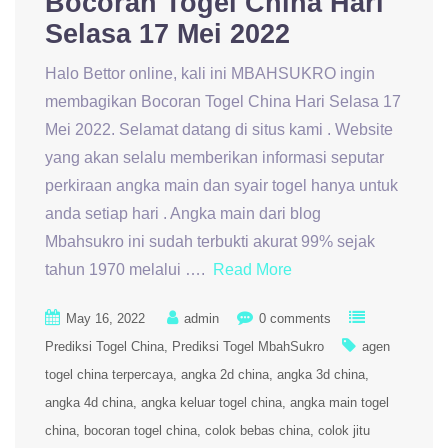
Bocoran Togel China Hari
Selasa 17 Mei 2022
Halo Bettor online, kali ini MBAHSUKRO ingin
membagikan Bocoran Togel China Hari Selasa 17
Mei 2022. Selamat datang di situs kami . Website
yang akan selalu memberikan informasi seputar
perkiraan angka main dan syair togel hanya untuk
anda setiap hari . Angka main dari blog
Mbahsukro ini sudah terbukti akurat 99% sejak
tahun 1970 melalui ….
Read More
May 16, 2022
admin
0 comments
Prediksi Togel China
Prediksi Togel MbahSukro
agen
togel china terpercaya
angka 2d china
angka 3d china
angka 4d china
angka keluar togel china
angka main togel
china
bocoran togel china
colok bebas china
colok jitu