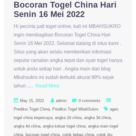
Bocoran Togel China Hari
Senin 16 Mei 2022
Hi pecinta judi togel online, kali ini MBAHSUKRO
ingin membagikan Bocoran Togel China Hari
Senin 16 Mei 2022. Selamat datang di situs kami .
Situs yang akan selalu memberikan informasi
seputar ramalan angka tepat dan syair togel hanya
untuk anda setiap hari . Angka main dari blog
Mbahsukro ini sudah terbukti akurat 99% sejak
tahun ….
Read More
May 15, 2022
admin
0 comments
Prediksi Togel China
Prediksi Togel MbahSukro
agen
togel china terpercaya
angka 2d china
angka 3d china
angka 4d china
angka keluar togel china
angka main togel
china
bocoran togel china
colok bebas china
colok jitu