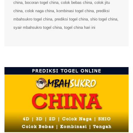
china
bocoran togel china
colok bebas china
colok jitu
china
colok naga china
kombinasi togel china
prediksi
mbahsukro togel china
prediksi togel china
shio togel china
syair mbahsukro togel china
togel china hari ini