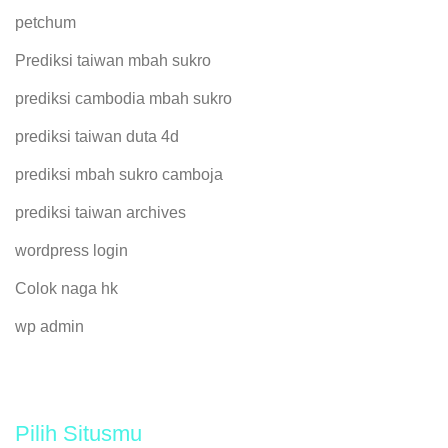
petchum
Prediksi taiwan mbah sukro
prediksi cambodia mbah sukro
prediksi taiwan duta 4d
prediksi mbah sukro camboja
prediksi taiwan archives
wordpress login
Colok naga hk
wp admin
Pilih Situsmu