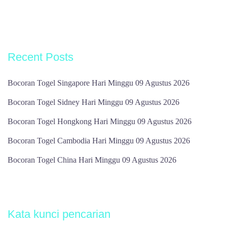
Recent Posts
Bocoran Togel Singapore Hari Minggu 09 Agustus 2026
Bocoran Togel Sidney Hari Minggu 09 Agustus 2026
Bocoran Togel Hongkong Hari Minggu 09 Agustus 2026
Bocoran Togel Cambodia Hari Minggu 09 Agustus 2026
Bocoran Togel China Hari Minggu 09 Agustus 2026
Kata kunci pencarian