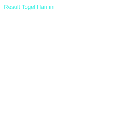
Result Togel Hari ini