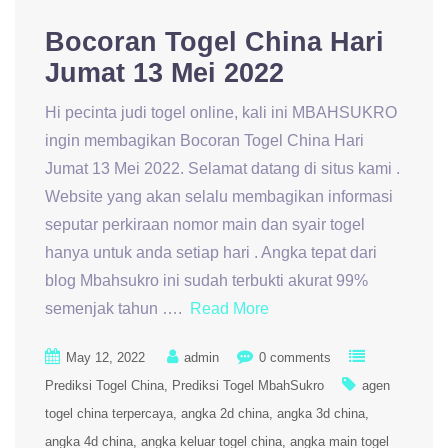
Bocoran Togel China Hari
Jumat 13 Mei 2022
Hi pecinta judi togel online, kali ini MBAHSUKRO
ingin membagikan Bocoran Togel China Hari
Jumat 13 Mei 2022. Selamat datang di situs kami .
Website yang akan selalu membagikan informasi
seputar perkiraan nomor main dan syair togel
hanya untuk anda setiap hari . Angka tepat dari
blog Mbahsukro ini sudah terbukti akurat 99%
semenjak tahun ….
Read More
May 12, 2022
admin
0 comments
Prediksi Togel China
Prediksi Togel MbahSukro
agen
togel china terpercaya
angka 2d china
angka 3d china
angka 4d china
angka keluar togel china
angka main togel