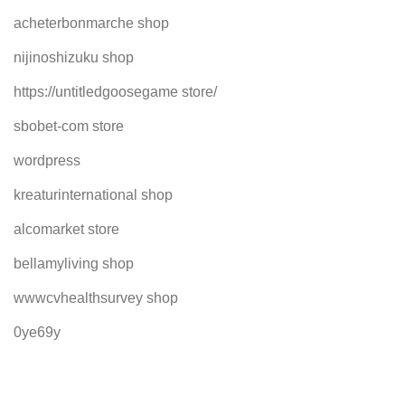
acheterbonmarche shop
nijinoshizuku shop
https://untitledgoosegame store/
sbobet-com store
wordpress
kreaturinternational shop
alcomarket store
bellamyliving shop
wwwcvhealthsurvey shop
0ye69y