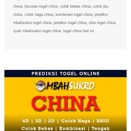
china
bocoran togel china
colok bebas china
colok jitu
china
colok naga china
kombinasi togel china
prediksi
mbahsukro togel china
prediksi togel china
shio togel china
syair mbahsukro togel china
togel china hari ini