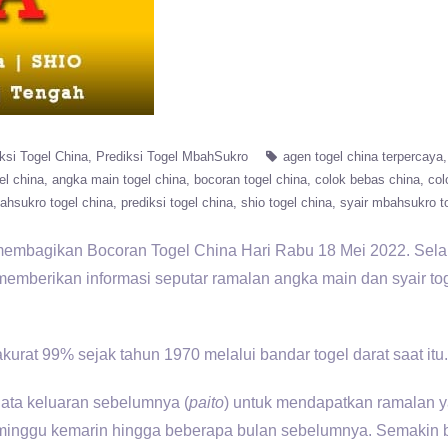
ksi Togel China
Prediksi Togel MbahSukro
agen togel china terpercaya
el china
angka main togel china
bocoran togel china
colok bebas china
col
ahsukro togel china
prediksi togel china
shio togel china
syair mbahsukro t
membagikan Bocoran Togel China Hari Rabu 18 Mei 2022. Sel
 memberikan informasi seputar ramalan angka main dan syair to
 akurat 99% sejak tahun 1970 melalui bandar togel darat saat itu.
ata keluaran sebelumnya (
paito
) untuk mendapatkan ramalan 
a minggu kemarin hingga beberapa bulan sebelumnya. Semakin