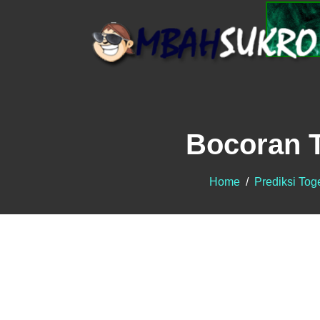
Bocoran T
Home
/
Prediksi Tog