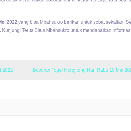
Mei 2022
yang bisa Mbahsukro berikan untuk sobat sekalian. 
. Kunjungi Terus Situs Mbahsukro untuk mendapatkan informas
i 2022
Bocoran Togel Hongkong Hari Rabu 18 Mei 20