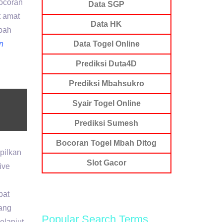
Bocoran
Data SGP
t amat
Data HK
Mbah
n
Data Togel Online
Prediksi Duta4D
Prediksi Mbahsukro
Syair Togel Online
Prediksi Sumesh
Bocoran Togel Mbah Ditog
pilkan
Slot Gacor
ive
pat
yang
Popular Search Terms
elanjut