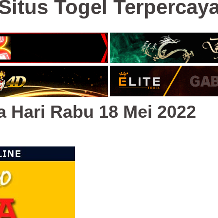
Situs Togel Terpercay
a Hari Rabu 18 Mei 2022