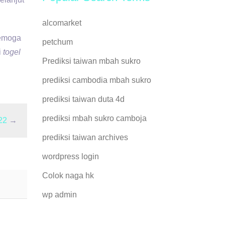
alcomarket
Semoga
petchum
i
togel
Prediksi taiwan mbah sukro
prediksi cambodia mbah sukro
prediksi taiwan duta 4d
prediksi mbah sukro camboja
22
→
prediksi taiwan archives
wordpress login
Colok naga hk
wp admin