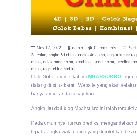
May 17, 2022
admin
0 comments
Predi
2d china
angka 3d china
angka 4d china
angka keluar tog
china
colok naga china
kombinasi togel china
prediksi mb
china
togel china hari ini
Halo Sobat online, kali ini
MBAHSUKRO
ingin 
datang di situs kami . Website yang akan selalu
hanya untuk anda setiap hari .
Angka jitu dari blog Mbahsukro ini telah terbukti
Pada umumnya, rumus prediksi mengandalkan d
tepat. Jangka waktu paito yang dibutuhkan bis