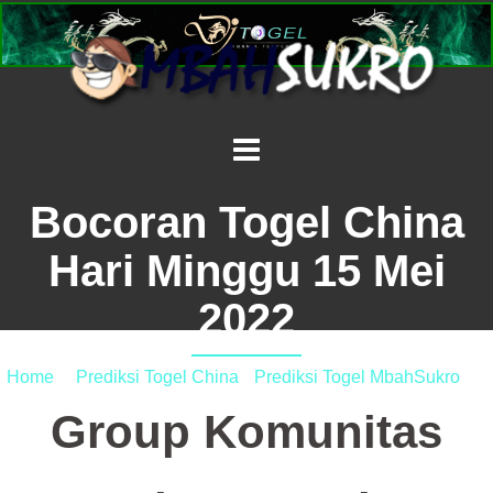
Bocoran Togel China
Hari Minggu 15 Mei
2022
Home
/
Prediksi Togel China
•
Prediksi Togel MbahSukro
/
Bocoran Togel China Hari Minggu 15 Mei 2022
Group Komunitas