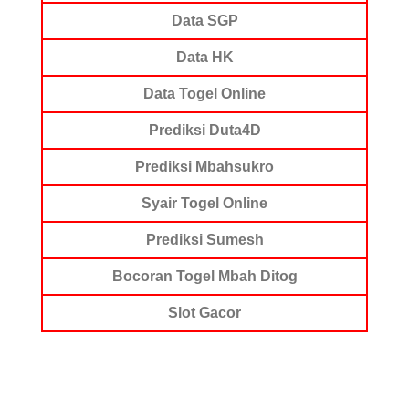
Data SGP
Data HK
Data Togel Online
Prediksi Duta4D
Prediksi Mbahsukro
Syair Togel Online
Prediksi Sumesh
Bocoran Togel Mbah Ditog
Slot Gacor