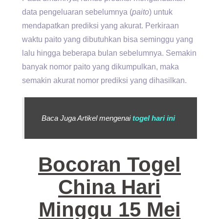
data pengeluaran sebelumnya (
paito
) untuk
mendapatkan prediksi yang akurat. Perkiraan
waktu paito yang dibutuhkan bisa seminggu yang
lalu hingga beberapa bulan sebelumnya. Semakin
banyak nomor paito yang dikumpulkan, maka
semakin akurat nomor prediksi yang dihasilkan.
Baca Juga Artikel mengenai
togel hari ini
Bocoran Togel
China Hari
Minggu 15 Mei