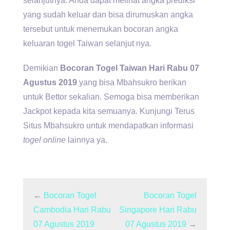
selanjutnya. Anda dapat melihat angka prediksi
yang sudah keluar dan bisa dirumuskan angka
tersebut untuk menemukan bocoran angka
keluaran togel Taiwan selanjut nya.
Demikian
Bocoran Togel Taiwan Hari Rabu 07
Agustus 2019
yang bisa Mbahsukro berikan
untuk Bettor sekalian. Semoga bisa memberikan
Jackpot kepada kita semuanya. Kunjungi Terus
Situs Mbahsukro untuk mendapatkan informasi
togel online
lainnya ya.
←
Bocoran Togel
Bocoran Togel
Cambodia Hari Rabu
Singapore Hari Rabu
07 Agustus 2019
07 Agustus 2019
→