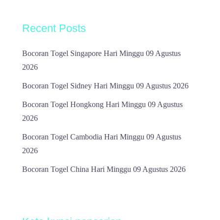
Recent Posts
Bocoran Togel Singapore Hari Minggu 09 Agustus
2026
Bocoran Togel Sidney Hari Minggu 09 Agustus 2026
Bocoran Togel Hongkong Hari Minggu 09 Agustus
2026
Bocoran Togel Cambodia Hari Minggu 09 Agustus
2026
Bocoran Togel China Hari Minggu 09 Agustus 2026