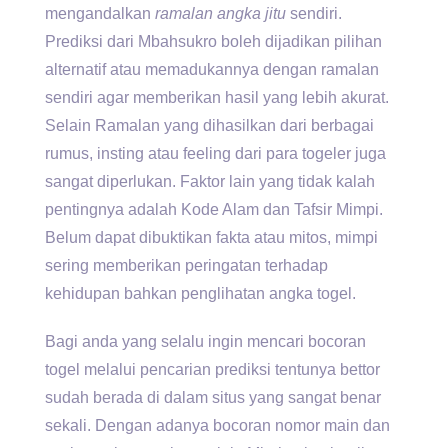
mengandalkan
ramalan angka jitu
sendiri.
Prediksi dari Mbahsukro boleh dijadikan pilihan
alternatif atau memadukannya dengan ramalan
sendiri agar memberikan hasil yang lebih akurat.
Selain Ramalan yang dihasilkan dari berbagai
rumus, insting atau feeling dari para togeler juga
sangat diperlukan. Faktor lain yang tidak kalah
pentingnya adalah Kode Alam dan Tafsir Mimpi.
Belum dapat dibuktikan fakta atau mitos, mimpi
sering memberikan peringatan terhadap
kehidupan bahkan penglihatan angka togel.
Bagi anda yang selalu ingin mencari bocoran
togel melalui pencarian prediksi tentunya bettor
sudah berada di dalam situs yang sangat benar
sekali. Dengan adanya bocoran nomor main dan