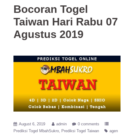
Bocoran Togel
Taiwan Hari Rabu 07
Agustus 2019
August 6, 2019
admin
0 comments
Prediksi Togel MbahSukro
Prediksi Togel Taiwan
agen