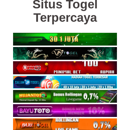
Situs Togel
Terpercaya