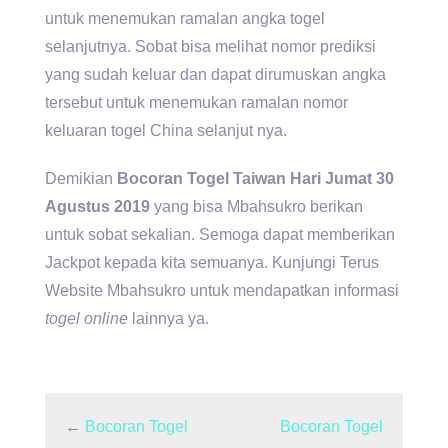
untuk menemukan ramalan angka togel
selanjutnya. Sobat bisa melihat nomor prediksi
yang sudah keluar dan dapat dirumuskan angka
tersebut untuk menemukan ramalan nomor
keluaran togel China selanjut nya.
Demikian
Bocoran Togel Taiwan Hari Jumat 30
Agustus 2019
yang bisa Mbahsukro berikan
untuk sobat sekalian. Semoga dapat memberikan
Jackpot kepada kita semuanya. Kunjungi Terus
Website Mbahsukro untuk mendapatkan informasi
togel online
lainnya ya.
←
Bocoran Togel
Bocoran Togel