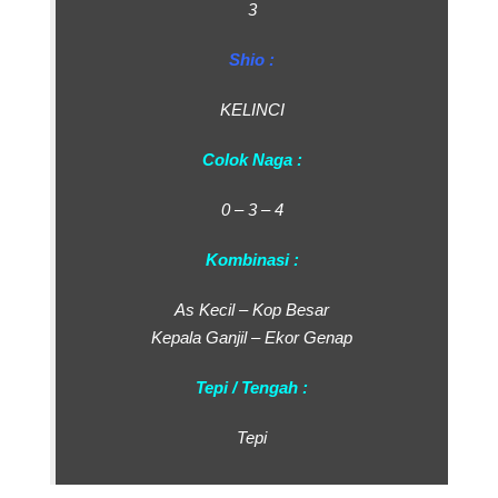
3
Shio :
KELINCI
Colok Naga :
0 – 3 – 4
Kombinasi :
As Kecil – Kop Besar
Kepala Ganjil – Ekor Genap
Tepi / Tengah :
Tepi