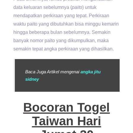
data keluaran sebelumnya (
paito
) untuk
mendapatkan perkiraan yang tepat. Perkiraan
waktu paito yang dibutuhkan bisa minggu kemarin
hingga beberapa bulan sebelumnya. Semakin
banyak nomor paito yang dikumpulkan, maka
semakin tepat angka perkiraan yang dihasilkan.
Baca Juga Artikel mengenai
angka jitu
sidney
Bocoran Togel
Taiwan Hari