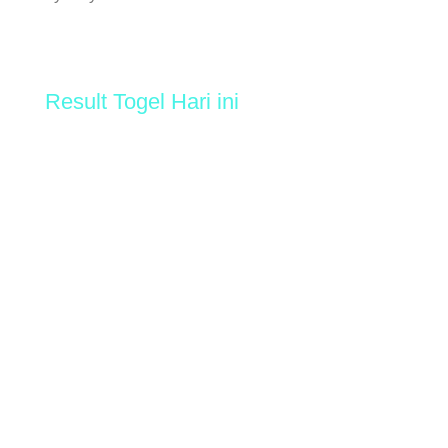
Result Togel Hari ini