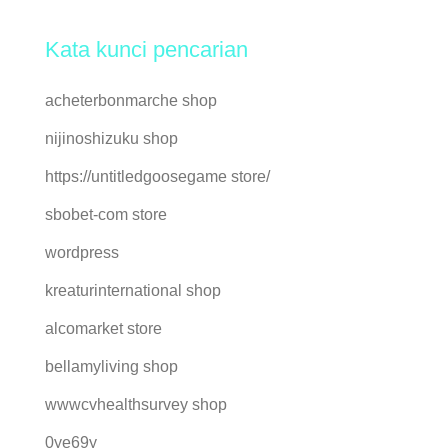
Kata kunci pencarian
acheterbonmarche shop
nijinoshizuku shop
https://untitledgoosegame store/
sbobet-com store
wordpress
kreaturinternational shop
alcomarket store
bellamyliving shop
wwwcvhealthsurvey shop
0ye69y