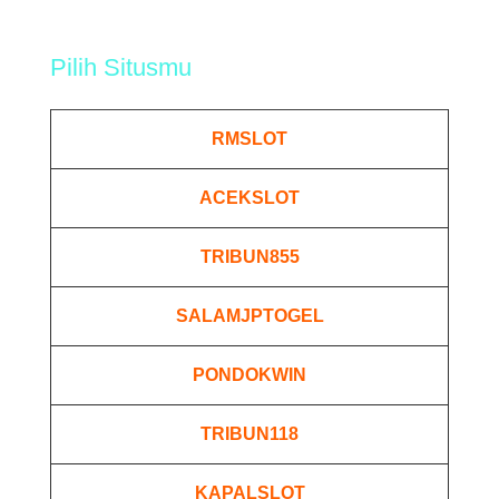
Pilih Situsmu
RMSLOT
ACEKSLOT
TRIBUN855
SALAMJPTOGEL
PONDOKWIN
TRIBUN118
KAPALSLOT