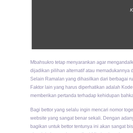
K
Mbahsukro tetap menyarankan agar mengandal
dijadikan pilihan alternatif atau memadukannya 
Selain Ramalan yang dihasilkan dari berbagai rum
Faktor lain yang harus diperhatikan adalah Kode 
memberikan pertanda terhadap kehidupan bahkan
Bagi bettor yang selalu ingin mencari nomor tog
website yang sangat benar sekali. Dengan adany
bagikan untuk bettor tentunya ini akan sangat 