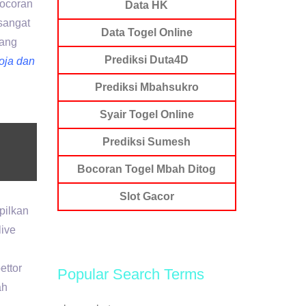
Bocoran
Data HK
sangat
Data Togel Online
yang
Prediksi Duta4D
oja dan
Prediksi Mbahsukro
Syair Togel Online
Prediksi Sumesh
Bocoran Togel Mbah Ditog
Slot Gacor
pilkan
live
ettor
Popular Search Terms
ah