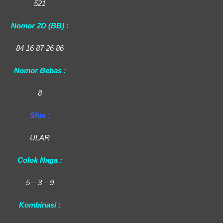
521
Nomor 2D (BB) :
84 16 87 26 86
Nomor Bebas :
8
Shio :
ULAR
Colok Naga :
5 – 3 – 9
Kombinasi :