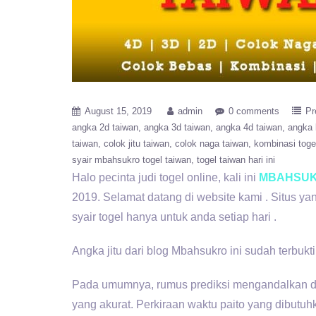
August 15, 2019
admin
0 comments
Pr
angka 2d taiwan
angka 3d taiwan
angka 4d taiwan
angka 
taiwan
colok jitu taiwan
colok naga taiwan
kombinasi toge
syair mbahsukro togel taiwan
togel taiwan hari ini
Halo pecinta judi togel online, kali ini
MBAHSU
2019. Selamat datang di website kami . Situs ya
syair togel hanya untuk anda setiap hari .
Angka jitu dari blog Mbahsukro ini sudah terbukti
Pada umumnya, rumus prediksi mengandalkan d
yang akurat. Perkiraan waktu paito yang dibutu