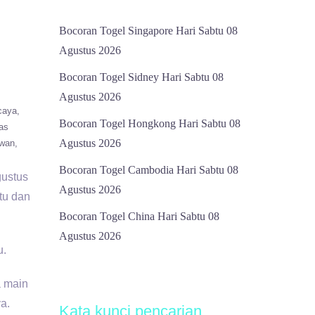
Bocoran Togel Singapore Hari Sabtu 08
Agustus 2026
Bocoran Togel Sidney Hari Sabtu 08
Agustus 2026
rcaya
Bocoran Togel Hongkong Hari Sabtu 08
as
Agustus 2026
iwan
Bocoran Togel Cambodia Hari Sabtu 08
gustus
Agustus 2026
tu dan
Bocoran Togel China Hari Sabtu 08
Agustus 2026
u.
a main
a.
Kata kunci pencarian