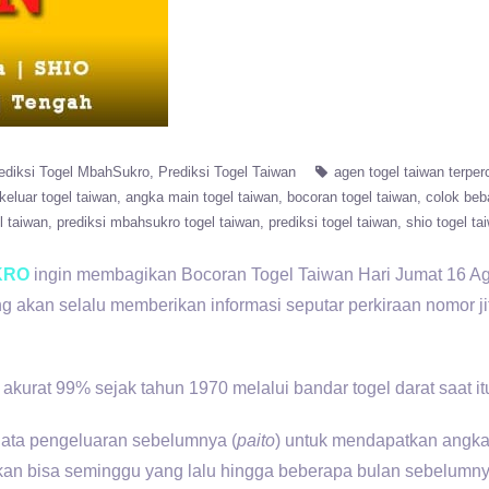
ediksi Togel MbahSukro
Prediksi Togel Taiwan
agen togel taiwan terpe
keluar togel taiwan
angka main togel taiwan
bocoran togel taiwan
colok beb
l taiwan
prediksi mbahsukro togel taiwan
prediksi togel taiwan
shio togel ta
KRO
ingin membagikan Bocoran Togel Taiwan Hari Jumat 16 A
ng akan selalu memberikan informasi seputar perkiraan nomor ji
 akurat 99% sejak tahun 1970 melalui bandar togel darat saat it
ata pengeluaran sebelumnya (
paito
) untuk mendapatkan angk
hkan bisa seminggu yang lalu hingga beberapa bulan sebelumny