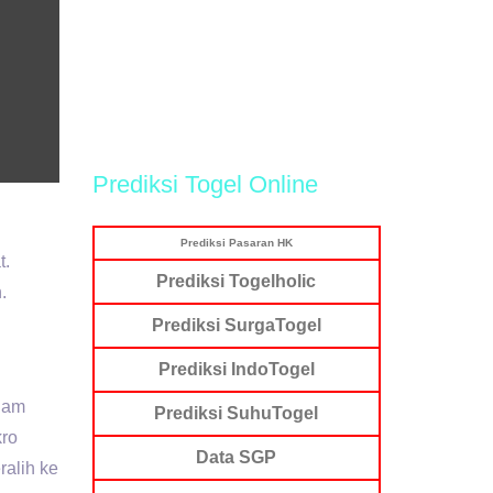
Prediksi Togel Online
Prediksi Pasaran HK
t.
Prediksi Togelholic
.
Prediksi SurgaTogel
Prediksi IndoTogel
alam
Prediksi SuhuTogel
kro
Data SGP
ralih ke