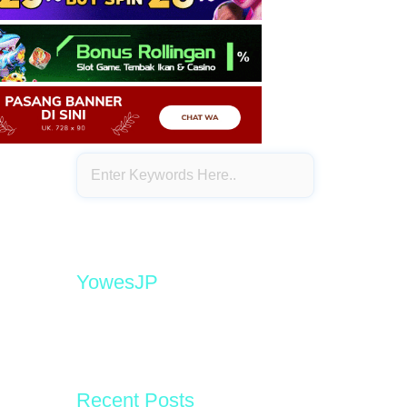
YowesJP
Recent Posts