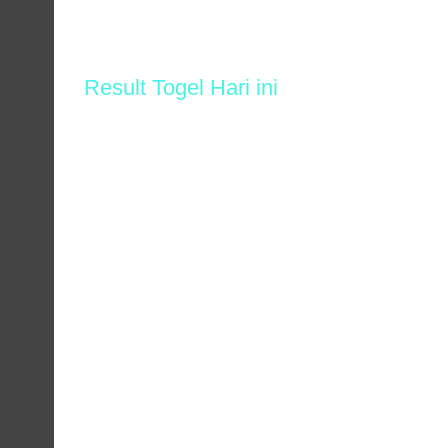
Result Togel Hari ini