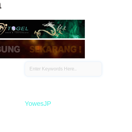
a
YowesJP