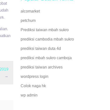
obat
sudah
alcomarket
ya.
petchum
lian.
Prediksi taiwan mbah sukro
patkan
prediksi cambodia mbah sukro
prediksi taiwan duta 4d
prediksi mbah sukro camboja
prediksi taiwan archives
 2019
→
wordpress login
Colok naga hk
wp admin