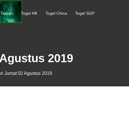
 Taiwan
Togel HK
Togel China
Togel SGP
 Agustus 2019
i Jumat 02 Agustus 2019