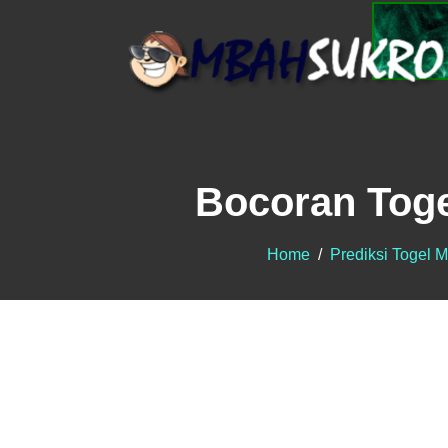
Bocoran Toge
Home
/
Prediksi Togel 