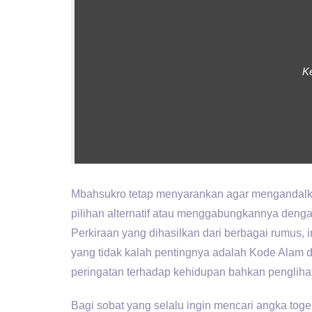
K
Mbahsukro tetap menyarankan agar mengandal
pilihan alternatif atau menggabungkannya dengan
Perkiraan yang dihasilkan dari berbagai rumus, in
yang tidak kalah pentingnya adalah Kode Alam d
peringatan terhadap kehidupan bahkan penglihat
Bagi sobat yang selalu ingin mencari angka tog