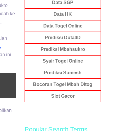
Data SGP
ukro
ndah ke
Data HK
.
Data Togel Online
Prediksi Duta4D
alan
,
Prediksi Mbahsukro
n ini
Syair Togel Online
Prediksi Sumesh
Bocoran Togel Mbah Ditog
Slot Gacor
pilkan
Popular Search Terms