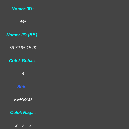
Nomor 3D :
445
Nomor 2D (BB) :
58 72 95 15 01
Colok Bebas :
4
Shio :
KERBAU
Colok Naga :
3 – 7 – 2