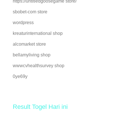
https://untitledgoosegame store/
sbobet-com store
wordpress
kreaturinternational shop
alcomarket store
bellamyliving shop
wwwcvhealthsurvey shop
0ye69y
Result Togel Hari ini