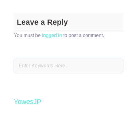
Leave a Reply
You must be
logged in
to post a comment.
YowesJP