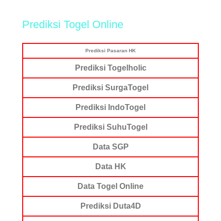
Prediksi Togel Online
Prediksi Pasaran HK
Prediksi Togelholic
Prediksi SurgaTogel
Prediksi IndoTogel
Prediksi SuhuTogel
Data SGP
Data HK
Data Togel Online
Prediksi Duta4D