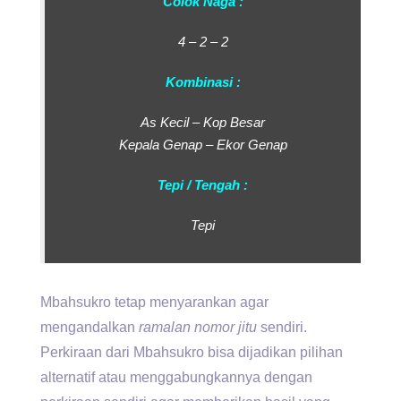
Colok Naga :
4 – 2 – 2
Kombinasi :
As Kecil – Kop Besar
Kepala Genap – Ekor Genap
Tepi / Tengah :
Tepi
Mbahsukro tetap menyarankan agar
mengandalkan
ramalan nomor jitu
sendiri.
Perkiraan dari Mbahsukro bisa dijadikan pilihan
alternatif atau menggabungkannya dengan