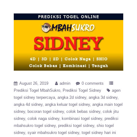
August 26, 2019
admin
0 comments
Prediksi Togel MbahSukro
Prediksi Togel Sidney
agen
togel sidney terpercaya
angka 2d sidney
angka 3d sidney
angka 4d sidney
angka keluar togel sidney
angka main togel
sidney
bocoran togel sidney
colok bebas sidney
colok jitu
sidney
colok naga sidney
kombinasi togel sidney
prediksi
mbahsukro togel sidney
prediksi togel sidney
shio togel
sidney
syair mbahsukro togel sidney
togel sidney hari ini