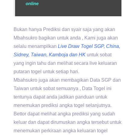
online
Bukan hanya Prediksi dan syair saja yang akan
Mbahsukro bagikan untuk anda , Kami juga akan
selalu menampilkan
Live Draw Togel SGP, China,
Sidney, Taiwan, Kamboja dan HK
untuk sobat
yang ingin tahu dan melihat secara live keluaran
putaran togel untuk setiap hari.
Mbahsukro juga akan membagikan Data SGP dan
Taiwan untuk sobat semuanya , Data Togel ini
tentunya dapat anda jadikan panduan untuk
menemukan prediksi angka togel selanjutnya.
Bettor dapat melihat angka prediksi yang sudah
keluar dan dapat dirumuskan angka tersebut untuk
menemukan perkiraan angka keluaran togel