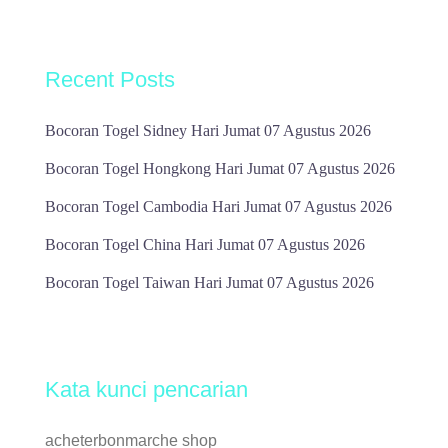
Recent Posts
Bocoran Togel Sidney Hari Jumat 07 Agustus 2026
Bocoran Togel Hongkong Hari Jumat 07 Agustus 2026
Bocoran Togel Cambodia Hari Jumat 07 Agustus 2026
Bocoran Togel China Hari Jumat 07 Agustus 2026
Bocoran Togel Taiwan Hari Jumat 07 Agustus 2026
Kata kunci pencarian
acheterbonmarche shop