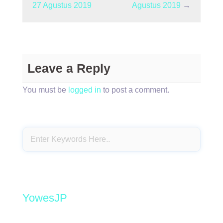
27 Agustus 2019
Agustus 2019
→
Leave a Reply
You must be
logged in
to post a comment.
YowesJP