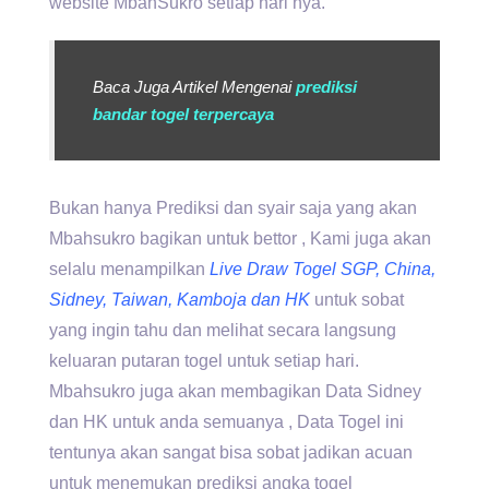
website MbahSukro setiap hari nya.
Baca Juga Artikel Mengenai
prediksi
bandar togel terpercaya
Bukan hanya Prediksi dan syair saja yang akan
Mbahsukro bagikan untuk bettor , Kami juga akan
selalu menampilkan
Live Draw Togel SGP, China,
Sidney, Taiwan, Kamboja dan HK
untuk sobat
yang ingin tahu dan melihat secara langsung
keluaran putaran togel untuk setiap hari.
Mbahsukro juga akan membagikan Data Sidney
dan HK untuk anda semuanya , Data Togel ini
tentunya akan sangat bisa sobat jadikan acuan
untuk menemukan prediksi angka togel