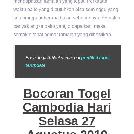
mendapatkan ramalan yang tepat. Perkiraan
waktu paito yang dibutuhkan bisa seminggu yang
lalu hingga beberapa bulan sebelumnya. Semakin
banyak angka paito yang didapatkan, maka
semakin tepat nomor ramalan yang dihasilkan.
Baca Juga Artikel mengenai
prediksi togel
terupdate
Bocoran Togel
Cambodia Hari
Selasa 27