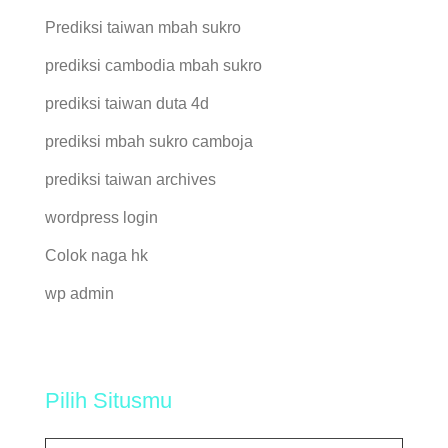
Prediksi taiwan mbah sukro
prediksi cambodia mbah sukro
prediksi taiwan duta 4d
prediksi mbah sukro camboja
prediksi taiwan archives
wordpress login
Colok naga hk
wp admin
Pilih Situsmu