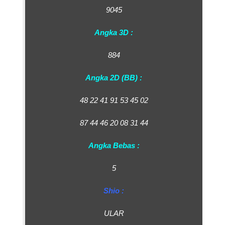
9045
Angka 3D :
884
Angka 2D (BB) :
48 22 41 91 53 45 02
87 44 46 20 08 31 44
Angka Bebas :
5
Shio :
ULAR