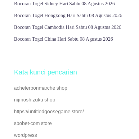
Bocoran Togel Sidney Hari Sabtu 08 Agustus 2026
Bocoran Togel Hongkong Hari Sabtu 08 Agustus 2026
Bocoran Togel Cambodia Hari Sabtu 08 Agustus 2026
Bocoran Togel China Hari Sabtu 08 Agustus 2026
Kata kunci pencarian
acheterbonmarche shop
nijinoshizuku shop
https://untitledgoosegame store/
sbobet-com store
wordpress