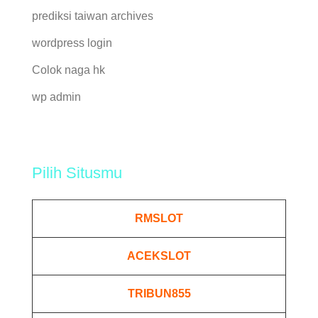
prediksi taiwan archives
wordpress login
Colok naga hk
wp admin
Pilih Situsmu
RMSLOT
ACEKSLOT
TRIBUN855