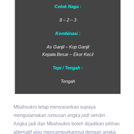
Colok Naga :
8 – 2 – 3
Kombinasi :
As Ganjil – Kop Ganjil
Kepala Besar – Ekor Kecil
Tepi / Tengah :
Tengah
Mbahsukro tetap menyarankan supaya
mengutamakan
rumusan angka jadi
sendiri.
Angka jadi dari Mbahsukro boleh dijadikan pilihan
alternatif atau mencampurkannya dengan angka