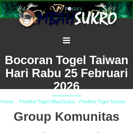
Bocoran Togel Taiwan
Hari Rabu 25 Februari
2026
Home
/
Prediksi Togel MbahSukro
•
Prediksi Togel Taiwan
/
Bocoran Togel Taiwan Hari Rabu 25 Februari 2026
Group Komunitas