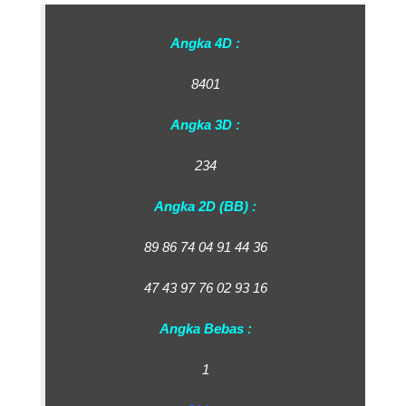
Angka 4D :
8401
Angka 3D :
234
Angka 2D (BB) :
89 86 74 04 91 44 36
47 43 97 76 02 93 16
Angka Bebas :
1