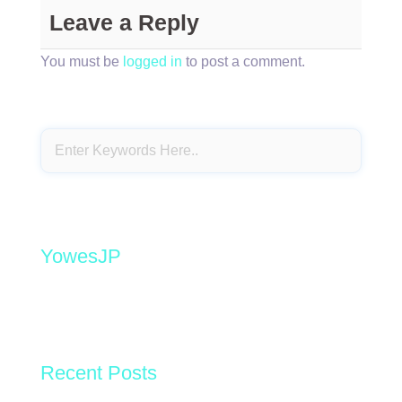
Leave a Reply
You must be
logged in
to post a comment.
YowesJP
Recent Posts