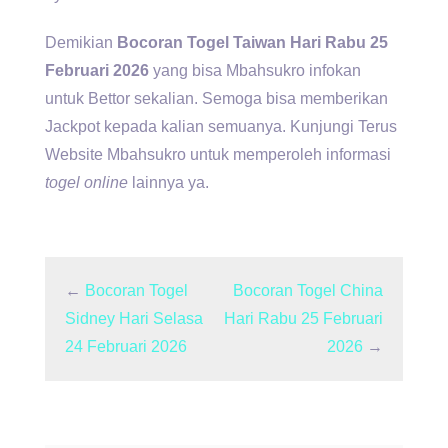
Demikian
Bocoran Togel Taiwan Hari Rabu 25
Februari 2026
yang bisa Mbahsukro infokan
untuk Bettor sekalian. Semoga bisa memberikan
Jackpot kepada kalian semuanya. Kunjungi Terus
Website Mbahsukro untuk memperoleh informasi
togel online
lainnya ya.
←
Bocoran Togel
Bocoran Togel China
Sidney Hari Selasa
Hari Rabu 25 Februari
24 Februari 2026
2026
→