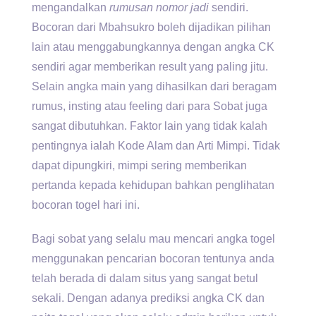
mengandalkan
rumusan nomor jadi
sendiri.
Bocoran dari Mbahsukro boleh dijadikan pilihan
lain atau menggabungkannya dengan angka CK
sendiri agar memberikan result yang paling jitu.
Selain angka main yang dihasilkan dari beragam
rumus, insting atau feeling dari para Sobat juga
sangat dibutuhkan. Faktor lain yang tidak kalah
pentingnya ialah Kode Alam dan Arti Mimpi. Tidak
dapat dipungkiri, mimpi sering memberikan
pertanda kepada kehidupan bahkan penglihatan
bocoran togel hari ini.
Bagi sobat yang selalu mau mencari angka togel
menggunakan pencarian bocoran tentunya anda
telah berada di dalam situs yang sangat betul
sekali. Dengan adanya prediksi angka CK dan