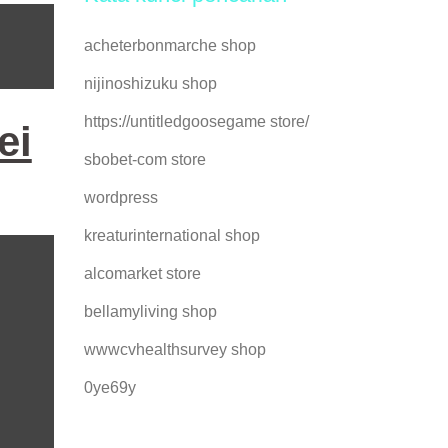
acheterbonmarche shop
nijinoshizuku shop
https://untitledgoosegame store/
ei
sbobet-com store
wordpress
kreaturinternational shop
alcomarket store
bellamyliving shop
wwwcvhealthsurvey shop
0ye69y