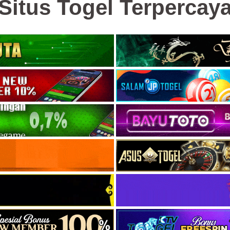
Situs Togel Terpercay