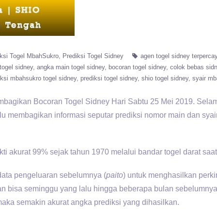
iksi Togel MbahSukro
Prediksi Togel Sidney
agen togel sidney terperca
togel sidney
angka main togel sidney
bocoran togel sidney
colok bebas sid
iksi mbahsukro togel sidney
prediksi togel sidney
shio togel sidney
syair m
bagikan Bocoran Togel Sidney Hari Sabtu 25 Mei 2019. Sela
lu membagikan informasi seputar prediksi nomor main dan syair
ti akurat 99% sejak tahun 1970 melalui bandar togel darat saat 
ata pengeluaran sebelumnya (
paito
) untuk menghasilkan perki
kan bisa seminggu yang lalu hingga beberapa bulan sebelumnya
aka semakin akurat angka prediksi yang dihasilkan.