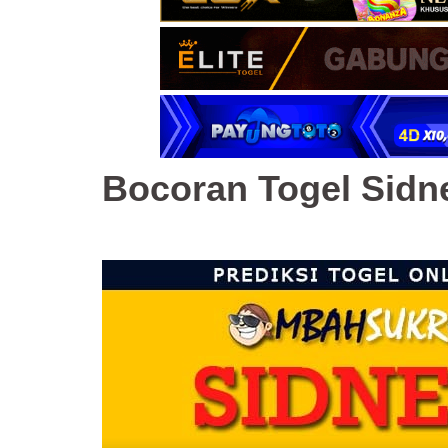
Bocoran Togel Sidne