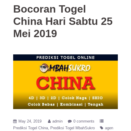
Bocoran Togel
China Hari Sabtu 25
Mei 2019
May 24, 2019
admin
0 comments
Prediksi Togel China
Prediksi Togel MbahSukro
agen