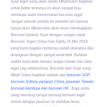
syair togel yang akan selalu Mbahsukro bagikan
untuk bettor tentunya ini akan sangat bisa
membatu anda menemukan bocoran togel.
Jangan pernah pindah ke website lain karena
hanya disni Mbahsukro akan terus membagikan
Bocoran bahkan Syair dengan sangat cepat.
Bocoran Togel China Hari Sabtu 25 Mei 2019
yang kami bagikan tentunya sudah dianalisa dan
dirangkum dengan sangat amat teliti. Bahkan
sudah kami data melalui angka master dan data
togel yag sebelumnya. Bocoran dan Syair yang
Mbah Sukro bagikan adalah dari
bocoran SGP,
bocoran Sidney, pasaran China, pasaran Taiwan,
bocoran kamboja dan bocoran HK
. Bagi anda
yang memang sangat senang bermain togel
online dengan pasaran ini silahkan terus