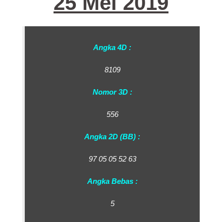
25 Mei 2019
Angka 4D :
8109
Nomor 3D :
556
Angka 2D (BB) :
97 05 05 52 63
Angka Bebas :
5