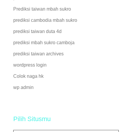
Prediksi taiwan mbah sukro
prediksi cambodia mbah sukro
prediksi taiwan duta 4d
prediksi mbah sukro camboja
prediksi taiwan archives
wordpress login
Colok naga hk
wp admin
Pilih Situsmu