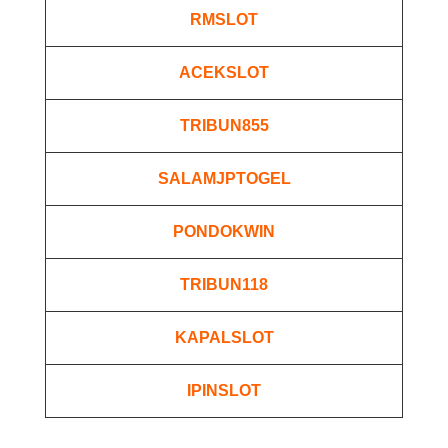
RMSLOT
ACEKSLOT
TRIBUN855
SALAMJPTOGEL
PONDOKWIN
TRIBUN118
KAPALSLOT
IPINSLOT