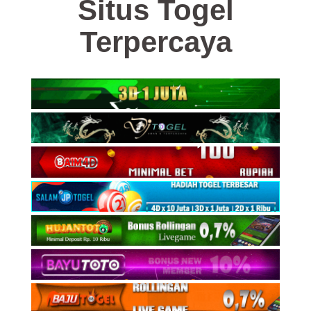
Situs Togel
Terpercaya