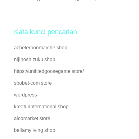
Kata kunci pencarian
acheterbonmarche shop
nijinoshizuku shop
https://untitledgoosegame store/
sbobet-com store
wordpress
kreaturinternational shop
alcomarket store
bellamyliving shop