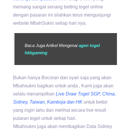
memang sangat senang betting togel online
dengan pasaran ini silahkan terus mengunjungi
website MbahSukro setiap hari nya.
Baca Juga Artikel Mengenai
agen togel
hkbgaming
Bukan hanya Bocoran dan syair saja yang akan
Mbahsukro bagikan untuk anda , Kami juga akan
selalu menampilkan
Live Draw Togel SGP, China,
Sidney, Taiwan, Kamboja dan HK
untuk bettor
yang ingin tahu dan melihat secara live result
putaran togel untuk setiap hari.
Mbahsukro juga akan membagikan Data Sidney