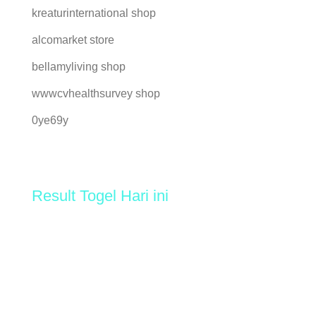
kreaturinternational shop
alcomarket store
bellamyliving shop
wwwcvhealthsurvey shop
0ye69y
Result Togel Hari ini