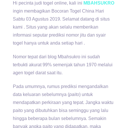
Hi pecinta judi togel online, kali ini
MBAHSUKRO
ingin membagikan Bocoran Togel China Hari
Sabtu 03 Agustus 2019. Selamat datang di situs
kami . Situs yang akan selalu memberikan
informasi seputar prediksi nomor jitu dan syair
togel hanya untuk anda setiap hari .
Nomor tepat dari blog Mbahsukro ini sudah
terbukti akurat 99% semenjak tahun 1970 melalui
agen togel darat saat itu.
Pada umumnya, rumus prediksi mengandalkan
data keluaran sebelumnya (
paito
) untuk
mendapatkan perkiraan yang tepat. Jangka waktu
paito yang dibutuhkan bisa seminggu yang lalu
hingga beberapa bulan sebelumnya. Semakin
banyak angka paito yang didapatkan, maka