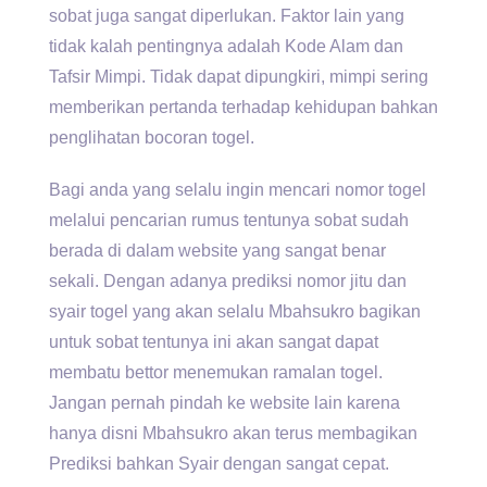
sobat juga sangat diperlukan. Faktor lain yang
tidak kalah pentingnya adalah Kode Alam dan
Tafsir Mimpi. Tidak dapat dipungkiri, mimpi sering
memberikan pertanda terhadap kehidupan bahkan
penglihatan bocoran togel.
Bagi anda yang selalu ingin mencari nomor togel
melalui pencarian rumus tentunya sobat sudah
berada di dalam website yang sangat benar
sekali. Dengan adanya prediksi nomor jitu dan
syair togel yang akan selalu Mbahsukro bagikan
untuk sobat tentunya ini akan sangat dapat
membatu bettor menemukan ramalan togel.
Jangan pernah pindah ke website lain karena
hanya disni Mbahsukro akan terus membagikan
Prediksi bahkan Syair dengan sangat cepat.