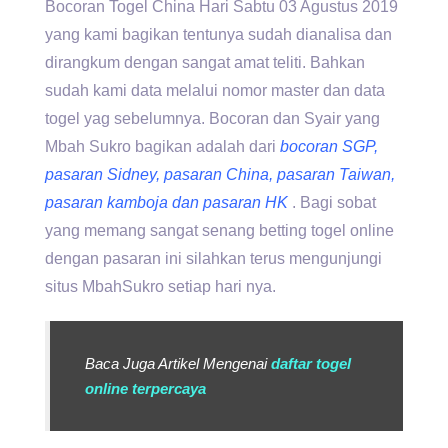
Bocoran Togel China Hari Sabtu 03 Agustus 2019
yang kami bagikan tentunya sudah dianalisa dan
dirangkum dengan sangat amat teliti. Bahkan
sudah kami data melalui nomor master dan data
togel yag sebelumnya. Bocoran dan Syair yang
Mbah Sukro bagikan adalah dari
bocoran SGP,
pasaran Sidney, pasaran China, pasaran Taiwan,
pasaran kamboja dan pasaran HK
. Bagi sobat
yang memang sangat senang betting togel online
dengan pasaran ini silahkan terus mengunjungi
situs MbahSukro setiap hari nya.
Baca Juga Artikel Mengenai
daftar togel
online terpercaya