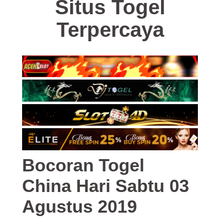
Situs Togel
Terpercaya
Bocoran Togel
China Hari Sabtu 03
Agustus 2019