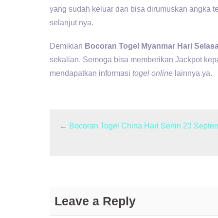
yang sudah keluar dan bisa dirumuskan angka t
selanjut nya.
Demikian
Bocoran Togel Myanmar Hari Selas
sekalian. Semoga bisa memberikan Jackpot kep
mendapatkan informasi
togel online
lainnya ya.
←
Bocoran Togel China Hari Senin 23 Septe
Leave a Reply