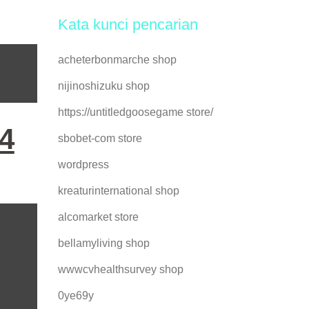
Kata kunci pencarian
acheterbonmarche shop
nijinoshizuku shop
https://untitledgoosegame store/
4
sbobet-com store
wordpress
kreaturinternational shop
alcomarket store
bellamyliving shop
wwwcvhealthsurvey shop
0ye69y