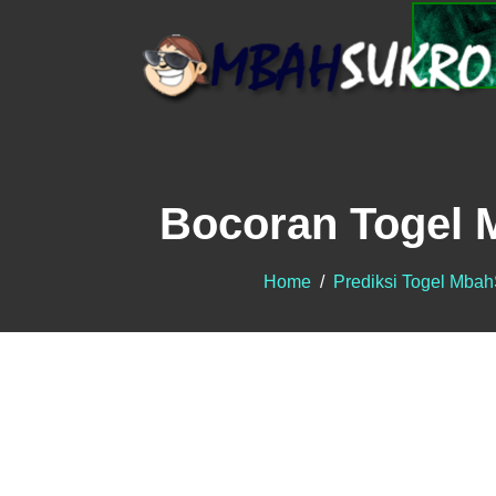
Bocoran Togel 
Home
/
Prediksi Togel Mba