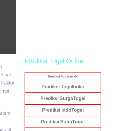
Prediksi Togel Online
h
tepat.
Prediksi Pasaran HK
 Faktor
Prediksi Togelholic
mimpi
Prediksi SurgaTogel
Prediksi IndoTogel
dalam
Prediksi SuhuTogel
eralih