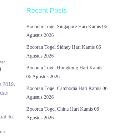
Recent Posts
Bocoran Togel Singapore Hari Kamis 06
Agustus 2026
Bocoran Togel Sidney Hari Kamis 06
Agustus 2026
mar
Bocoran Togel Hongkong Hari Kamis
l
06 Agustus 2026
r 2019.
Bocoran Togel Cambodia Hari Kamis 06
 dan
Agustus 2026
Bocoran Togel China Hari Kamis 06
at itu.
Agustus 2026
ain