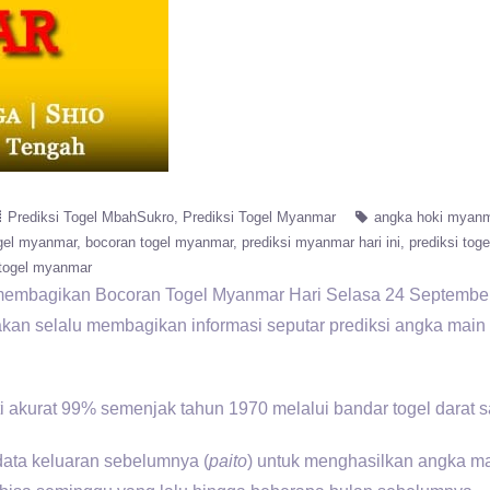
Prediksi Togel MbahSukro
Prediksi Togel Myanmar
angka hoki myan
gel myanmar
bocoran togel myanmar
prediksi myanmar hari ini
prediksi toge
 togel myanmar
membagikan Bocoran Togel Myanmar Hari Selasa 24 Septembe
akan selalu membagikan informasi seputar prediksi angka main
ti akurat 99% semenjak tahun 1970 melalui bandar togel darat sa
ta keluaran sebelumnya (
paito
) untuk menghasilkan angka m