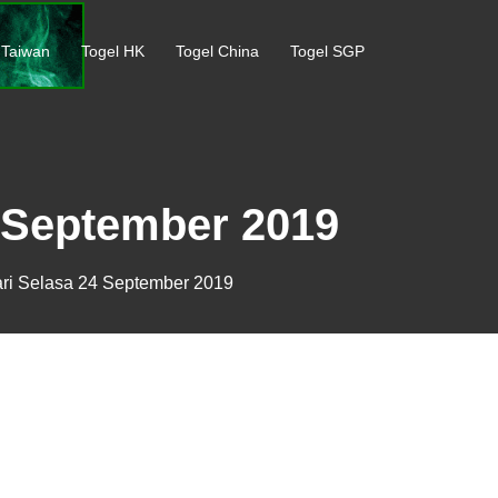
 Taiwan
Togel HK
Togel China
Togel SGP
 September 2019
i Selasa 24 September 2019