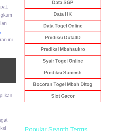
Data SGP
pat.
Data HK
angkum
alan
Data Togel Online
,
Prediksi Duta4D
an ini
Prediksi Mbahsukro
Syair Togel Online
Prediksi Sumesh
Bocoran Togel Mbah Ditog
pilkan
Slot Gacor
ngat
ksi
Popular Search Terms