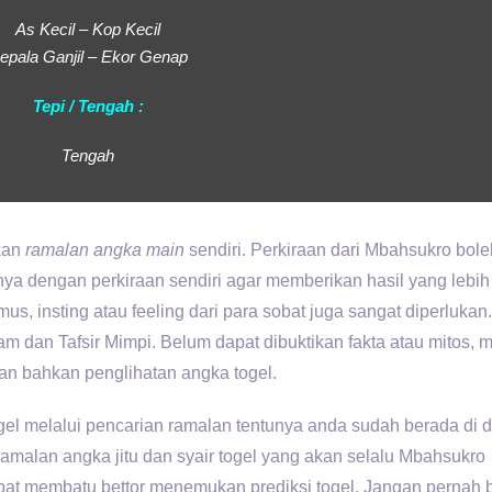
As Kecil – Kop Kecil
epala Ganjil – Ekor Genap
Tepi / Tengah :
Tengah
kan
ramalan angka main
sendiri. Perkiraan dari Mbahsukro bole
nya dengan perkiraan sendiri agar memberikan hasil yang lebih 
us, insting atau feeling dari para sobat juga sangat diperlukan.
am dan Tafsir Mimpi. Belum dapat dibuktikan fakta atau mitos, 
an bahkan penglihatan angka togel.
ogel melalui pencarian ramalan tentunya anda sudah berada di 
ramalan angka jitu dan syair togel yang akan selalu Mbahsukro
apat membatu bettor menemukan prediksi togel. Jangan pernah b