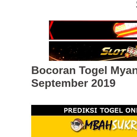
Bocoran Togel Myan
September 2019