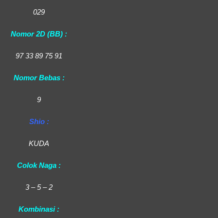
029
Nomor 2D (BB) :
97 33 89 75 91
Nomor Bebas :
9
Shio :
KUDA
Colok Naga :
3 – 5 – 2
Kombinasi :