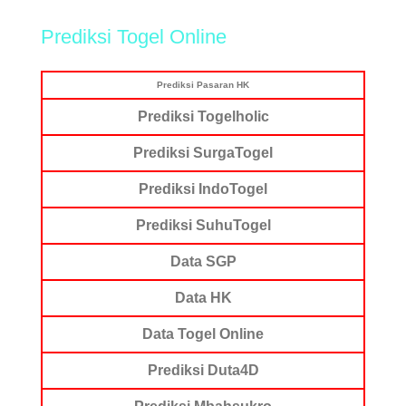
Prediksi Togel Online
Prediksi Pasaran HK
Prediksi Togelholic
Prediksi SurgaTogel
Prediksi IndoTogel
Prediksi SuhuTogel
Data SGP
Data HK
Data Togel Online
Prediksi Duta4D