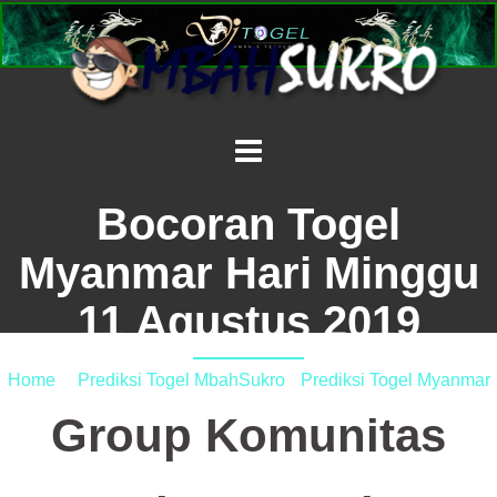
Bocoran Togel
Myanmar Hari Minggu
11 Agustus 2019
Home
/
Prediksi Togel MbahSukro
•
Prediksi Togel Myanmar
/ Bocoran Togel Myanmar Hari Minggu 11 Agustus 2019
Group Komunitas