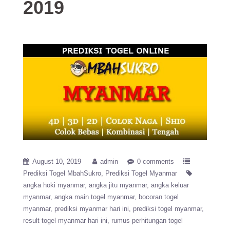
2019
August 10, 2019
admin
0 comments
Prediksi Togel MbahSukro
Prediksi Togel Myanmar
angka hoki myanmar
angka jitu myanmar
angka keluar
myanmar
angka main togel myanmar
bocoran togel
myanmar
prediksi myanmar hari ini
prediksi togel myanmar
result togel myanmar hari ini
rumus perhitungan togel