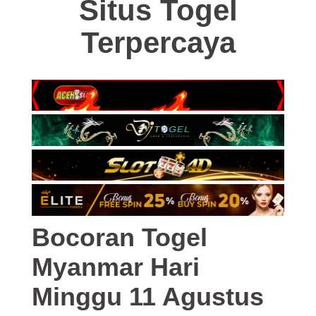
Situs Togel
Terpercaya
Bocoran Togel
Myanmar Hari
Minggu 11 Agustus