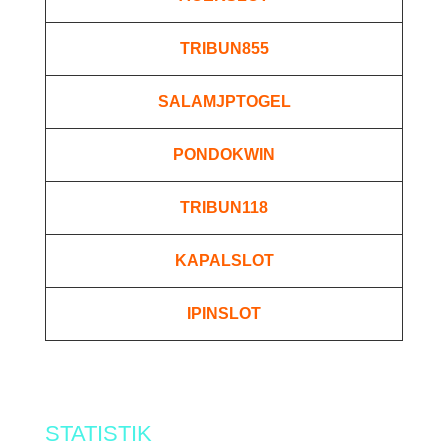
TRIBUN855
SALAMJPTOGEL
PONDOKWIN
TRIBUN118
KAPALSLOT
IPINSLOT
STATISTIK