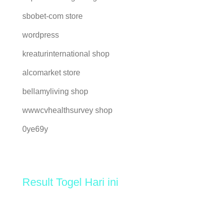
sbobet-com store
wordpress
kreaturinternational shop
alcomarket store
bellamyliving shop
wwwcvhealthsurvey shop
0ye69y
Result Togel Hari ini