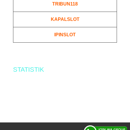
TRIBUN118
KAPALSLOT
IPINSLOT
STATISTIK