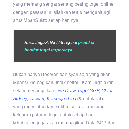
yang memang sangat senang betting togel online
dengan pasaran ini silahkan terus mengunjungi
situs MbahSukro setiap hari nya.
Baca Juga Artikel Mengenai
prediksi
bandar togel terpercaya
Bukan hanya Bocoran dan syair saja yang akan
Mbahsukro bagikan untuk bettor , Kami juga akan
selalu menampilkan
Live Draw Togel SGP, China,
Sidney, Taiwan, Kamboja dan HK
untuk sobat
yang ingin tahu dan melihat secara langsung
keluaran putaran togel untuk setiap hari.
Mbahsukro juga akan membagikan Data SGP dan