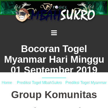
Bocoran Togel
Myanmar Hari Minggu
01 September 2019
Home
/
Prediksi Togel MbahSukro
•
Prediksi Togel Myanmar
/ Bocoran Togel Myanmar Hari Minggu 01 September 2019
Group Komunitas