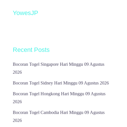
YowesJP
Recent Posts
Bocoran Togel Singapore Hari Minggu 09 Agustus
2026
Bocoran Togel Sidney Hari Minggu 09 Agustus 2026
Bocoran Togel Hongkong Hari Minggu 09 Agustus
2026
Bocoran Togel Cambodia Hari Minggu 09 Agustus
2026