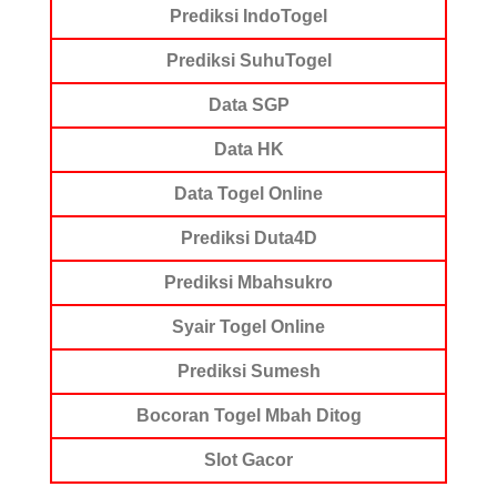
Prediksi IndoTogel
Prediksi SuhuTogel
Data SGP
Data HK
Data Togel Online
Prediksi Duta4D
Prediksi Mbahsukro
Syair Togel Online
Prediksi Sumesh
Bocoran Togel Mbah Ditog
Slot Gacor