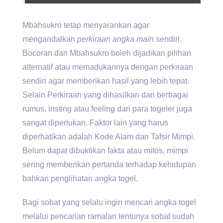
Mbahsukro tetap menyarankan agar
mengandalkan
perkiraan angka main
sendiri.
Bocoran dari Mbahsukro boleh dijadikan pilihan
alternatif atau memadukannya dengan perkiraan
sendiri agar memberikan hasil yang lebih tepat.
Selain Perkiraan yang dihasilkan dari berbagai
rumus, insting atau feeling dari para togeler juga
sangat diperlukan. Faktor lain yang harus
diperhatikan adalah Kode Alam dan Tafsir Mimpi.
Belum dapat dibuktikan fakta atau mitos, mimpi
sering memberikan pertanda terhadap kehidupan
bahkan penglihatan angka togel.
Bagi sobat yang selalu ingin mencari angka togel
melalui pencarian ramalan tentunya sobat sudah