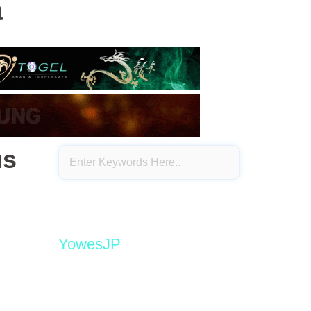
a
us
YowesJP