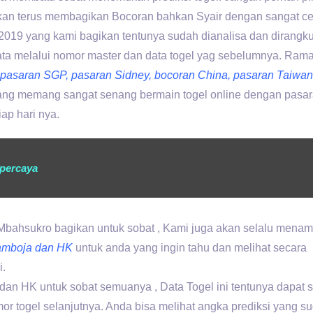
akan terus membagikan Bocoran bahkan Syair dengan sangat ce
2019 yang kami bagikan tentunya sudah dianalisa dan dirangk
ata melalui nomor master dan data togel yag sebelumnya. Ram
pasaran SGP, pasaran Sidney, bocoran China, pasaran Taiwan
ang memang sangat senang bermain togel online dengan pasara
ap hari nya.
rpercaya
 Mbahsukro bagikan untuk sobat , Kami juga akan selalu menam
Kamboja dan HK
untuk anda yang ingin tahu dan melihat secara
i.
n HK untuk sobat semuanya , Data Togel ini tentunya dapat 
 togel selanjutnya. Anda bisa melihat angka prediksi yang s