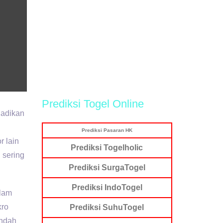
Prediksi Togel Online
jadikan
Prediksi Pasaran HK
r lain
Prediksi Togelholic
 sering
Prediksi SurgaTogel
Prediksi IndoTogel
alam
kro
Prediksi SuhuTogel
indah