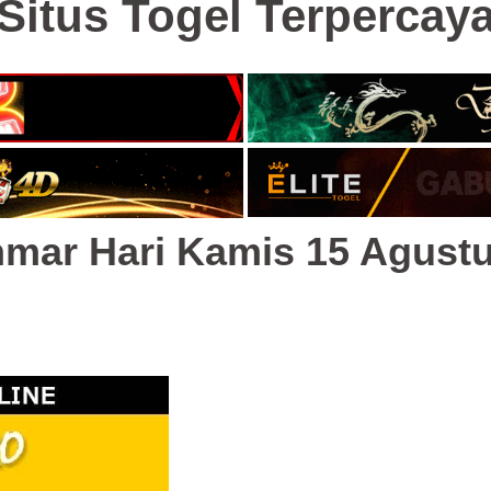
Situs Togel Terpercay
mar Hari Kamis 15 Agust