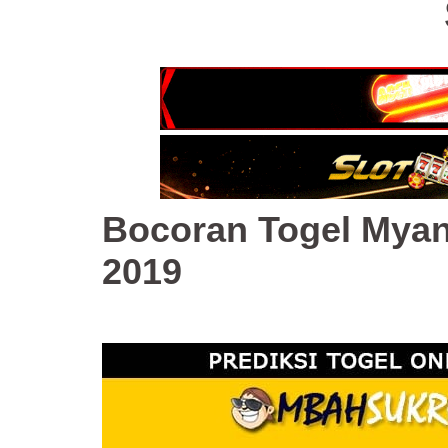
Bocoran Togel Myan
2019