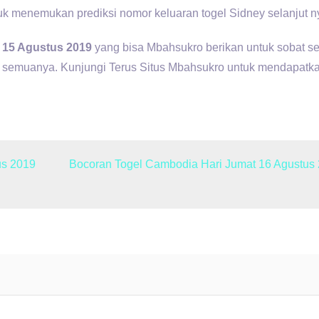
uk menemukan prediksi nomor keluaran togel Sidney selanjut n
 15 Agustus 2019
yang bisa Mbahsukro berikan untuk sobat se
 semuanya. Kunjungi Terus Situs Mbahsukro untuk mendapatk
us 2019
Bocoran Togel Cambodia Hari Jumat 16 Agustus