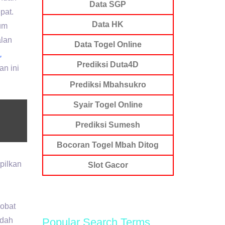
Data SGP
pat.
Data HK
um
alan
Data Togel Online
,
Prediksi Duta4D
n ini
Prediksi Mbahsukro
Syair Togel Online
Prediksi Sumesh
Bocoran Togel Mbah Ditog
pilkan
Slot Gacor
sobat
udah
Popular Search Terms