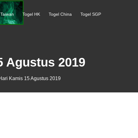
 Taiwan
Togel HK
Togel China
Togel SGP
5 Agustus 2019
ari Kamis 15 Agustus 2019