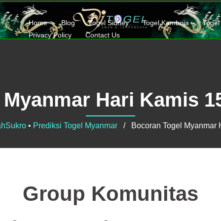
Home
Blog
Togel Sidney
Togel Kamboja
Togel
Privacy Policy
Contact Us
 Myanmar Hari Kamis 1
ahSukro
•
Prediksi Togel Myanmar
/ Bocoran Togel Myanmar H
Group Komunitas