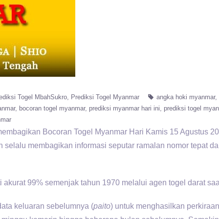
ediksi Togel MbahSukro
Prediksi Togel Myanmar
angka hoki myanmar
anmar
bocoran togel myanmar
prediksi myanmar hari ini
prediksi togel mya
nmar
membagikan Bocoran Togel Myanmar Hari Kamis 15 Agustus 20
an selalu membagikan informasi seputar ramalan nomor tepat da
i akurat 99% semenjak tahun 1970 melalui agen togel darat saat
ta keluaran sebelumnya (
paito
) untuk menghasilkan perkiraa