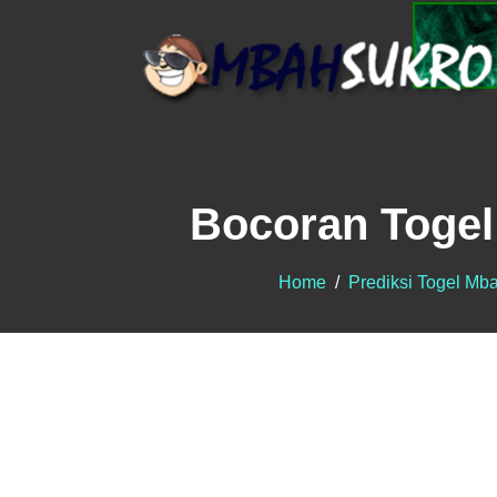
Bocoran Togel
Home
/
Prediksi Togel Mb