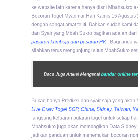
ke website lain karena hanya disni Mbahsukro 
Bocoran Togel Myanmar Hari Kamis 15 Agustus 
dengan sangat amat teliti. Bahkan sudah kami d
dan Syair yang Mbah Sukro bagikan adalah dari
pasaran kamboja dan pasaran HK
. Bagi anda y
silahkan terus mengunjungi situs MbahSukro seti
Baca Juga Artikel Mengenai
bandar online te
Bukan hanya Prediksi dan syair saja yang akan
Live Draw Togel SGP, China, Sidney, Taiwan, 
langsung keluaran putaran togel untuk setiap har
Mbahsukro juga akan membagikan Data Sidney da
jadikan panduan untuk menemukan bocoran nomor