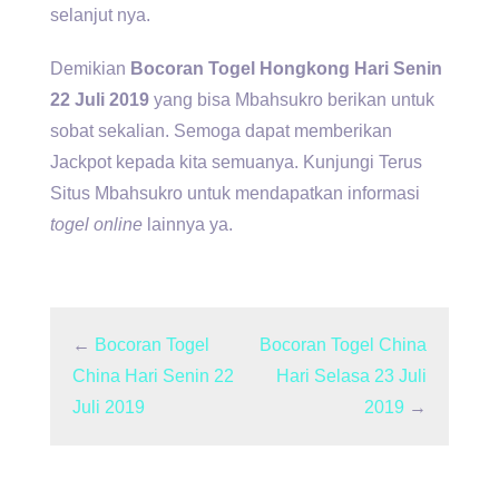
selanjut nya.
Demikian
Bocoran Togel Hongkong Hari Senin
22 Juli 2019
yang bisa Mbahsukro berikan untuk
sobat sekalian. Semoga dapat memberikan
Jackpot kepada kita semuanya. Kunjungi Terus
Situs Mbahsukro untuk mendapatkan informasi
togel online
lainnya ya.
←
Bocoran Togel
Bocoran Togel China
China Hari Senin 22
Hari Selasa 23 Juli
Juli 2019
2019
→