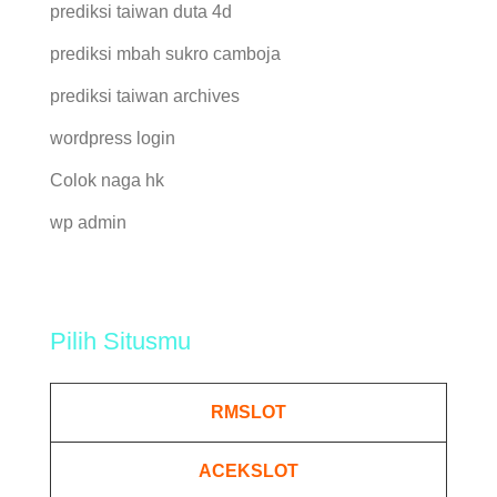
prediksi taiwan duta 4d
prediksi mbah sukro camboja
prediksi taiwan archives
wordpress login
Colok naga hk
wp admin
Pilih Situsmu
RMSLOT
ACEKSLOT