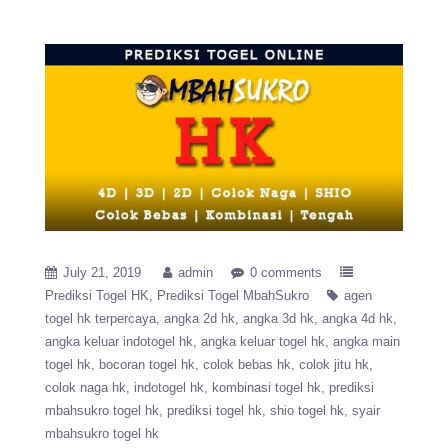
July 21, 2019
admin
0 comments
Prediksi Togel HK
Prediksi Togel MbahSukro
agen
togel hk terpercaya
angka 2d hk
angka 3d hk
angka 4d hk
angka keluar indotogel hk
angka keluar togel hk
angka main
togel hk
bocoran togel hk
colok bebas hk
colok jitu hk
colok naga hk
indotogel hk
kombinasi togel hk
prediksi
mbahsukro togel hk
prediksi togel hk
shio togel hk
syair
mbahsukro togel hk