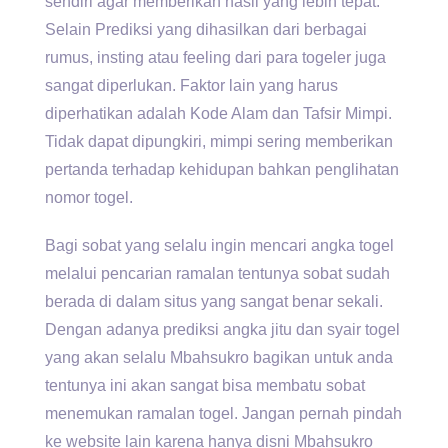
sendiri agar memberikan hasil yang lebih tepat.
Selain Prediksi yang dihasilkan dari berbagai
rumus, insting atau feeling dari para togeler juga
sangat diperlukan. Faktor lain yang harus
diperhatikan adalah Kode Alam dan Tafsir Mimpi.
Tidak dapat dipungkiri, mimpi sering memberikan
pertanda terhadap kehidupan bahkan penglihatan
nomor togel.
Bagi sobat yang selalu ingin mencari angka togel
melalui pencarian ramalan tentunya sobat sudah
berada di dalam situs yang sangat benar sekali.
Dengan adanya prediksi angka jitu dan syair togel
yang akan selalu Mbahsukro bagikan untuk anda
tentunya ini akan sangat bisa membatu sobat
menemukan ramalan togel. Jangan pernah pindah
ke website lain karena hanya disni Mbahsukro