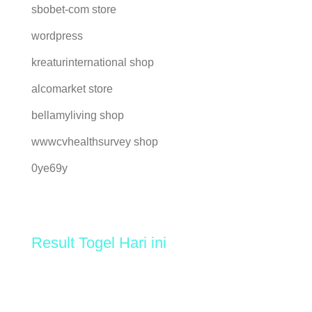
sbobet-com store
wordpress
kreaturinternational shop
alcomarket store
bellamyliving shop
wwwcvhealthsurvey shop
0ye69y
Result Togel Hari ini