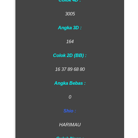
3005
Angka 3D :
164
Colok 2D (BB) :
16 37 89 68 80
Angka Bebas :
0
Shio :
HARIMAU