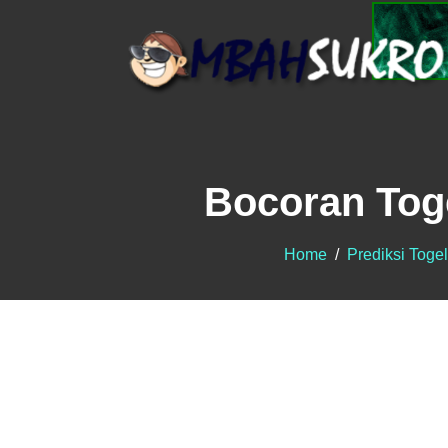
Bocoran Tog
Home
/
Prediksi Toge