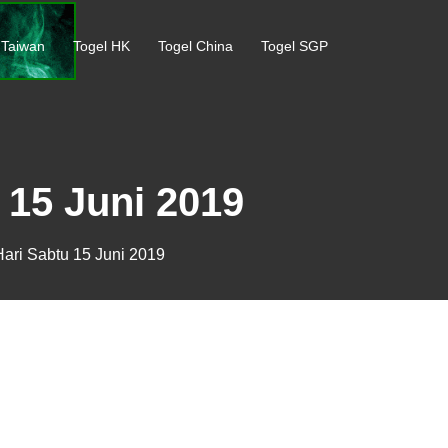
 Taiwan
Togel HK
Togel China
Togel SGP
15 Juni 2019
ri Sabtu 15 Juni 2019