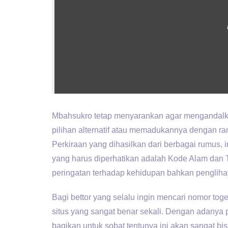
Mbahsukro tetap menyarankan agar mengandal
pilihan alternatif atau memadukannya dengan ram
Perkiraan yang dihasilkan dari berbagai rumus, in
yang harus diperhatikan adalah Kode Alam dan T
peringatan terhadap kehidupan bahkan pengliha
Bagi bettor yang selalu ingin mencari nomor toge
situs yang sangat benar sekali. Dengan adanya p
bagikan untuk sobat tentunya ini akan sangat 