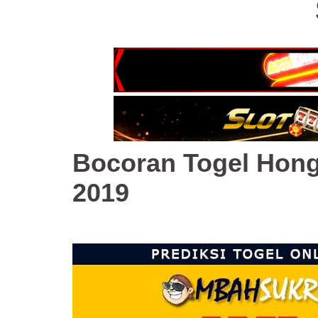
Bocoran Togel Hong
2019