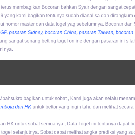
an terus membagikan Bocoran bahkan Syair dengan sangat cepat
9 yang kami bagikan tentunya sudah dianalisa dan dirangkum
alui nomor master dan data togel yag sebelumnya. Bocoran dan 
GP, pasaran Sidney, bocoran China, pasaran Taiwan, bocoran
g sangat senang betting togel online dengan pasaran ini sil
i nya.
 Mbahsukro bagikan untuk sobat , Kami juga akan selalu menam
Kamboja dan HK
untuk bettor yang ingin tahu dan melihat secara
 HK untuk sobat semuanya , Data Togel ini tentunya dapat be
ogel selanjutnya. Sobat dapat melihat angka prediksi yang su