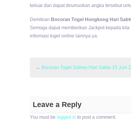
keluar dan dapat dirumuskan angka tersebut unt
Demikian
Bocoran Togel Hongkong Hari Sabtu
Semoga dapat memberikan Jackpot kepada kita
informasi
togel online
lainnya ya.
←
Bocoran Togel Sidney Hari Sabtu 15 Juni 
Leave a Reply
You must be
logged in
to post a comment.