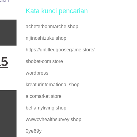
akin
Kata kunci pencarian
acheterbonmarche shop
nijinoshizuku shop
https://untitledgoosegame store/
15
sbobet-com store
wordpress
kreaturinternational shop
alcomarket store
bellamyliving shop
wwwcvhealthsurvey shop
0ye69y