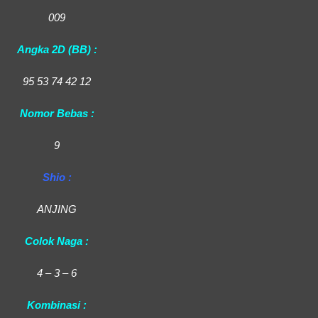
009
Angka 2D (BB) :
95 53 74 42 12
Nomor Bebas :
9
Shio :
ANJING
Colok Naga :
4 – 3 – 6
Kombinasi :