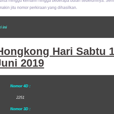
n bisa minggu kemarin hingga beberapa bulan sebelumnya. Sem
kin jitu nomor perkiraan yang dihasilkan.
i ini
Hongkong Hari Sabtu 
Juni 2019
Nomor 4D :
2251
Nomor 3D :