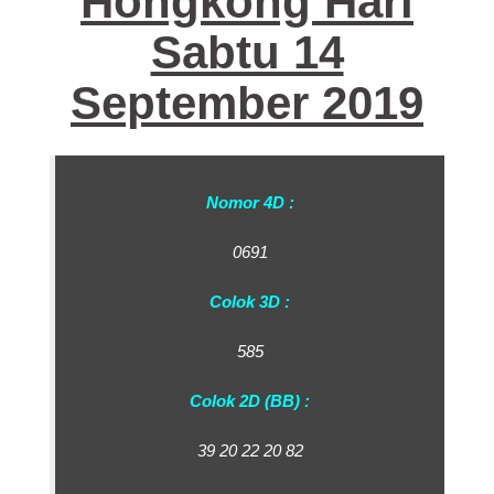
Hongkong Hari
Sabtu 14
September 2019
Nomor 4D :
0691
Colok 3D :
585
Colok 2D (BB) :
39 20 22 20 82