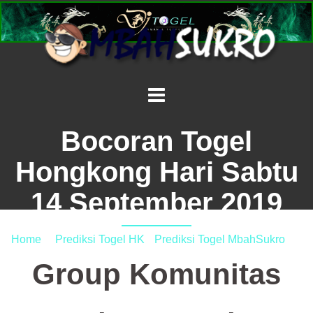
Bocoran Togel
Hongkong Hari Sabtu
14 September 2019
Home
/
Prediksi Togel HK
•
Prediksi Togel MbahSukro
/
Bocoran Togel Hongkong Hari Sabtu 14 September 2019
Group Komunitas