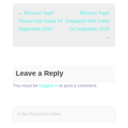
←
Bocoran Togel
Bocoran Togel
Taiwan Hari Sabtu 14
Singapore Hari Sabtu
September 2019
14 September 2019
→
Leave a Reply
You must be
logged in
to post a comment.