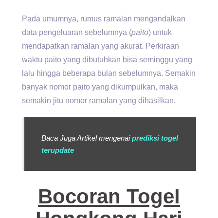
Pada umumnya, rumus ramalan mengandalkan
data pengeluaran sebelumnya (
paito
) untuk
mendapatkan ramalan yang akurat. Perkiraan
waktu paito yang dibutuhkan bisa seminggu yang
lalu hingga beberapa bulan sebelumnya. Semakin
banyak nomor paito yang dikumpulkan, maka
semakin jitu nomor ramalan yang dihasilkan.
Baca Juga Artikel mengenai
prediksi togel
terupdate
Bocoran Togel