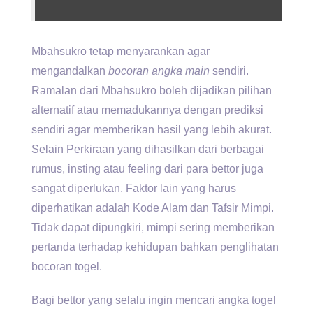
Mbahsukro tetap menyarankan agar
mengandalkan
bocoran angka main
sendiri.
Ramalan dari Mbahsukro boleh dijadikan pilihan
alternatif atau memadukannya dengan prediksi
sendiri agar memberikan hasil yang lebih akurat.
Selain Perkiraan yang dihasilkan dari berbagai
rumus, insting atau feeling dari para bettor juga
sangat diperlukan. Faktor lain yang harus
diperhatikan adalah Kode Alam dan Tafsir Mimpi.
Tidak dapat dipungkiri, mimpi sering memberikan
pertanda terhadap kehidupan bahkan penglihatan
bocoran togel.
Bagi bettor yang selalu ingin mencari angka togel