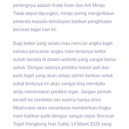
pentingnya adalah Kode Alam dan Arti Mimpi.
Tidak dapat dipungkiri, mimpi sering menginfokan
pertanda kepada kehidupan bahkan penglihatan
bocoran togel hari ini.
Bagi bettor yang selalu mau mencari angka togel
melalui pencarian angka main tentunya bettor
sudah berada di dalam website yang sangat benar
sekali. Dengan adanya prediksi nomor jadi dan
paito togel yang akan selalu admin berikan untuk
sobat tentunya ini akan sangat bisa membatu
anda menemukan prediksi togel. Jangan pernah
beralih ke prediktor lain karena hanya disni
Mbahsukro akan senantiasa memberikan Angka
main bahkan paito dengan sangat cepat. Bocoran
Togel Hongkong Hari Sabtu 14 Maret 2026 yang