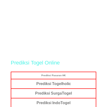
Prediksi Togel Online
Prediksi Pasaran HK
Prediksi Togelholic
Prediksi SurgaTogel
Prediksi IndoTogel