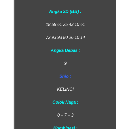
Angka 2D (BB) :
18 58 61 25 43 10 61
72 93 93 80 26 10 14
Angka Bebas :
9
Shio :
KELINCI
Colok Naga :
0 – 7 – 3
Kombinasi :