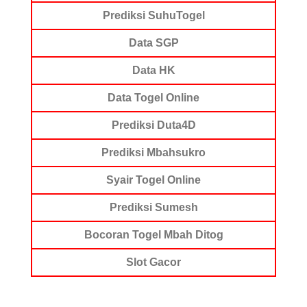
Prediksi SuhuTogel
Data SGP
Data HK
Data Togel Online
Prediksi Duta4D
Prediksi Mbahsukro
Syair Togel Online
Prediksi Sumesh
Bocoran Togel Mbah Ditog
Slot Gacor