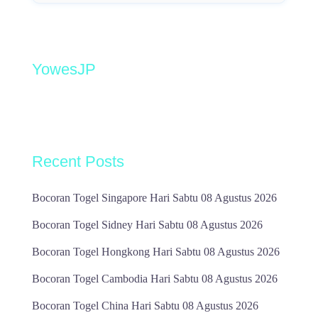
YowesJP
Recent Posts
Bocoran Togel Singapore Hari Sabtu 08 Agustus 2026
Bocoran Togel Sidney Hari Sabtu 08 Agustus 2026
Bocoran Togel Hongkong Hari Sabtu 08 Agustus 2026
Bocoran Togel Cambodia Hari Sabtu 08 Agustus 2026
Bocoran Togel China Hari Sabtu 08 Agustus 2026