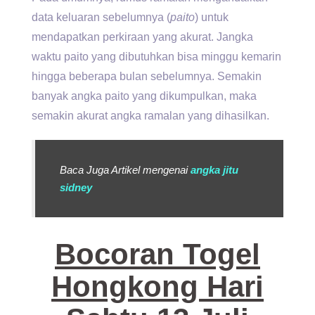
data keluaran sebelumnya (
paito
) untuk
mendapatkan perkiraan yang akurat. Jangka
waktu paito yang dibutuhkan bisa minggu kemarin
hingga beberapa bulan sebelumnya. Semakin
banyak angka paito yang dikumpulkan, maka
semakin akurat angka ramalan yang dihasilkan.
Baca Juga Artikel mengenai
angka jitu
sidney
Bocoran Togel
Hongkong Hari