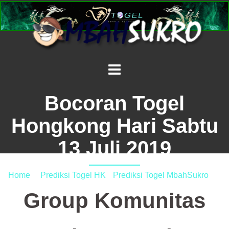
Bocoran Togel
Hongkong Hari Sabtu
13 Juli 2019
Home
/
Prediksi Togel HK
•
Prediksi Togel MbahSukro
/
Bocoran Togel Hongkong Hari Sabtu 13 Juli 2019
Group Komunitas