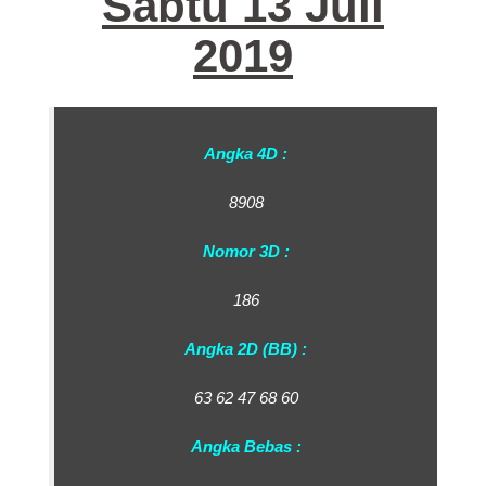
Sabtu 13 Juli
2019
Angka 4D :
8908
Nomor 3D :
186
Angka 2D (BB) :
63 62 47 68 60
Angka Bebas :