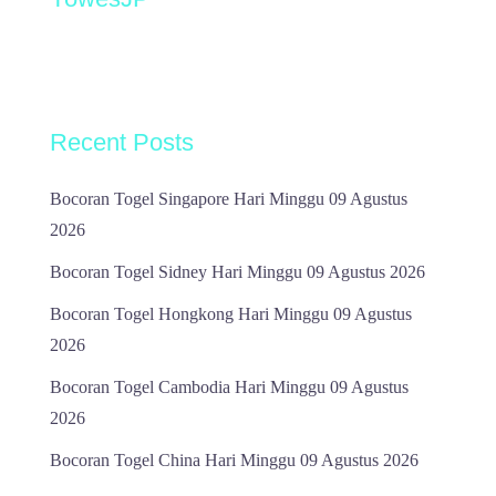
Recent Posts
Bocoran Togel Singapore Hari Minggu 09 Agustus
2026
Bocoran Togel Sidney Hari Minggu 09 Agustus 2026
Bocoran Togel Hongkong Hari Minggu 09 Agustus
2026
Bocoran Togel Cambodia Hari Minggu 09 Agustus
2026
Bocoran Togel China Hari Minggu 09 Agustus 2026