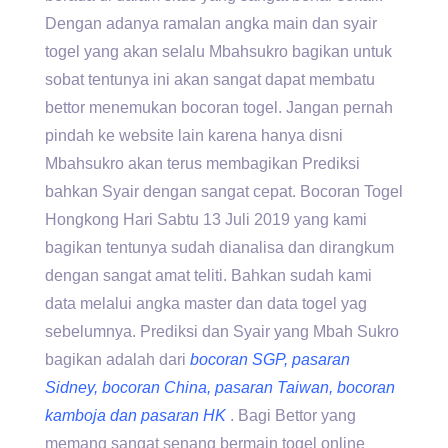
Dengan adanya ramalan angka main dan syair
togel yang akan selalu Mbahsukro bagikan untuk
sobat tentunya ini akan sangat dapat membatu
bettor menemukan bocoran togel. Jangan pernah
pindah ke website lain karena hanya disni
Mbahsukro akan terus membagikan Prediksi
bahkan Syair dengan sangat cepat. Bocoran Togel
Hongkong Hari Sabtu 13 Juli 2019 yang kami
bagikan tentunya sudah dianalisa dan dirangkum
dengan sangat amat teliti. Bahkan sudah kami
data melalui angka master dan data togel yag
sebelumnya. Prediksi dan Syair yang Mbah Sukro
bagikan adalah dari
bocoran SGP, pasaran
Sidney, bocoran China, pasaran Taiwan, bocoran
kamboja dan pasaran HK
. Bagi Bettor yang
memang sangat senang bermain togel online