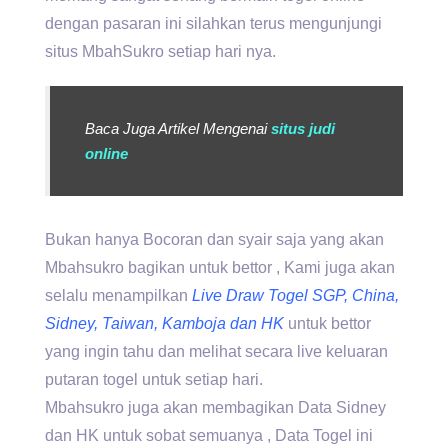
dengan pasaran ini silahkan terus mengunjungi
situs MbahSukro setiap hari nya.
Baca Juga Artikel Mengenai
situs judi
online
Bukan hanya Bocoran dan syair saja yang akan
Mbahsukro bagikan untuk bettor , Kami juga akan
selalu menampilkan
Live Draw Togel SGP, China,
Sidney, Taiwan, Kamboja dan HK
untuk bettor
yang ingin tahu dan melihat secara live keluaran
putaran togel untuk setiap hari.
Mbahsukro juga akan membagikan Data Sidney
dan HK untuk sobat semuanya , Data Togel ini