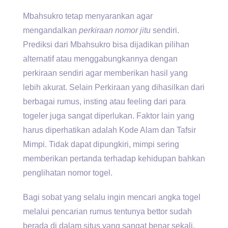
Mbahsukro tetap menyarankan agar
mengandalkan
perkiraan nomor jitu
sendiri.
Prediksi dari Mbahsukro bisa dijadikan pilihan
alternatif atau menggabungkannya dengan
perkiraan sendiri agar memberikan hasil yang
lebih akurat. Selain Perkiraan yang dihasilkan dari
berbagai rumus, insting atau feeling dari para
togeler juga sangat diperlukan. Faktor lain yang
harus diperhatikan adalah Kode Alam dan Tafsir
Mimpi. Tidak dapat dipungkiri, mimpi sering
memberikan pertanda terhadap kehidupan bahkan
penglihatan nomor togel.
Bagi sobat yang selalu ingin mencari angka togel
melalui pencarian rumus tentunya bettor sudah
berada di dalam situs yang sangat benar sekali.