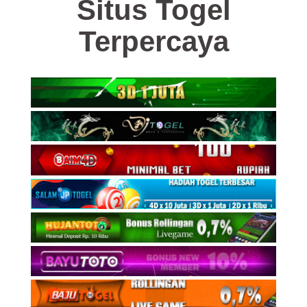
Situs Togel
Terpercaya