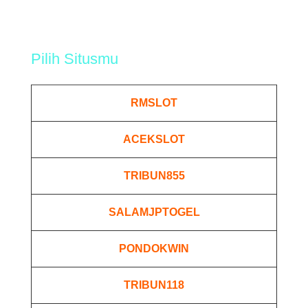
Pilih Situsmu
RMSLOT
ACEKSLOT
TRIBUN855
SALAMJPTOGEL
PONDOKWIN
TRIBUN118