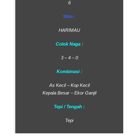
6
Shio :
HARIMAU
Colok Naga :
3 – 4 – 0
Kombinasi :
As Kecil – Kop Kecil
Kepala Besar – Ekor Ganjil
Tepi / Tengah :
Tepi