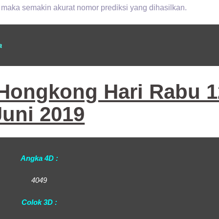
maka semakin akurat nomor prediksi yang dihasilkan.
a
Hongkong Hari Rabu 1
Juni 2019
Angka 4D :
4049
Colok 3D :