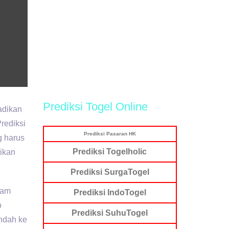
Prediksi Togel Online
adikan
rediksi
Prediksi Pasaran HK
g harus
Prediksi Togelholic
rikan
Prediksi SurgaTogel
lam
Prediksi IndoTogel
o
Prediksi SuhuTogel
indah ke