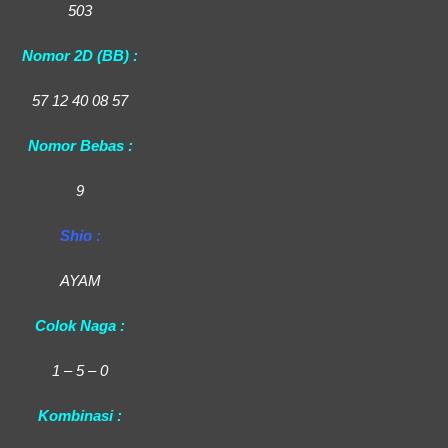
503
Nomor 2D (BB) :
57 12 40 08 57
Nomor Bebas :
9
Shio :
AYAM
Colok Naga :
1 – 5 – 0
Kombinasi :