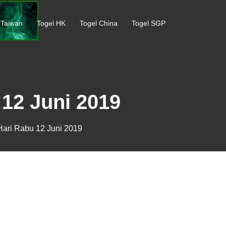
 Taiwan
Togel HK
Togel China
Togel SGP
12 Juni 2019
ari Rabu 12 Juni 2019