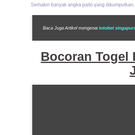
Semakin banyak angka paito yang dikumpulkan, 
Baca Juga Artikel mengenai
totobet singapur
Bocoran Togel 