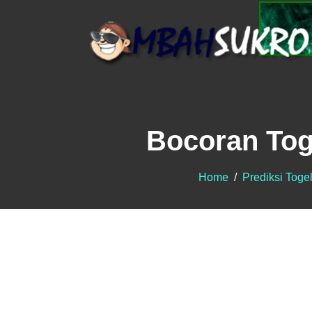
Bocoran Tog
Home
/
Prediksi Toge