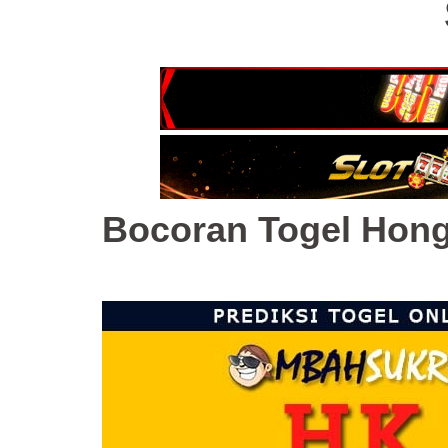
Bocoran Togel Hong