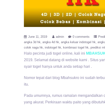
June 11, 2019
admin
0 comments
Pred
angka 3d hk
angka 4d hk
angka keluar indotogel hk
angka
colok naga hk
indotogel hk
kombinasi togel hk
prediksi m
Halo pecinta judi togel online, kali ini
MBAHSU
2019. Selamat datang di website kami . Situs ya
syair togel hanya untuk anda setiap hari .
Nomor tepat dari blog Mbahsukro ini sudah terbu
itu.
Pada umumnya, rumus ramalan mengandalkan d
yang akurat. Perkiraan waktu paito yang dibut