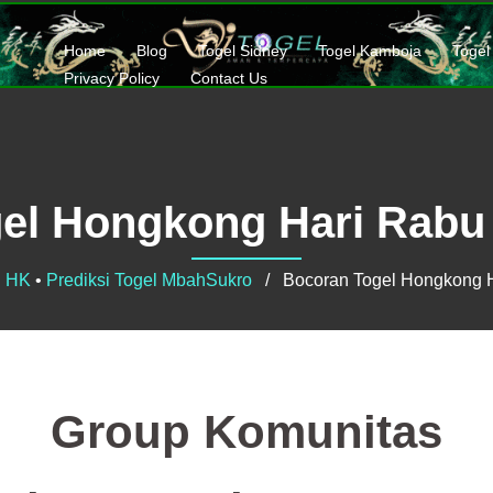
Home
Blog
Togel Sidney
Togel Kamboja
Togel
Privacy Policy
Contact Us
el Hongkong Hari Rabu 
l HK
•
Prediksi Togel MbahSukro
/ Bocoran Togel Hongkong H
Group Komunitas