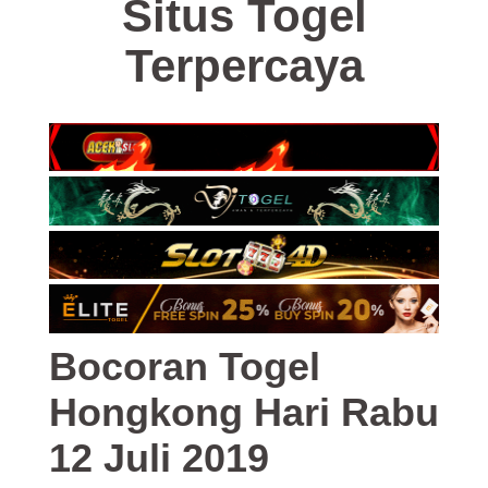
Situs Togel
Terpercaya
Bocoran Togel
Hongkong Hari Rabu
12 Juli 2019