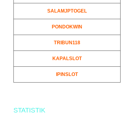
SALAMJPTOGEL
PONDOKWIN
TRIBUN118
KAPALSLOT
IPINSLOT
STATISTIK