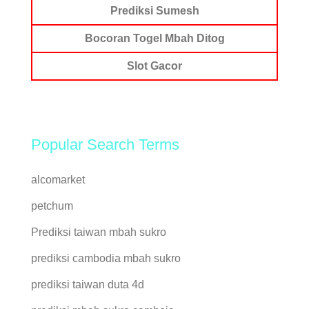
Prediksi Sumesh
Bocoran Togel Mbah Ditog
Slot Gacor
Popular Search Terms
alcomarket
petchum
Prediksi taiwan mbah sukro
prediksi cambodia mbah sukro
prediksi taiwan duta 4d