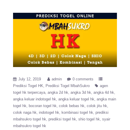
July 12, 2019
admin
0 comments
Prediksi Togel HK
Prediksi Togel MbahSukro
agen
togel hk terpercaya
angka 2d hk
angka 3d hk
angka 4d hk
angka keluar indotogel hk
angka keluar togel hk
angka main
togel hk
bocoran togel hk
colok bebas hk
colok jitu hk
colok naga hk
indotogel hk
kombinasi togel hk
prediksi
mbahsukro togel hk
prediksi togel hk
shio togel hk
syair
mbahsukro togel hk