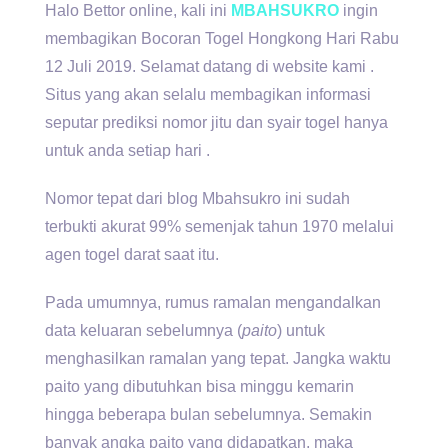
Halo Bettor online, kali ini
MBAHSUKRO
ingin
membagikan Bocoran Togel Hongkong Hari Rabu
12 Juli 2019. Selamat datang di website kami .
Situs yang akan selalu membagikan informasi
seputar prediksi nomor jitu dan syair togel hanya
untuk anda setiap hari .
Nomor tepat dari blog Mbahsukro ini sudah
terbukti akurat 99% semenjak tahun 1970 melalui
agen togel darat saat itu.
Pada umumnya, rumus ramalan mengandalkan
data keluaran sebelumnya (
paito
) untuk
menghasilkan ramalan yang tepat. Jangka waktu
paito yang dibutuhkan bisa minggu kemarin
hingga beberapa bulan sebelumnya. Semakin
banyak angka paito yang didapatkan, maka