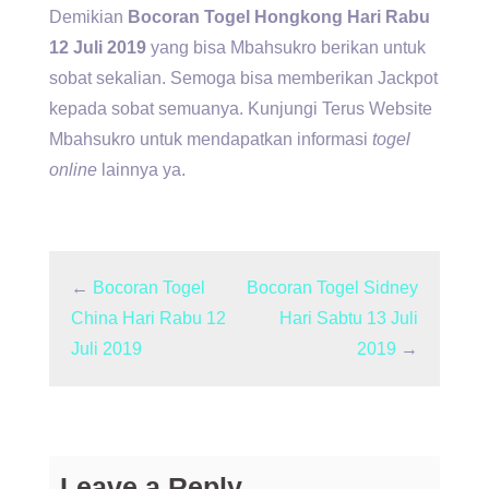
Demikian
Bocoran Togel Hongkong Hari Rabu
12 Juli 2019
yang bisa Mbahsukro berikan untuk
sobat sekalian. Semoga bisa memberikan Jackpot
kepada sobat semuanya. Kunjungi Terus Website
Mbahsukro untuk mendapatkan informasi
togel
online
lainnya ya.
←
Bocoran Togel
Bocoran Togel Sidney
China Hari Rabu 12
Hari Sabtu 13 Juli
Juli 2019
2019
→
Leave a Reply