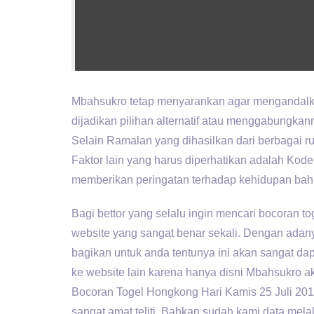
Mbahsukro tetap menyarankan agar mengandal
dijadikan pilihan alternatif atau menggabungkan
Selain Ramalan yang dihasilkan dari berbagai rum
Faktor lain yang harus diperhatikan adalah Kode 
memberikan peringatan terhadap kehidupan bahk
Bagi bettor yang selalu ingin mencari bocoran t
website yang sangat benar sekali. Dengan adany
bagikan untuk anda tentunya ini akan sangat 
ke website lain karena hanya disni Mbahsukro a
Bocoran Togel Hongkong Hari Kamis 25 Juli 201
sangat amat teliti. Bahkan sudah kami data mela