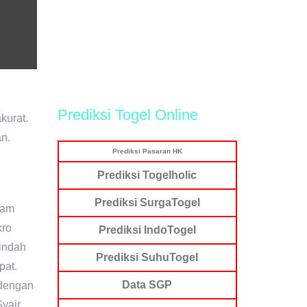
Prediksi Togel Online
kurat.
an.
Prediksi Pasaran HK
Prediksi Togelholic
Prediksi SurgaTogel
lam
kro
Prediksi IndoTogel
indah
Prediksi SuhuTogel
pat.
Data SGP
 dengan
Syair