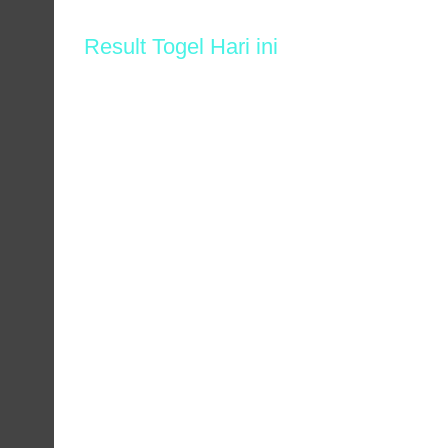
Result Togel Hari ini