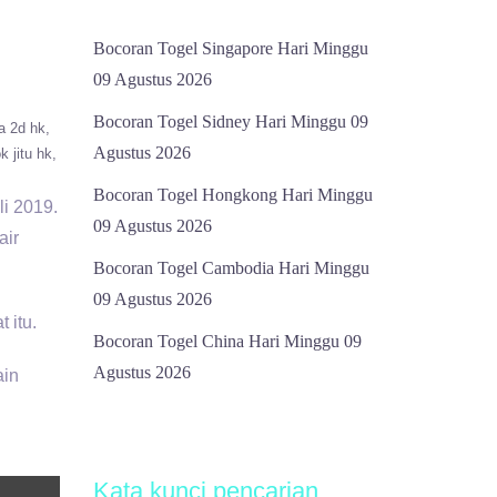
Bocoran Togel Singapore Hari Minggu
09 Agustus 2026
Bocoran Togel Sidney Hari Minggu 09
a 2d hk
Agustus 2026
k jitu hk
Bocoran Togel Hongkong Hari Minggu
i 2019.
09 Agustus 2026
air
Bocoran Togel Cambodia Hari Minggu
09 Agustus 2026
 itu.
Bocoran Togel China Hari Minggu 09
Agustus 2026
ain
Kata kunci pencarian