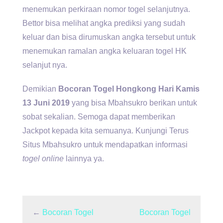
menemukan perkiraan nomor togel selanjutnya.
Bettor bisa melihat angka prediksi yang sudah
keluar dan bisa dirumuskan angka tersebut untuk
menemukan ramalan angka keluaran togel HK
selanjut nya.
Demikian
Bocoran Togel Hongkong Hari Kamis
13 Juni 2019
yang bisa Mbahsukro berikan untuk
sobat sekalian. Semoga dapat memberikan
Jackpot kepada kita semuanya. Kunjungi Terus
Situs Mbahsukro untuk mendapatkan informasi
togel online
lainnya ya.
←
Bocoran Togel
Bocoran Togel