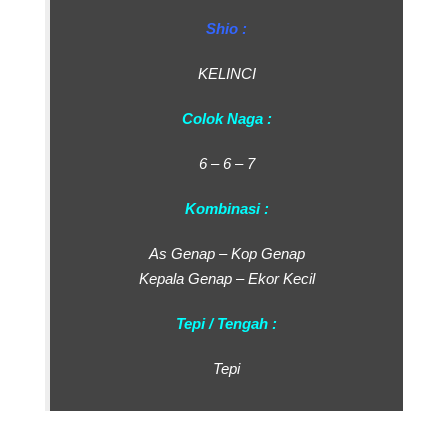
Shio :
KELINCI
Colok Naga :
6 – 6 – 7
Kombinasi :
As Genap – Kop Genap
Kepala Genap – Ekor Kecil
Tepi / Tengah :
Tepi