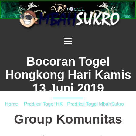
Bocoran Togel
Hongkong Hari Kamis
13 Juni 2019
Home
/
Prediksi Togel HK
•
Prediksi Togel MbahSukro
/
Bocoran Togel Hongkong Hari Kamis 13 Juni 2019
Group Komunitas