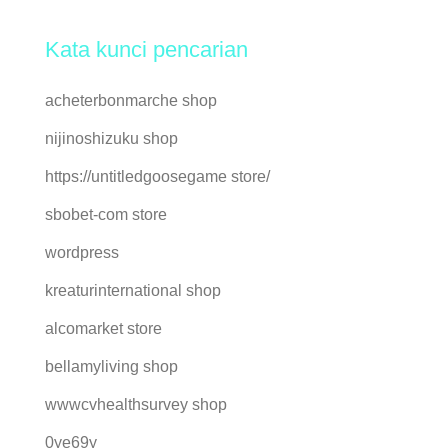
Kata kunci pencarian
acheterbonmarche shop
nijinoshizuku shop
https://untitledgoosegame store/
sbobet-com store
wordpress
kreaturinternational shop
alcomarket store
bellamyliving shop
wwwcvhealthsurvey shop
0ye69y