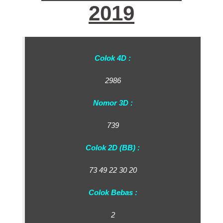
2019
Colok 4D :
2986
Nomor 3D :
739
Colok 2D (BB) :
73 49 22 30 20
Colok Bebas :
2