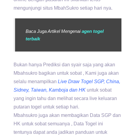
mengunjungi situs MbahSukro setiap hari nya.
Baca Juga Artikel Mengenai
agen togel
terbaik
Bukan hanya Prediksi dan syair saja yang akan
Mbahsukro bagikan untuk sobat , Kami juga akan
selalu menampilkan
Live Draw Togel SGP, China,
Sidney, Taiwan, Kamboja dan HK
untuk sobat
yang ingin tahu dan melihat secara live keluaran
putaran togel untuk setiap hari.
Mbahsukro juga akan membagikan Data SGP dan
HK untuk sobat semuanya , Data Togel ini
tentunya dapat anda jadikan panduan untuk