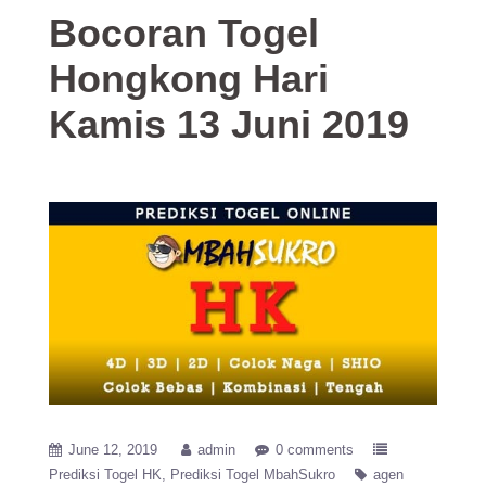
Bocoran Togel
Hongkong Hari
Kamis 13 Juni 2019
June 12, 2019
admin
0 comments
Prediksi Togel HK
Prediksi Togel MbahSukro
agen