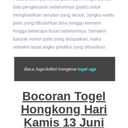
data pengeluaran sebelumnya (
paito
) untuk
menghasilkan ramalan yang akurat. Jangka waktu
paito yang dibutuhkan bisa minggu kemarin
hingga beberapa bulan sebelumnya. Semakin
banyak nomor paito yang didapatkan, maka
semakin tepat angka prediksi yang dihasilkan.
Baca Juga Artikel mengenai
togel sgp
Bocoran Togel
Hongkong Hari
Kamis 13 Juni