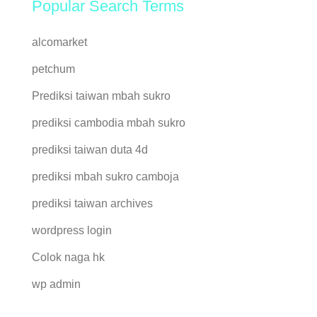
Popular Search Terms
alcomarket
petchum
Prediksi taiwan mbah sukro
prediksi cambodia mbah sukro
prediksi taiwan duta 4d
prediksi mbah sukro camboja
prediksi taiwan archives
wordpress login
Colok naga hk
wp admin